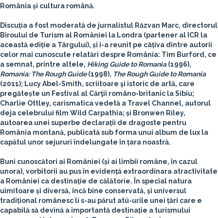
România și cultura română.
Discuția a fost moderată de jurnalistul Răzvan Marc, directorul
Biroului de Turism al României la Londra (partener al ICR la
această ediție a Târgului), și i-a reunit pe câțiva dintre autorii
celor mai cunoscute relatări despre România: Tim Burford, ce
a semnat, printre altele,
Hiking Guide to Romania
(1996),
Romania: The Rough Guide
(1998),
The Rough Guide to Romania
(2011); Lucy Abel-Smith, scriitoare şi istoric de artă, care
pregătește un Festival al Cărţii româno-britanic la Sibiu;
Charlie Ottley, carismatica vedetă a Travel Channel, autorul
deja celebrului film Wild Carpathia; și Bronwen Riley,
autoarea unei superbe declarații de dragoste pentru
România montană, publicată sub forma unui album de lux la
capătul unor sejururi îndelungate în țara noastră.
Buni cunoscători ai României (și ai limbii române, în cazul
unora), vorbitorii au pus în evidență extraordinara atractivitate
a României ca destinație de călătorie. În special natura
uimitoare și diversă, încă bine conservată, și universul
tradițional românesc li s-au părut atú-urile unei țări care e
capabilă să devină a importantă destinație a turismului