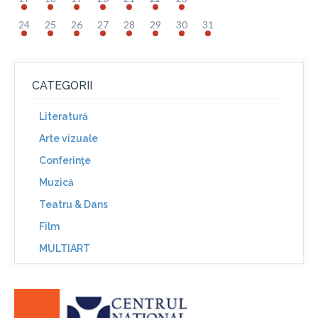
24
25
26
27
28
29
30
31
CATEGORII
Literatură
Arte vizuale
Conferinţe
Muzică
Teatru & Dans
Film
MULTIART