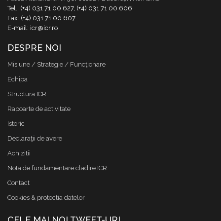
Tel.: (+4) 031 71 00 627, (+4) 031 71 00 606
Fax: (+4) 031 71 00 607
E-mail: icr@icr.ro
DESPRE NOI
Misiune / Strategie / Funcţionare
Echipa
Structura ICR
Rapoarte de activitate
Istoric
Declaraţii de avere
Achizitii
Nota de fundamentare cladire ICR
Contact
Cookies & protectia datelor
CELE MAI NOI TWEET-URI