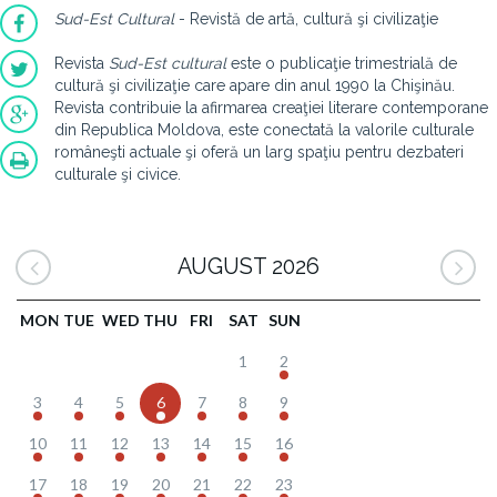
Sud-Est Cultural
- Revistă de artă, cultură şi civilizaţie
Revista
Sud-Est cultural
este o publicaţie trimestrială de
cultură şi civilizaţie care apare din anul 1990 la Chişinău.
Revista contribuie la afirmarea creaţiei literare contemporane
din Republica Moldova, este conectată la valorile culturale
româneşti actuale şi oferă un larg spaţiu pentru dezbateri
culturale şi civice.
AUGUST 2026
MON
TUE
WED
THU
FRI
SAT
SUN
1
2
3
4
5
6
7
8
9
10
11
12
13
14
15
16
17
18
19
20
21
22
23