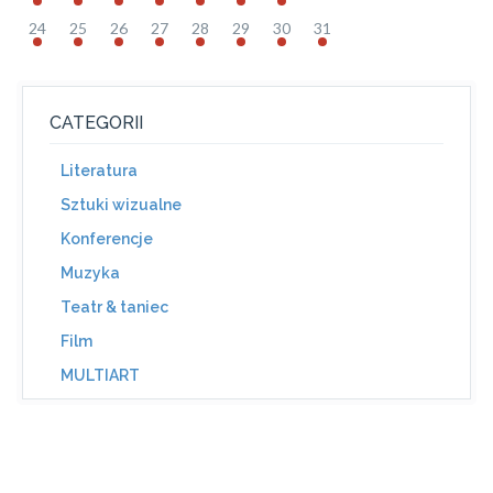
24
25
26
27
28
29
30
31
CATEGORII
Literatura
Sztuki wizualne
Konferencje
Muzyka
Teatr & taniec
Film
MULTIART