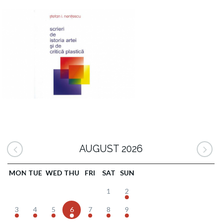
AUGUST 2026
MON
TUE
WED
THU
FRI
SAT
SUN
1
2
3
4
5
6
7
8
9