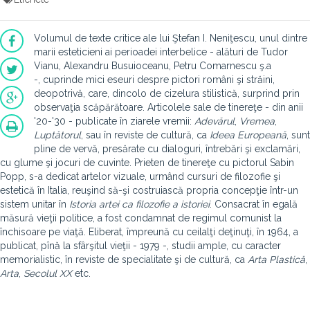
Volumul de texte critice ale lui Ştefan I. Neniţescu, unul dintre
marii esteticieni ai perioadei interbelice - alături de Tudor
Vianu, Alexandru Busuioceanu, Petru Comarnescu ş.a
-, cuprinde mici eseuri despre pictori români şi străini,
deopotrivă, care, dincolo de cizelura stilistică, surprind prin
observaţia scăpărătoare. Articolele sale de tinereţe - din anii
'20-'30 - publicate în ziarele vremii:
Adevărul
,
Vremea
,
Luptătorul
, sau în reviste de cultură, ca
Ideea Europeană
, sunt
pline de vervă, presărate cu dialoguri, întrebări şi exclamări,
cu glume şi jocuri de cuvinte. Prieten de tinereţe cu pictorul Sabin
Popp, s-a dedicat artelor vizuale, urmând cursuri de filozofie şi
estetică în Italia, reuşind să-şi costruiască propria concepţie într-un
sistem unitar în
Istoria artei ca filozofie a istoriei
. Consacrat în egală
măsură vieţii politice, a fost condamnat de regimul comunist la
închisoare pe viaţă. Eliberat, împreună cu ceilalţi deţinuţi, în 1964, a
publicat, pînă la sfârşitul vieţii - 1979 -, studii ample, cu caracter
memorialistic, în reviste de specialitate şi de cultură, ca
Arta Plastică
,
Arta
,
Secolul XX
etc.