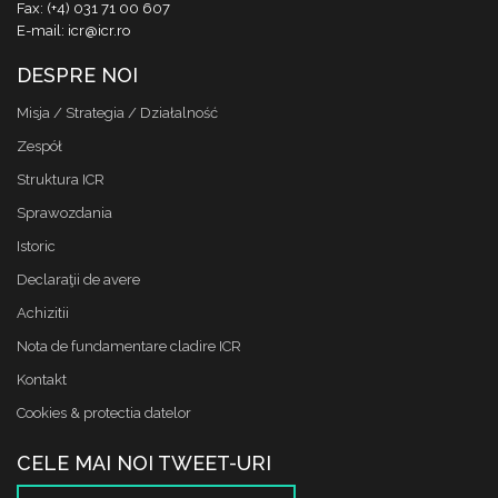
Fax: (+4) 031 71 00 607
E-mail: icr@icr.ro
DESPRE NOI
Misja / Strategia / Działalność
Zespół
Struktura ICR
Sprawozdania
Istoric
Declaraţii de avere
Achizitii
Nota de fundamentare cladire ICR
Kontakt
Cookies & protectia datelor
CELE MAI NOI TWEET-URI