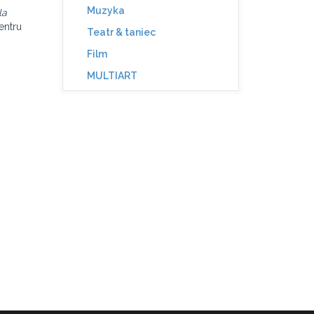
Muzyka
la
entru
Teatr & taniec
Film
MULTIART