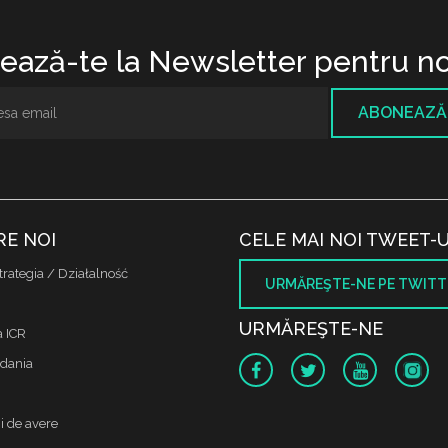
ază-te la Newsletter pentru no
ABONEAZĂ
RE NOI
CELE MAI NOI TWEET-U
trategia / Działalność
URMĂREŞTE-NE PE TWITT
URMĂREŞTE-NE
a ICR
dania
i de avere