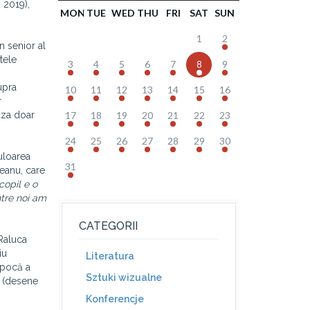
i 2019),
MON
TUE
WED
THU
FRI
SAT
SUN
1
2
n senior al
tele
3
4
5
6
7
8
9
upra
10
11
12
13
14
15
16
r
aza doar
17
18
19
20
21
22
23
24
25
26
27
28
29
30
uloarea
31
țeanu, care
copil e o
ntre noi am
CATEGORII
 Raluca
iu
Literatura
epocă a
Sztuki wizualne
e (desene
Konferencje