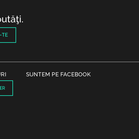
utăţi.
-TE
RI
SUNTEM PE FACEBOOK
ER