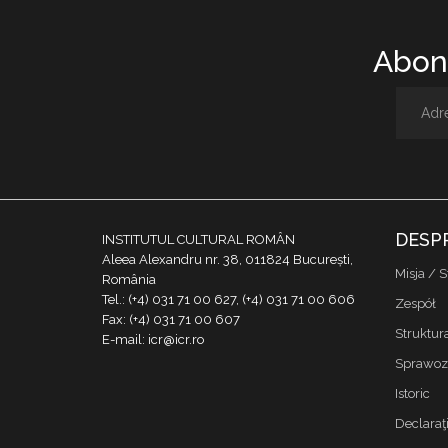
Abone
DESP
INSTITUTUL CULTURAL ROMÂN
Aleea Alexandru nr. 38, 011824 București,
Misja / S
România
Tel.: (+4) 031 71 00 627, (+4) 031 71 00 606
Zespół
Fax: (+4) 031 71 00 607
Struktur
E-mail: icr@icr.ro
Sprawoz
Istoric
Declaraţi