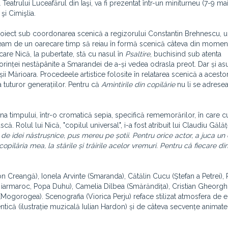
Teatrului Luceafărul din Iaşi, va fi prezentat într-un miniturneu (7-9 ma
şi Cimişlia.
proiect sub coordonarea scenică a regizorului Constantin Brehnescu, u
 doream de un oarecare timp să reiau în formă scenică câteva din momen
 care Nică, la pubertate, stă cu nasul în
Psaltire
, buchisind sub atenta
orinței nestăpânite a Smarandei de a-și vedea odrasla preot. Dar și as
ii Mărioara. Procedeele artistice folosite în relatarea scenică a acesto
tuturor generațiilor. Pentru că
Amintirile din copilărie
nu li se adrese
a timpului, într-o cromatică sepia, specifică rememorărilor, în care c
scă. Rolul lui Nică, "copilul universal", i-a fost atribuit lui Claudiu Gălă
de idei năstrușnice, pus mereu pe șotii. Pentru orice actor, a juca un 
lăria mea, la stările și trăirile acelor vremuri. Pentru că fiecare di
n Creangă), Ionela Arvinte (Smaranda), Cătălin Cucu (Ștefan a Petrei),
n iarmaroc, Popa Duhu), Camelia Dilbea (Smărăndița), Cristian Gheorgh
(Mogorogea). Scenografia (Viorica Perju) reface stilizat atmosfera de 
ntică (ilustrație muzicală Iulian Hardon) și de câteva secvențe animat