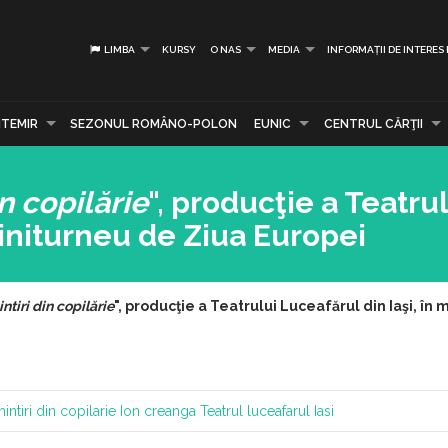
LIMBA
KURSY
O NAS
MEDIA
INFORMAȚII DE INTERES
TEMIR
SEZONUL ROMÂNO-POLON
EUNIC
CENTRUL CĂRŢII
n copilărie
", producţie a Teatru
miniturneu de Ziua Europei
ntiri din copilărie
", producţie a Teatrului Luceafărul din Iaşi, în
intiri din copilarie
Ion creanga
Teatrul luceafarul
Iasi