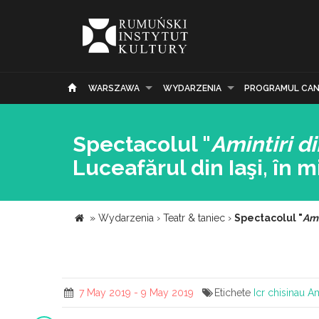
WARSZAWA
WYDARZENIA
PROGRAMUL CAN
Spectacolul "
Amintiri di
Luceafărul din Iaşi, în 
»
Wydarzenia
›
Teatr & taniec
›
Spectacolul "
Ami
7 May 2019 - 9 May 2019
Etichete
Icr chisinau
Am