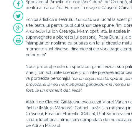
Spectacolul "Amintiri din copilărie", după Ion Creangă, al 
pentru a marca Ziua Europei, în oraşele Căuşeni, Căinari 
Echipa artistică a Teatrului
Luceafărul
a lucrat la acest 
artei teatrului pentru publicul tânăr, care spune: "Îmi
Amintirilor
lui Ion Creangă
.
M-am oprit, iată, la acelea în
supraveghere a pitorescului personaj, Popa Duhu, și a d
întâmplărilor nostime cu pupăza din tei și cireșele mătuș
momente sunt diverse, dinamice și ele vor atrage atenția 
celor mici".
Noua producție este un spectacol gândit vizual sub patin
vine și din acțiunile scenice și din interpretarea actoricea
va portretiza personajul "
ca un copil neastâmpărat, plin 
provocare, iar eu l-am abordat gândindu-mă mereu la copi
fost, la un moment dat, Nică".
Alături de Claudiu Gălățeanu evoluează Viorel Vârlan (Io
Pintilie (Mătușa Mărioara), Gabriel Lazăr (Un moșneag î
(Trăsnea), Emanuel Florentin (Gâtlan), Paul Sobolevschi 
satului tradițional, atmosferă completată de muzica aute
de Adrian Mârzac).