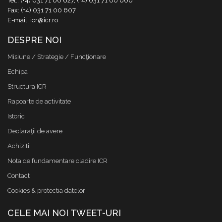
Tel.: (+4) 031 71 00 627, (+4) 031 71 00 606
Fax: (+4) 031 71 00 607
E-mail: icr@icr.ro
DESPRE NOI
Misiune / Strategie / Funcţionare
Echipa
Structura ICR
Rapoarte de activitate
Istoric
Declaraţii de avere
Achizitii
Nota de fundamentare cladire ICR
Contact
Cookies & protectia datelor
CELE MAI NOI TWEET-URI