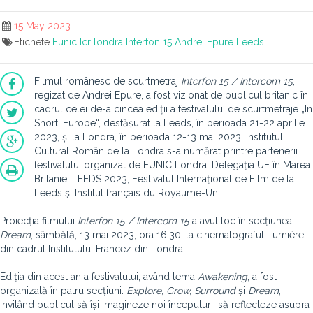
15 May 2023
Etichete
Eunic
Icr londra
Interfon 15
Andrei Epure
Leeds
Filmul românesc de scurtmetraj
Interfon 15 / Intercom 15
,
regizat de Andrei Epure, a fost vizionat de publicul britanic în
cadrul celei de-a cincea ediții a festivalului de scurtmetraje „In
Short, Europe“, desfășurat la Leeds, în perioada 21-22 aprilie
2023, și la Londra, în perioada 12-13 mai 2023. Institutul
Cultural Român de la Londra s-a numărat printre partenerii
festivalului organizat de EUNIC Londra, Delegația UE în Marea
Britanie, LEEDS 2023, Festivalul Internațional de Film de la
Leeds și Institut français du Royaume-Uni.
Proiecția filmului
Interfon 15 / Intercom 15
a avut loc în secțiunea
Dream
, sâmbătă, 13 mai 2023, ora 16:30, la cinematograful Lumière
din cadrul Institutului Francez din Londra.
Ediția din acest an a festivalului, având tema
Awakening
, a fost
organizată în patru secțiuni:
Explore, Grow, Surround
și
Dream
,
invitând publicul să își imagineze noi începuturi, să reflecteze asupra