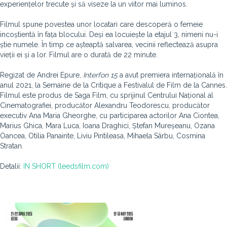
experiențelor trecute și să viseze la un viitor mai luminos.
Filmul spune povestea unor locatari care descoperă o femeie
incoștientă în fața blocului. Deși ea locuiește la etajul 3, nimeni nu-i
știe numele. În timp ce așteaptă salvarea, vecinii reflectează asupra
vieții ei și a lor. Filmul are o durată de 22 minute.
Regizat de Andrei Epure,
Interfon 15
a avut premiera internațională în
anul 2021, la Semaine de la Critique a Festivalul de Film de la Cannes.
Filmul este produs de Saga Film, cu sprijinul Centrului Național al
Cinematografiei, producător Alexandru Teodorescu, producător
executiv Ana Maria Gheorghe, cu participarea actorilor Ana Ciontea,
Marius Ghica, Mara Luca, Ioana Draghici, Ștefan Mureșeanu, Ozana
Oancea, Otilia Panainte, Liviu Pintileasa, Mihaela Sârbu, Cosmina
Stratan.
Detalii:
IN SHORT (leedsfilm.com)