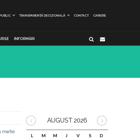
 PUBLIC
TRANSPARENȚĂ DECIZIONALĂ
CONTACT
CARIERE
URSE
INFORMĂRI
AUGUST 2026
1 martie
L
M
M
J
V
S
D