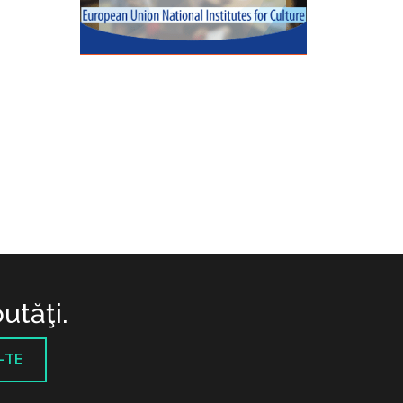
utăţi.
-TE