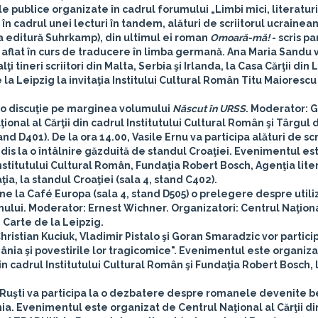
ile publice organizate în cadrul forumului „Limbi mici, literaturi
în cadrul unei lecturi în tandem, alături de scriitorul ucrainean
a editură Suhrkamp), din ultimul ei roman
Omoară-mă!
- scris par
i aflat în curs de traducere în limba germană. Ana Maria Sandu va
alţi tineri scriitori din Malta, Serbia şi Irlanda, la Casa Cărţii din 
la Leipzig la invitaţia Institului Cultural Român Titu Maiorescu
a o discuţie pe marginea volumului
Născut în URSS
. Moderator: 
onal al Cărţii din cadrul Institutului Cultural Român şi Târgul 
d D401). De la ora 14.00, Vasile Ernu va participa alături de scri
idis
la o întâlnire găzduită de standul Croaţiei. Evenimentul es
Institutului Cultural Român, Fundaţia Robert Bosch, Agenţia lite
ia, la standul Croaţiei (sala 4, stand C402).
ine la Café Europa (sala 4, stand D505) o prelegere despre util
smului. Moderator: Ernest Wichner. Organizatori: Centrul Naţional
e Carte de la Leipzig.
ristian Kuciuk, Vladimir Pistalo
şi
Goran Smaradzic
vor partici
nia şi povestirile lor tragicomice". Evenimentul este organiza
din cadrul Institutului Cultural Român şi Fundaţia Robert Bosch,
 Ruşti
va participa la o dezbatere despre romanele devenite b
a. Evenimentul este organizat de Centrul Naţional al Cărţii di