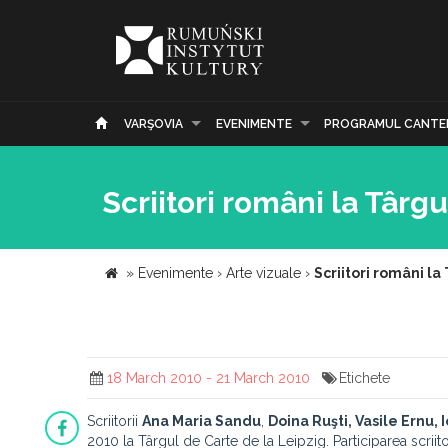
VARŞOVIA
EVENIMENTE
PROGRAMUL CANTE
Scriitori români la Târg
»
Evenimente
›
Arte vizuale
›
Scriitori români la
18 March 2010 - 21 March 2010
Etichete
Scriitorii
Ana Maria Sandu
,
Doina Ruşti, Vasile Ernu, 
2010 la Târgul de Carte de la Leipzig. Participarea scriit