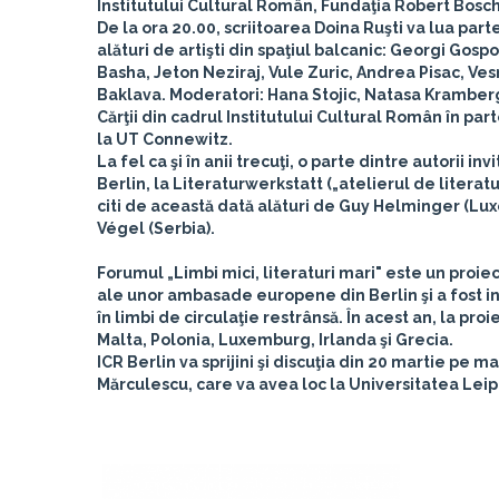
Institutului Cultural Român, Fundaţia Robert Bosch 
De la ora 20.00, scriitoarea
Doina Ruşti
va lua par
alături de artişti din spaţiul balcanic:
Georgi Gospod
Basha, Jeton Neziraj, Vule Zuric, Andrea Pisac, Ve
Baklava.
Moderatori: Hana Stojic, Natasa Kramberg
Cărţii din cadrul Institutului Cultural Român în pa
la UT Connewitz.
La fel ca şi în anii trecuţi, o parte dintre autorii i
Berlin, la Literaturwerkstatt („atelierul de literat
citi de această dată alături de
Guy Helminger
(Lu
Végel
(Serbia).
Forumul „Limbi mici, literaturi mari" este un proi
ale unor ambasade europene din Berlin şi a fost iniţ
în limbi de circulaţie restrânsă. În acest an, la pro
Malta, Polonia, Luxemburg, Irlanda şi Grecia.
ICR Berlin va sprijini şi discuţia din 20 martie pe m
Mărculescu, care va avea loc la Universitatea Leipz