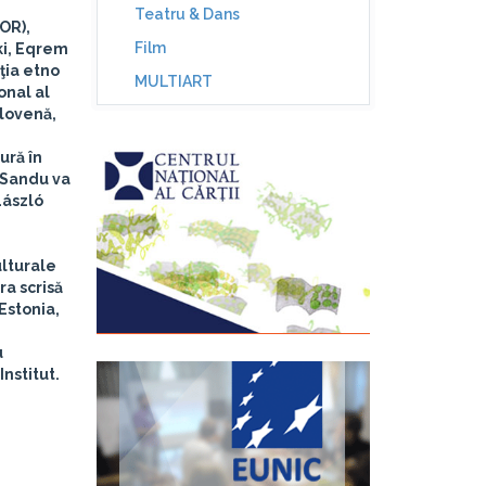
Teatru & Dans
OR),
Film
ki, Eqrem
ţia etno
MULTIART
onal al
slovenă,
ură în
 Sandu
va
László
ulturale
ra scrisă
 Estonia,
u
nstitut.