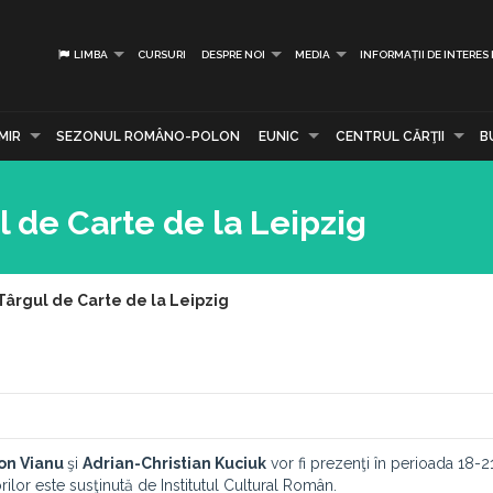
LIMBA
CURSURI
DESPRE NOI
MEDIA
INFORMAȚII DE INTERES
MIR
SEZONUL ROMÂNO-POLON
EUNIC
CENTRUL CĂRŢII
B
ul de Carte de la Leipzig
 Târgul de Carte de la Leipzig
Ion Vianu
şi
Adrian-Christian Kuciuk
vor fi prezenţi în perioada 18-2
orilor este susţinută de Institutul Cultural Român.