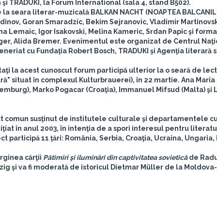
şi TRADUKI, la Forum International (sala 4, stand B502).
te la seara literar-muzicală BALKAN NACHT (NOAPTEA BALCANIL
inov, Goran Smaradzic, Bekim Sejranovic, Vladimir Martinovs
sna Lemaic, Igor Isakovski, Melina Kameric, Srdan Papic
şi forma
er, Alida Bremer. Evenimentul este organizat de Centrul Naţi
rteneriat cu Fundaţia Robert Bosch, TRADUKI şi Agenţia literară 
nvitaţi la acest cunoscut forum participă ulterior la o seară de lect
ură" situat în complexul Kulturbrauerei), în 22 martie.
Ana Maria
xemburg),
Marko Pogacar
(Croaţia),
Immanuel Mifsud
(Malta) şi
ect comun susţinut de institutele culturale şi departamentele c
iat în anul 2003, în intenţia de a spori interesul pentru literatu
iect participă 11 ţări: România, Serbia, Croaţia, Ucraina, Ungaria,
arginea cărţii
Pătimiri şi iluminări din captivitatea sovietică
de Rad
ig şi va fi moderată de istoricul Dietmar Müller de la Moldova-I