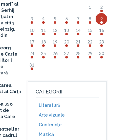
 mari" al
1
2
 Serhij
ţial în
3
4
5
6
7
8
9
 citi şi
Leipzig.
10
11
12
13
14
15
16
 din
17
18
19
20
21
22
23
Georg
24
25
26
27
28
29
30
de Carte
itorii
31
te
rară
izarea
CATEGORII
 al Cărţii
pa la o
Literatură
t de
Arte vizuale
 la Café
Conferinţe
estseller
Muzică
n cadrul