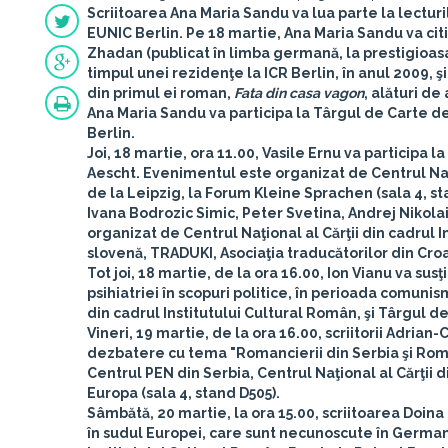
Scriitoarea
Ana Maria Sandu
va lua parte la lectur
EUNIC Berlin. Pe 18 martie, Ana Maria Sandu va citi 
Zhadan (publicat în limba germană, la prestigioas
timpul unei rezidenţe la ICR Berlin, în anul 2009, ş
din primul ei roman,
Fata din casa vagon
, alături de 
Ana Maria Sandu va participa la Târgul de Carte de 
Berlin.
Joi, 18 martie, ora 11.00,
Vasile Ernu
va participa l
Aescht. Evenimentul este organizat de Centrul Naţi
de la Leipzig, la Forum Kleine Sprachen (sala 4, stan
Ivana Bodrozic Simic, Peter Svetina, Andrej Nikola
organizat de Centrul Naţional al Cărţii din cadrul 
slovenă, TRADUKI, Asociaţia traducătorilor din Croaţ
Tot joi, 18 martie, de la ora 16.00,
Ion Vianu
va susţ
psihiatriei în scopuri politice, în perioada comuni
din cadrul Institutului Cultural Român, şi Târgul d
Vineri, 19 martie, de la ora 16.00, scriitorii
Adrian-Ch
dezbatere cu tema "Romancierii din Serbia şi Româ
Centrul PEN din Serbia, Centrul Naţional al Cărţii 
Europa (sala 4, stand D505).
Sâmbătă, 20 martie, la ora 15.00, scriitoarea
Doina
în sudul Europei, care sunt necunoscute în Germani