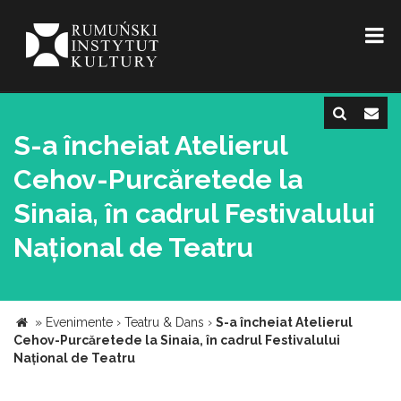
S-a încheiat Atelierul
Cehov-Purcăretede la
Sinaia, în cadrul Festivalului
Național de Teatru
»
Evenimente
›
Teatru & Dans
›
S-a încheiat Atelierul
Cehov-Purcăretede la Sinaia, în cadrul Festivalului
Național de Teatru