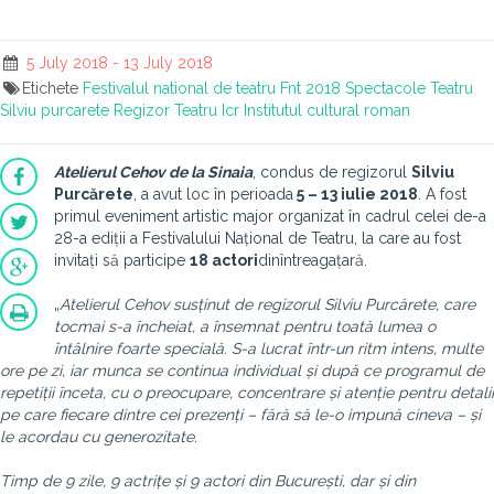
5 July 2018 - 13 July 2018
Etichete
Festivalul national de teatru
Fnt 2018
Spectacole
Teatru
Silviu purcarete
Regizor
Teatru
Icr
Institutul cultural roman
Atelierul Cehov de la Sinaia
, condus de regizorul
Silviu
Purcărete
, a avut loc în perioada
5 – 13 iulie 2018
. A fost
primul eveniment artistic major organizat în cadrul celei de-a
28-a ediții a Festivalului Național de Teatru, la care au fost
invitați să participe
18 actori
dinîntreagațară.
„
Atelierul Cehov susținut de regizorul Silviu Purcărete, care
tocmai s-a încheiat, a însemnat pentru toată lumea o
întâlnire foarte specială. S-a lucrat într-un ritm intens, multe
ore pe zi, iar munca se continua individual și după ce programul de
repetiții înceta, cu o preocupare, concentrare și atenție pentru detalii
pe care fiecare dintre cei prezenți – fără să le-o impună cineva – și
le acordau cu generozitate.
Timp de 9 zile, 9 actrițe și 9 actori din București, dar și din