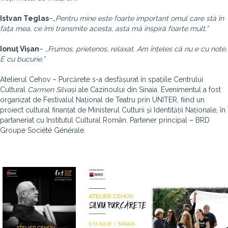
Istvan Teglas
–
„Pentru mine este foarte important omul care stă în
fața mea, ce îmi transmite acesta, asta mă inspiră foarte mult.”
Ionuț Vișan
–
„Frumos, prietenos, relaxat. Am înțeles că nu e cu note.
E cu bucurie.”
Atelierul Cehov – Purcărete s-a desfășurat în spațiile Centrului
Cultural
Carmen Silva
și ale Cazinoului din Sinaia. Evenimentul a fost
organizat de Festivalul Național de Teatru prin UNITER, fiind un
proiect cultural finanțat de Ministerul Culturii și Identității Naționale, în
partaneriat cu Institutul Cultural Român. Partener principal – BRD
Groupe Société Générale.