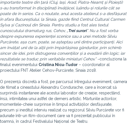
importante teatre din țară (Cluj, Iași, Arad, Piatra-Neamț și Ploiești)
s-au transformat în disciplinați învățăcei, luându-și rolurile cât se
poate de în serios. Ca o noutate, anul acesta atelierul s-a desfășurat
în afara Bucureștiului, la Sinaia, gazde fiind Centrul Cultural Carmen
Sylva și Cazinoul din Sinaia. Pentru studiu a fost ales textul
cunoscutului dramaturg rus, Cehov, „
Trei surori
”. Nu a fost vorba
despre expunerea experienței scenice sau a unei metode Silviu
Purcărete, așa cum, poate, se așteptau unii dintre participanți. Aici
am învățat unii de la alții prin împărtășirea gândurilor, prin schimb
sincer de idei, prin distrugerea convențiilor și a evadării din logic; iar
rezultatele se traduc prin veritabile miniaturi Cehov.” –
concluziona la
finalul evenimentului
Cristina Nicu-Tudor
– coordonator al
proiectului FNT Atelier Cehov-Purcărete, Sinaia 2018.
O prezență discretă a fost, pe parcursul întregului eveniment, camera
de filmat a cineastului Alexandru Condurache, care a încercat să
surprindă instantanee ale acestui laborator de creație, respectând,
însă, intimitatea unui astfel de demers artistic. Mărturiile actorilor,
momentele-cheie surprinse în timpul activităților desfășurate,
precum și ineditul interviu realizat cu regizorul Silviu Purcărete vor fi
adunate într-un film-document care va fi prezentat publicului în
toamnă, în cadrul Festivalului Național de Teatru.