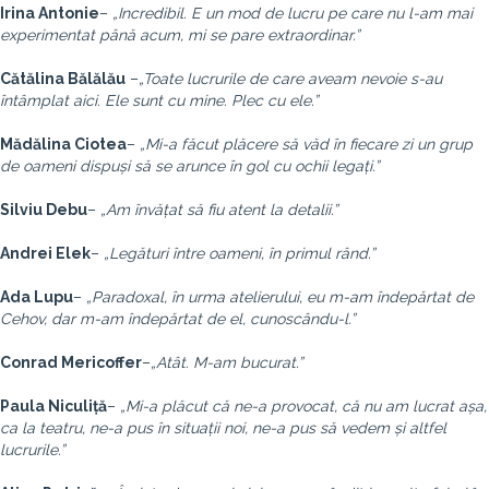
Irina Antonie
–
„Incredibil. E un mod de lucru pe care nu l-am mai
experimentat până acum, mi se pare extraordinar.”
Cătălina Bălălău
–
„Toate lucrurile de care aveam nevoie s-au
întâmplat aici. Ele sunt cu mine. Plec cu ele.”
Mădălina Ciotea
–
„Mi-a făcut plăcere să văd în fiecare zi un grup
de oameni dispuși să se arunce în gol cu ochii legați.”
Silviu Debu
–
„Am învățat să fiu atent la detalii.”
Andrei Elek
–
„Legături între oameni, în primul rând.”
Ada Lupu
–
„Paradoxal, în urma atelierului, eu m-am îndepărtat de
Cehov, dar m-am îndepărtat de el, cunoscându-l.”
Conrad Mericoffer
–
„Atât. M-am bucurat.”
Paula Niculiță
–
„Mi-a plăcut că ne-a provocat, că nu am lucrat așa,
ca la teatru, ne-a pus în situații noi, ne-a pus să vedem și altfel
lucrurile.”