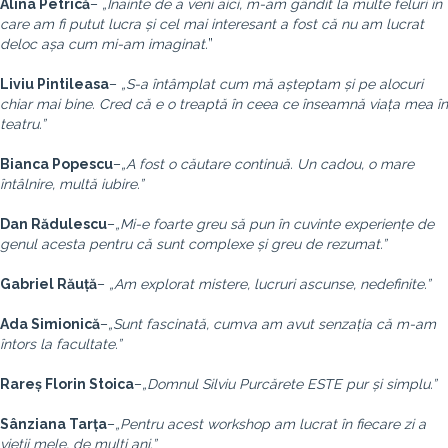
Alina Petrică
–
„Înainte de a veni aici, m-am gândit la multe feluri în
care am fi putut lucra și cel mai interesant a fost că nu am lucrat
deloc așa cum mi-am imaginat.
”
Liviu Pintileasa
–
„S-a întâmplat cum mă așteptam și pe alocuri
chiar mai bine. Cred că e o treaptă în ceea ce înseamnă viața mea în
teatru.”
Bianca Popescu
–
„A fost o căutare continuă. Un cadou, o mare
întâlnire, multă iubire.”
Dan Rădulescu
–
„Mi-e foarte greu să pun în cuvinte experiențe de
genul acesta pentru că sunt complexe și greu de rezumat.”
Gabriel Răuță
–
„Am explorat mistere, lucruri ascunse, nedefinite.”
Ada Simionică
–
„Sunt fascinată, cumva am avut senzația că m-am
întors la facultate.”
Rareș Florin Stoica
–
„Domnul Silviu Purcărete ESTE pur și simplu.”
Sânziana Tarța
–
„Pentru acest workshop am lucrat în fiecare zi a
vieții mele, de mulți ani.”