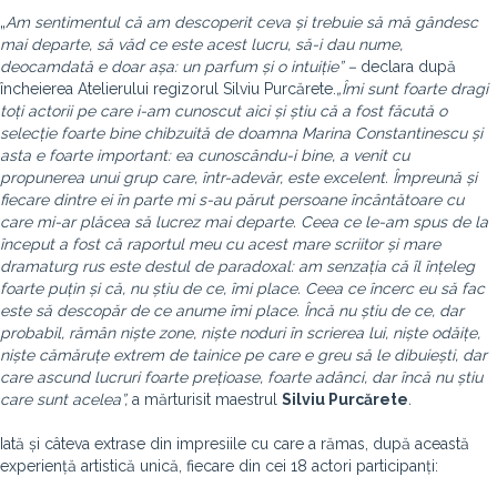
„
Am sentimentul că am descoperit ceva și trebuie să mă gândesc
mai departe, să văd ce este acest lucru, să-i dau nume,
deocamdată e doar așa: un parfum și o intuiție” –
declara după
încheierea Atelierului regizorul Silviu Purcărete.
„Îmi sunt foarte dragi
toți actorii pe care i-am cunoscut aici și știu că a fost făcută o
selecție foarte bine chibzuită de doamna Marina Constantinescu și
asta e foarte important: ea cunoscându-i bine, a venit cu
propunerea unui grup care, într-adevăr, este excelent. Împreună și
fiecare dintre ei în parte mi s-au părut persoane încântătoare cu
care mi-ar plăcea să lucrez mai departe. Ceea ce le-am spus de la
început a fost că raportul meu cu acest mare scriitor și mare
dramaturg rus este destul de paradoxal: am senzația că îl înțeleg
foarte puțin și că, nu știu de ce, îmi place. Ceea ce încerc eu să fac
este să descopăr de ce anume îmi place. Încă nu știu de ce, dar
probabil, rămân niște zone, niște noduri în scrierea lui, niște odăițe,
niște cămăruțe extrem de tainice pe care e greu să le dibuiești, dar
care ascund lucruri foarte prețioase, foarte adânci, dar încă nu știu
care sunt acelea”,
a mărturisit maestrul
Silviu Purcărete
.
Iată și câteva extrase din impresiile cu care a rămas, după această
experiență artistică unică, fiecare din cei 18 actori participanți: