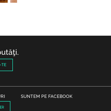
utăţi.
-TE
RI
SUNTEM PE FACEBOOK
ER