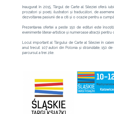
Inaugurat în 2015, Târgul de Carte al Sileziei oferă iub
prozatori și poeți, ilustratori și traducători, de asemene
dezvoltarea pasiunii de a citi și o ocazie pentru a cumpăr
Prezentarea ofertei a peste 150 de edituri este însoți
evenimente literar-artistice și numeroase atracții pentru c
Locul important al Târgului de Carte al Sileziei în cale
anul trecut: 107 autori din Polonia și străinătate, 150 de e
parcursul a trei zile.