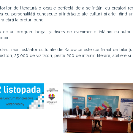
itorilor de literatură o ocazie perfectă de a se întâlni cu creatori re
a cu personalități cunoscute și îndrăgite ale culturii și artei, fiind 
a cărți la prețuri bune.
tă de un program bogat și divers de evenimente: întâlniri cu autori,
opii.
ndarul manifestărilor culturale din Katowice este confirmat de bilanțul
ditori, 25 000 de vizitatori, peste 200 de întâlniri literare, ateliere și 