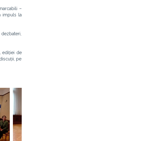
marcabili –
un impuls la
 dezbateri,
 ediției de
discuții, pe