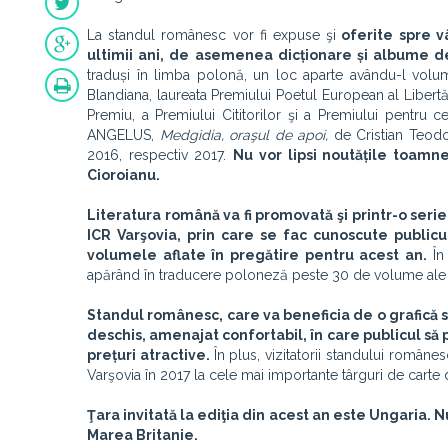
La standul românesc vor fi expuse şi
oferite spre v
ultimii ani, de asemenea dicționare și albume 
traduși în limba polonă, un loc aparte avându-l vo
Blandiana, laureata Premiului Poetul European al Libertă
Premiu, a Premiului Cititorilor şi a Premiului pentru 
ANGELUS,
Medgidia, oraşul de apoi
,
de Cristian Teod
2016, respectiv 2017.
Nu vor lipsi noutățile toamn
Cioroianu.
Literatura română va fi promovată şi printr-o seri
ICR Varşovia, prin care se fac cunoscute publicu
volumele aflate în pregătire pentru acest an.
În
apărând în traducere poloneză peste 30 de volume ale 
Standul românesc, care va beneficia de o grafică sp
deschis, amenajat confortabil, în care publicul să poa
prețuri atractive.
În plus, vizitatorii standului române
Varşovia în 2017 la cele mai importante târguri de carte 
Ţara invitată la ediţia din acest an este Ungaria. Nu
Marea Britanie.