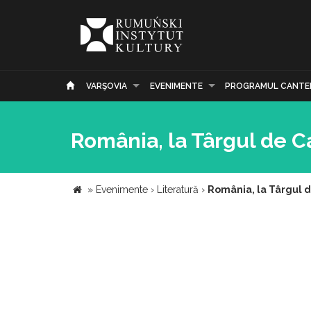
VARŞOVIA
EVENIMENTE
PROGRAMUL CANTE
România, la Târgul de Ca
»
Evenimente
›
Literatură
›
România, la Târgul d