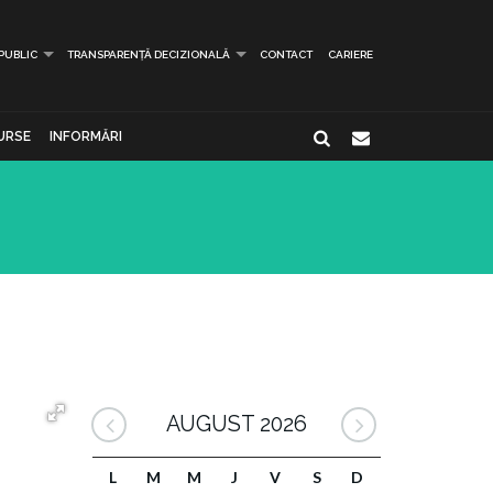
 PUBLIC
TRANSPARENȚĂ DECIZIONALĂ
CONTACT
CARIERE
URSE
INFORMĂRI
AUGUST 2026
L
M
M
J
V
S
D