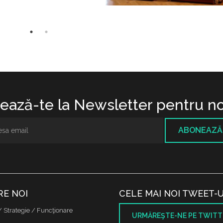
ază-te la Newsletter pentru no
ABONEAZĂ
RE NOI
CELE MAI NOI TWEET-U
/ Strategie / Funcţionare
URMĂREŞTE-NE PE TWITT