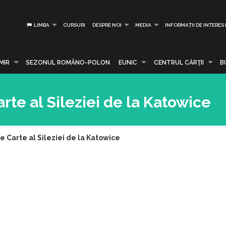
LIMBA
CURSURI
DESPRE NOI
MEDIA
INFORMAȚII DE INTERES
MIR
SEZONUL ROMÂNO-POLON
EUNIC
CENTRUL CĂRŢII
B
rte al Sileziei de la Katowice
e Carte al Sileziei de la Katowice