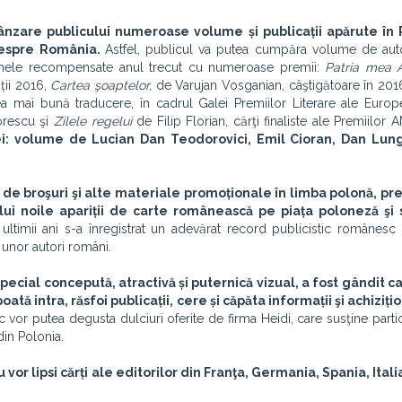
ânzare publicului numeroase volume și publicații apărute în 
despre România.
Astfel, publicul va putea cumpăra volume de auto
lumele recompensate anul trecut cu numeroase premii:
Patria mea 
ții 2016,
Cartea şoaptelor
,
de Varujan Vosganian, câştigătoare în 201
cea mai bună traducere, în cadrul Galei Premiilor Literare ale Europ
orescu şi
Zilele regelui
de Filip Florian, cărţi finaliste ale Premiilor
ei: volume de Lucian Dan Teodorovici, Emil Cioran, Dan Lung
e de broşuri şi alte materiale promoționale în limba polonă, pr
lui noile apariții de carte românească pe piața poloneză şi
 ultimii ani s-a înregistrat un adevărat record publicistic românesc 
unor autori români.
ecial concepută, atractivă și puternică vizual, a fost gândit ca
tă intra, răsfoi publicații, cere și căpăta informații şi achizițio
sc vor putea degusta dulciuri oferite de firma Heidi, care susţine parti
din Polonia.
 vor lipsi cărți ale editorilor din Franţa, Germania, Spania, Ital