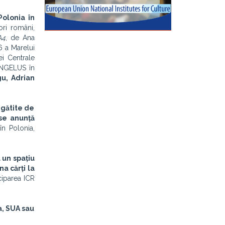
Polonia în
ri români,
A4
, de Ana
6 a Marelui
ei Centrale
 ANGELUS în
u, Adrian
egătite de
 se anunță
în Polonia,
 un spațiu
na cărți la
ciparea ICR
ia, SUA sau