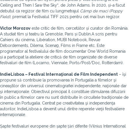
Ceiling and Then I Saw the Skyˮ, de John Adams. În 2020, și-a făcut
debutul ca regizor de film cu lungmetrajul
Câmp de maci (Poppy
Field)
, premiat la Festivalul TIFF 2021 pentru cel mai bun regizor.
Victor Morozov
este critic de film, cercetător și curator din România.
A studiat film și teatru la Grenoble, Paris și Dublin.A scris pentru
Cahiers du cinéma, Libération, MUBI Notebook, Revue
Débordements, Dilema, Scena9, Films in Frame etc. Este
programator al festivalului de film documentar One World Romania
și a participat la ateliere de critică de film organizate de diverse
festivaluri de film (Locarno, Viennale, Porto/Post/Doc, Rotterdam).
IndieLisboa – Festival Internaţional de Film Independent
– îşi
propune să contribuie la promovarea în Portugalia a filmelor şi
cineaştilor din universul cinematografiei independente, naţionale dar
şi internaţionale. Obiectivul principal îl constituie stimularea difuzării
în public a filmelor care nu sunt distribuite în circuitele tradiţionale de
cinema din Portugalia. Centrat pe creativitatea şi independenţa
autorilor, IndieLisboa a devenit unul dintre reperele vieţii festivaliere
internaţionale.
Șapte festivaluri europene din șapte țări diferite (Vilnius International