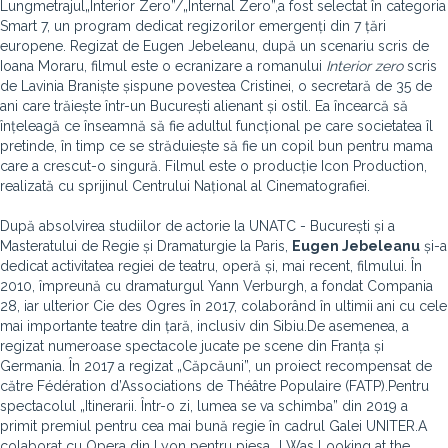
Lungmetrajul„Interior Zero”/„Internal Zero”,
a fost selectat în categoria
Smart 7, un program dedicat regizorilor emergenți din 7 țări
europene. Regizat de Eugen Jebeleanu, după un scenariu scris de
Ioana Moraru, filmul este o ecranizare a romanului
Interior zero
scris
de Lavinia Braniște șispune povestea Cristinei, o secretară de 35 de
ani care trăiește într-un București alienant și ostil. Ea încearcă să
înțeleagă ce înseamnă să fie adultul funcțional pe care societatea îl
pretinde, în timp ce se străduiește să fie un copil bun pentru mama
care a crescut-o singură. Filmul este o producție Icon Production,
realizată cu sprijinul Centrului Național al Cinematografiei.
După absolvirea studiilor de actorie la UNATC - București și a
Masteratului de Regie și Dramaturgie la Paris,
Eugen Jebeleanu
și-a
dedicat activitatea regiei de teatru, operă și, mai recent, filmului. În
2010, împreună cu dramaturgul Yann Verburgh, a fondat Compania
28, iar ulterior Cie des Ogres în 2017, colaborând în ultimii ani cu cele
mai importante teatre din țară, inclusiv din Sibiu.De asemenea, a
regizat numeroase spectacole jucate pe scene din Franța și
Germania. În 2017 a regizat „Căpcăuni”, un proiect recompensat de
către Fédération d’Associations de Théâtre Populaire (FATP).Pentru
spectacolul „Itinerarii. Într-o zi, lumea se va schimba” din 2019 a
primit premiul pentru cea mai bună regie în cadrul Galei UNITER.A
colaborat cu Opera din Lyon pentru piesa „I Was Looking at the