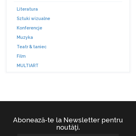
Literatura
Sztuki wizualne
Konferencje
Muzyka
Teatr & taniec
Film
MULTIART
Abonează-te la Newsletter pentru
noutăţi.