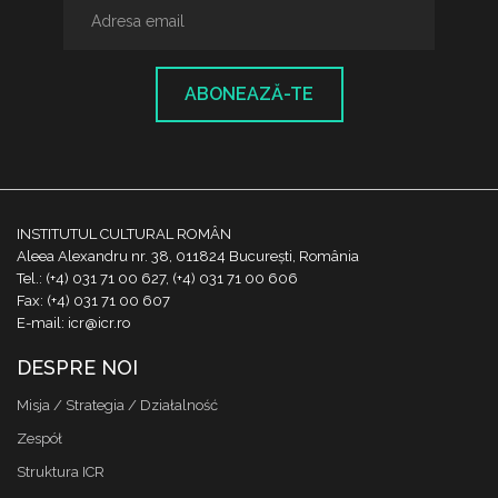
ABONEAZĂ-TE
INSTITUTUL CULTURAL ROMÂN
Aleea Alexandru nr. 38, 011824 București, România
Tel.: (+4) 031 71 00 627, (+4) 031 71 00 606
Fax: (+4) 031 71 00 607
E-mail: icr@icr.ro
DESPRE NOI
Misja / Strategia / Działalność
Zespół
Struktura ICR