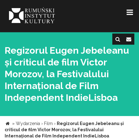
Regizorul Eugen Jebeleanu
și criticul de film Victor
Morozov, la Festivalului
Internațional de Film
Independent IndieLisboa
»
Wydarzenia
›
Film
›
Regizorul Eugen Jebeleanu și
criticul de film Victor Morozov, la Festivalului
Internațional de Film Independent IndieLisboa