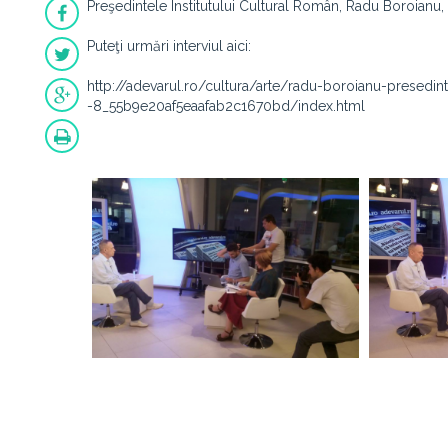
Preşedintele Institutului Cultural Român, Radu Boroianu,
Puteţi urmări interviul aici:
http://adevarul.ro/cultura/arte/radu-boroianu-presedinte
-8_55b9e20af5eaafab2c1670bd/index.html