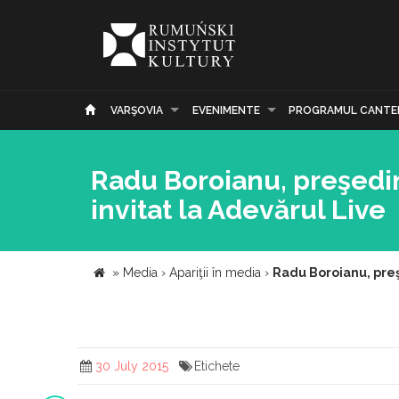
VARŞOVIA
EVENIMENTE
PROGRAMUL CANTE
Radu Boroianu, preşedint
invitat la Adevărul Live
»
Media
›
Apariţii în media
›
Radu Boroianu, preşe
30 July 2015
Etichete