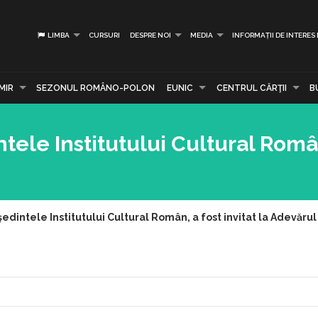
LIMBA
CURSURI
DESPRE NOI
MEDIA
INFORMAȚII DE INTERES
MIR
SEZONUL ROMÂNO-POLON
EUNIC
CENTRUL CĂRŢII
B
ele Institutului Cultural Român
dintele Institutului Cultural Român, a fost invitat la Adevărul