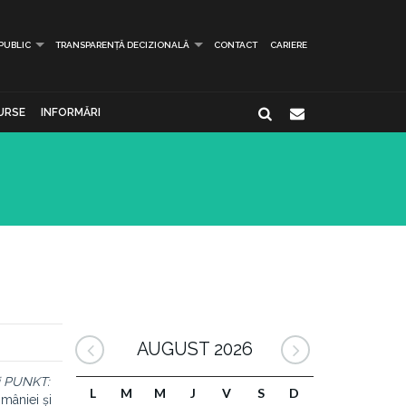
 PUBLIC
TRANSPARENȚĂ DECIZIONALĂ
CONTACT
CARIERE
URSE
INFORMĂRI
AUGUST 2026
ui PUNKT:
L
M
M
J
V
S
D
omâniei și