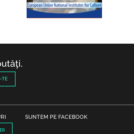
utăţi.
-TE
RI
SUNTEM PE FACEBOOK
ER