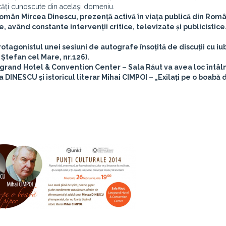
ități cunoscute din același domeniu.
 român Mircea Dinescu, prezență activă în viața publică din Rom
e, având constante intervenții critice, televizate și publicistice
otagonistul unei sesiuni de autografe însoțită de discuții cu iub
 Ștefan cel Mare, nr.126).
eogrand Hotel & Convention Center – Sala Răut va avea loc întâl
a DINESCU şi istoricul literar Mihai CIMPOI – „Exilați pe o boabă 