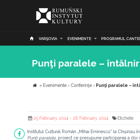
VARŞOVIA
EVENIMENTE
PROGRAMUL CANTE
Punţi paralele – întâlni
»
Evenimente
›
Conferinţe
›
Punţi paralele – înt
25 February 2014 - 26 February 2014
Etichete
Institutul Cultural Român „Mihai Eminescu” la Chișinău
Punţi paralele
, proiect ce presupune participarea a doi i