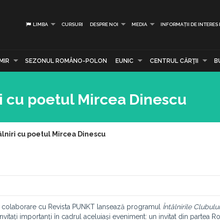
LIMBA
CURSURI
DESPRE NOI
MEDIA
INFORMAȚII DE INTERES
MIR
SEZONUL ROMÂNO-POLON
EUNIC
CENTRUL CĂRŢII
B
ri cu poetul Mircea Dinescu
âlniri cu poetul Mircea Dinescu
 în colaborare cu Revista PUNKT lansează programul
Întâlnirile Clubul
nvitați importanți în cadrul aceluiași eveniment: un invitat din partea R