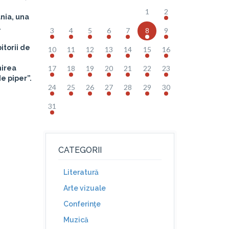
1
2
ânia, una
.
3
4
5
6
7
8
9
itorii de
10
11
12
13
14
15
16
nirea
17
18
19
20
21
22
23
de piper”.
24
25
26
27
28
29
30
31
CATEGORII
Literatură
Arte vizuale
Conferinţe
Muzică