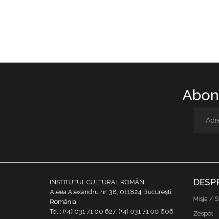
Abone
DESP
INSTITUTUL CULTURAL ROMÂN
Aleea Alexandru nr. 38, 011824 București,
Misja / S
România
Tel.: (+4) 031 71 00 627, (+4) 031 71 00 606
Zespół