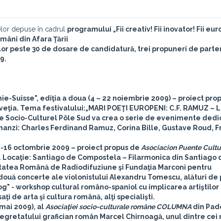
telor depuse în cadrul
programului „Fii creativ! Fii inovator! Fii eu
mâni din Afara Ţării
.
elor peste 30 de dosare de candidatură, trei propuneri de parte
9.
nie-Suisse"
, ediţia a doua (4 – 22 noiembrie 2009) – proiect pro
lveţia. Tema festivalului:„MARI POEŢI EUROPENI: C.F. RAMUZ – 
re Socio-Culturel Pôle Sud va crea o serie de evenimente dedi
omanzi: Charles Ferdinand Ramuz, Corina Bille, Gustave Roud, F
2-16 octombrie 2009 – proiect propus de
Asociacion Puente Cultu
. Locaţie: Santiago de Compostela – Filarmonica din Santiago 
etatea Română de Radiodifuziune şi Fundaţia Marconi pentru
două concerte ale violonistului Alexandru Tomescu, alături de 
log" - workshop cultural româno-spaniol cu implicarea artiştilor
ţi de arta şi cultura română, alţi specialişti.
mai 2009), al
Asociaţiei socio-culturale române COLUMNA
din Pad
egretatului grafician român Marcel Chirnoagă, unul dintre cei