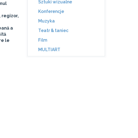
Sztuki wizualne
amul
Konferencje
 regizor,
Muzyka
peană a
Teatr & taniec
ită
Film
re le
MULTIART