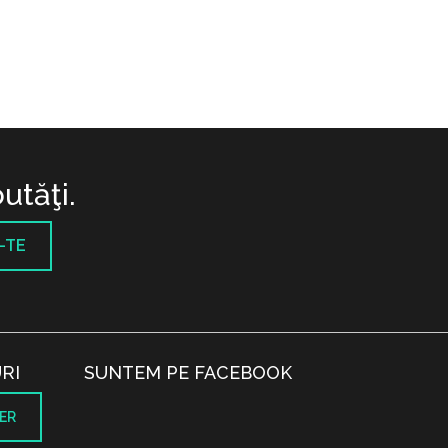
utăţi.
-TE
RI
SUNTEM PE FACEBOOK
ER