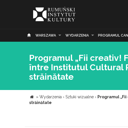
WARSZAWA
WYDARZENIA
PROGRAMUL CAN
Programul „Fii creativ! F
între Institutul Cultural
străinătate
»
Wydarzenia
›
Sztuki wizualne
›
Programul „Fii 
străinătate