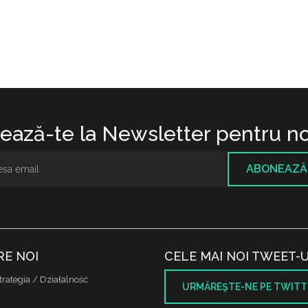
ază-te la Newsletter pentru no
ABONEAZĂ
RE NOI
CELE MAI NOI TWEET-U
trategia / Działalność
URMĂREŞTE-NE PE TWITT