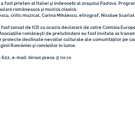
a fost prieten al Italiei şi îndeosebi al oraşului Padova. Progr
opulară românească şi muzică clasică.
scu, critic muzical, Corina Mihăescu, etnograf, Nicolae Scarlat,
 a fost lansat de ICR cu ocazia declarării de către Comisia Euro
 Asociaţiile româneşti de pretutindeni au fost invitate să transm
r proiecte destinate nevoilor culturale ale comunităţilor pe ca
aginii României şi românilor în lume.
 622, e-mail: biroul.presa @ icr.ro