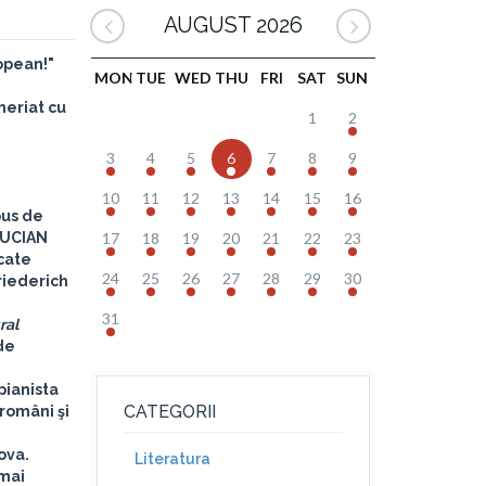
AUGUST 2026
ropean!"
MON
TUE
WED
THU
FRI
SAT
SUN
neriat cu
1
2
3
4
5
6
7
8
9
10
11
12
13
14
15
16
pus de
LUCIAN
17
18
19
20
21
22
23
cate
24
25
26
27
28
29
30
riederich
31
ral
de
pianista
CATEGORII
 români şi
ova.
Literatura
 mai