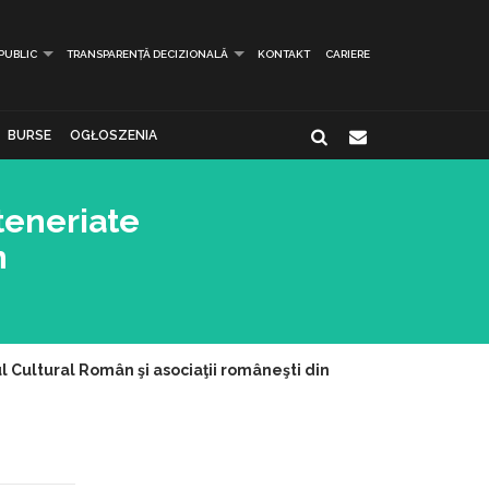
 PUBLIC
TRANSPARENȚĂ DECIZIONALĂ
KONTAKT
CARIERE
BURSE
OGŁOSZENIA
rteneriate
n
tul Cultural Român şi asociaţii româneşti din