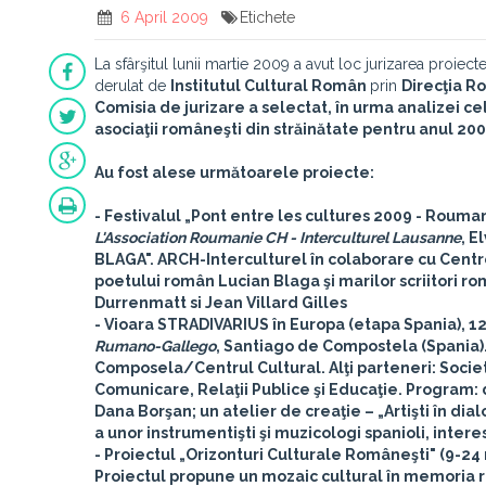
6 April 2009
Etichete
La sfârşitul lunii martie 2009 a avut loc jurizarea proiec
derulat de
Institutul Cultural Român
prin
Direcţia Ro
Comisia de jurizare a selectat, în urma analizei c
asociaţii româneşti din străinătate pentru anul 200
Au fost alese următoarele proiecte:
-
Festivalul „Pont entre les cultures 2009 - Rouma
L'Association Roumanie CH - Interculturel Lausanne
, E
BLAGA". ARCH-Interculturel în colaborare cu Cent
poetului român Lucian Blaga şi marilor scriitori r
Durrenmatt si Jean Villard Gilles
-
Vioara STRADIVARIUS în Europa
(etapa Spania), 1
Rumano-Gallego
, Santiago de Compostela (Spania)
Composela/Centrul Cultural. Alţi parteneri: Soci
Comunicare, Relaţii Publice şi Educaţie. Program: 
Dana Borşan; un atelier de creaţie – „Artişti în dia
a unor instrumentişti şi muzicologi spanioli, interesa
-
Proiectul „Orizonturi Culturale Româneşti"
(9-24 
Proiectul propune un mozaic cultural în memoria r