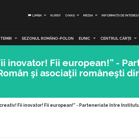
LIMBA
KURSY
O NAS
MEDIA
INFORMAȚII DE INTERES
TEMIR
SEZONUL ROMÂNO-POLON
EUNIC
CENTRUL CĂRŢII
ii inovator! Fii european!” - Pa
 Român şi asociaţii româneşti di
creativ! Fii inovator! Fii european!” - Parteneriate între Institu