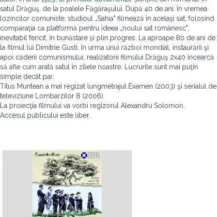
satul Drăguş, de la poalele Făgăraşului. După 40 de ani, în vremea
lozincilor comuniste, studioul „Sahia" filmează în acelaşi sat, folosind
comparaţia ca platformă pentru ideea „noului sat românesc",
inevitabil fericit, în bunăstare şi plin progres. La aproape 80 de ani de
la filmul lui Dimitrie Gusti, în urma unui război mondial, instaurării şi
apoi căderii comunismului, realizatorii filmului Drăguş 2x40 încearcă
să afle cum arată satul în zilele noastre. Lucrurile sunt mai puţin
simple decât par.
Titus Muntean a mai regizat lungmetrajul Examen (2003) şi serialul de
televiziune Lombarzilor 8 (2006).
La proiecţia filmului va vorbi regizorul Alexandru Solomon.
Accesul publicului este liber.