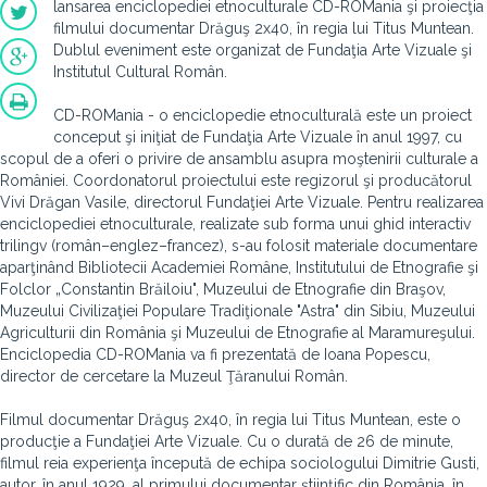
lansarea enciclopediei etnoculturale CD-ROMania şi proiecţia
filmului documentar Drăguş 2x40, în regia lui Titus Muntean.
Dublul eveniment este organizat de Fundaţia Arte Vizuale şi
Institutul Cultural Român.
CD-ROMania - o enciclopedie etnoculturală este un proiect
conceput şi iniţiat de Fundaţia Arte Vizuale în anul 1997, cu
scopul de a oferi o privire de ansamblu asupra moştenirii culturale a
României. Coordonatorul proiectului este regizorul şi producătorul
Vivi Drăgan Vasile, directorul Fundaţiei Arte Vizuale. Pentru realizarea
enciclopediei etnoculturale, realizate sub forma unui ghid interactiv
trilingv (român–englez–francez), s-au folosit materiale documentare
aparţinând Bibliotecii Academiei Române, Institutului de Etnografie şi
Folclor „Constantin Brăiloiu", Muzeului de Etnografie din Braşov,
Muzeului Civilizaţiei Populare Tradiţionale "Astra" din Sibiu, Muzeului
Agriculturii din România şi Muzeului de Etnografie al Maramureşului.
Enciclopedia CD-ROMania va fi prezentată de Ioana Popescu,
director de cercetare la Muzeul Ţăranului Român.
Filmul documentar Drăguş 2x40, în regia lui Titus Muntean, este o
producţie a Fundaţiei Arte Vizuale. Cu o durată de 26 de minute,
filmul reia experienţa începută de echipa sociologului Dimitrie Gusti,
autor, în anul 1929, al primului documentar ştiinţific din România, în