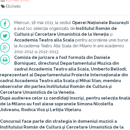
Etichete
Miercuri, 18 mai 2011, la sediul
Operei Naționale București
a avut loc selecția organizată de
Institutul Român de
Cultură și Cercetare Umanistică de la Veneția
și
Accademia Teatro alla Scala
pentru acordarea unei burse
la Accademia Teatro Alla Scala din Milano în anii academici
2011-2012 și 2012-2013.
Comisia de jurizare a fost formată din
Daniele
Borniquez
, directorul Departamentului Muzică din
cadrul Accademia Teatro alla Scala,
Umberto Bellodi
,
reprezentant al Departamentului Proiecte Internaționale din
cadrul Accademia Teatro alla Scala și
Mihai Stan
, membru
observator din partea Institutului Român de Cultură și
Cercetare Umanistică de la Veneția.
După audierea celor 11 candidaţi înscrişi, pentru selecția finală
de la Milano au fost alese sopranele
Simona Nicoletta
Jidveanu, Rodica Vică şi Letiția Vițelaru.
Concursul face parte din strategia în domeniul muzicii a
Institutului Român de Cultură şi Cercetare Umanistică de la