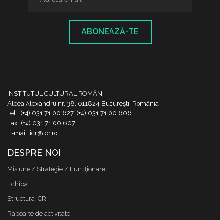
ABONEAZĂ-TE
INSTITUTUL CULTURAL ROMÂN
Aleea Alexandru nr. 38, 011824 București, România
Tel.: (+4) 031 71 00 627, (+4) 031 71 00 606
Fax: (+4) 031 71 00 607
E-mail: icr@icr.ro
DESPRE NOI
Misiune / Strategie / Funcţionare
Echipa
Structura ICR
Rapoarte de activitate