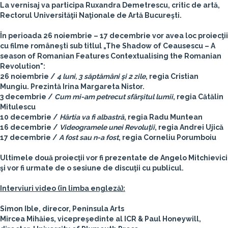
La vernisaj va participa Ruxandra Demetrescu, critic de artă,
Rectorul Universităţii Naţionale de Artă Bucureşti.
În perioada 26 noiembrie – 17 decembrie vor avea loc proiecţii
cu filme româneşti sub titlul „The Shadow of Ceausescu – A
season of Romanian Features Contextualising the Romanian
Revolution":
26 noiembrie /
4 luni, 3 săptămâni şi 2 zile
, regia Cristian
Mungiu. Prezintă Irina Margareta Nistor.
3 decembrie /
Cum mi-am petrecut sfârşitul lumii
, regia Cătălin
Mitulescu
10 decembrie /
Hârtia va fi albastră
, regia Radu Muntean
16 decembrie /
Videogramele unei Revoluţii
, regia Andrei Ujică
17 decembrie /
A fost sau n-a fost
, regia Corneliu Porumboiu
Ultimele două proiecţii vor fi prezentate de Angelo Mitchievici
şi vor fi urmate de o sesiune de discuţii cu publicul.
Interviuri video (în limba engleză):
Simon Ible, direcor, Peninsula Arts
Mircea Mihăies, vicepreşedinte al ICR & Paul Honeywill,