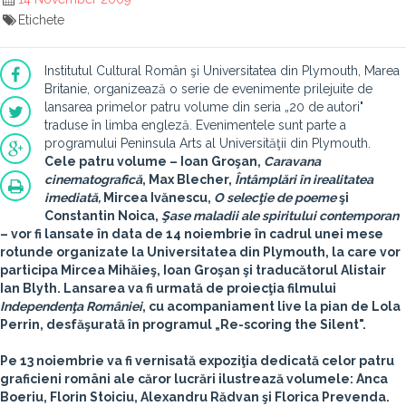
Etichete
Institutul Cultural Român şi Universitatea din Plymouth, Marea
Britanie, organizează o serie de evenimente prilejuite de
lansarea primelor patru volume din seria „20 de autori"
traduse în limba engleză. Evenimentele sunt parte a
programului Peninsula Arts al Universităţii din Plymouth.
Cele patru volume – Ioan Groşan,
Caravana
cinematografică
, Max Blecher,
Întâmplări în irealitatea
imediată,
Mircea Ivănescu,
O selecţie de poeme
şi
Constantin Noica,
Şase maladii ale spiritului contemporan
– vor fi lansate în data de 14 noiembrie în cadrul unei mese
rotunde organizate la Universitatea din Plymouth, la care vor
participa Mircea Mihăieş, Ioan Groşan şi traducătorul Alistair
Ian Blyth. Lansarea va fi urmată de proiecţia filmului
Independenţa României
, cu acompaniament live la pian de Lola
Perrin, desfăşurată în programul „Re-scoring the Silent".
Pe 13 noiembrie va fi vernisată expoziţia dedicată celor patru
graficieni români ale căror lucrări ilustrează volumele: Anca
Boeriu, Florin Stoiciu, Alexandru Rădvan şi Florica Prevenda.