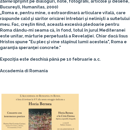
Eterne
sprijinit pe dialoguri, note, fotografii, articole şi desene,
Bucureşti, Humanitas, 2000)
„Roma e, pentru mine, o extraordinară articulare vitală, care
răspunde cald şi săritor oricărei întrebări şi nelinişti a sufletului
meu. Fac, creştin fiind, această excesivă pledoarie pentru
Roma dându-mi seama că, în fond, totul în jurul Mediteranei
este unitar, mărturie perpetuată a Revelaţiei. Chiar dacă Iisus
Hristos spune "Eu plec şi vine stăpînul lumii acesteia", Roma e
garanţia speranţei concrete."
Expoziţia este deschisă până pe 10 februarie a.c.
Accademia di Romania