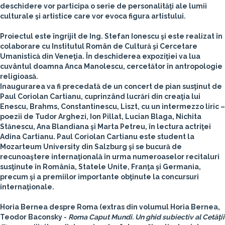
deschidere vor participa o serie de personalităţi ale lumii
culturale şi artistice care vor evoca figura artistului.
Proiectul este îngrijit de
Ing. Stefan Ionescu
şi este realizat în
colaborare cu Institutul Român de Cultură şi Cercetare
Umanistică din Veneţia. În deschiderea expoziţiei va lua
cuvântul doamna
Anca Manolescu
, cercetător în antropologie
religioasă.
Inaugurarea va fi precedată de un concert de pian susţinut de
Paul Coriolan Cartianu
, cuprinzând lucrări din creaţia lui
Enescu
,
Brahms
,
Constantinescu
,
Liszt
, cu un intermezzo liric –
poezii de
Tudor Arghezi
,
Ion Pillat
,
Lucian Blaga
,
Nichita
Stănescu
,
Ana Blandiana
şi
Marta Petreu
, în lectura actriţei
Adina Cartianu
.
Paul Coriolan Cartianu
este student la
Mozarteum University din Salzburg şi se bucură de
recunoaştere internaţională în urma numeroaselor recitaluri
susţinute în România, Statele Unite, Franţa şi Germania,
precum şi a premiilor importante obţinute la concursuri
internaţionale.
Horia Bernea despre Roma (extras din volumul Horia Bernea,
Teodor Baconsky -
Roma Caput Mundi. Un ghid subiectiv al Cetăţii