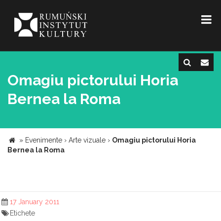
Omagiu pictorului Horia
Bernea la Roma
»
Evenimente
›
Arte vizuale
›
Omagiu pictorului Horia
Bernea la Roma
17 January 2011
Etichete