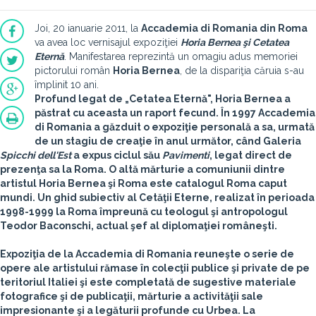
Joi, 20 ianuarie 2011, la
Accademia di Romania din Roma
va avea loc vernisajul expoziţiei
Horia Bernea şi Cetatea
Eternă
. Manifestarea reprezintă un omagiu adus memoriei
pictorului român
Horia Bernea
, de la dispariţia căruia s-au
împlinit 10 ani.
Profund legat de „Cetatea Eternă", Horia Bernea a
păstrat cu aceasta un raport fecund. În 1997 Accademia
di Romania a găzduit o expoziţie personală a sa, urmată
de un stagiu de creaţie în anul următor, când Galeria
Spicchi dell'Est
a expus ciclul său
Pavimenti
, legat direct de
prezenţa sa la Roma. O altă mărturie a comuniunii dintre
artistul Horia Bernea şi Roma este catalogul Roma caput
mundi. Un ghid subiectiv al Cetăţii Eterne, realizat în perioada
1998-1999 la Roma împreună cu teologul şi antropologul
Teodor Baconschi, actual şef al diplomaţiei româneşti.
Expoziţia de la Accademia di Romania reuneşte o serie de
opere ale artistului rămase în colecţii publice şi private de pe
teritoriul Italiei şi este completată de sugestive materiale
fotografice şi de publicaţii, mărturie a activităţii sale
impresionante şi a legăturii profunde cu Urbea. La