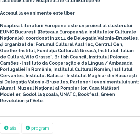
facebook.com/NoapteaLiteraturiiEuropene
Accesul la evenimente este liber.
Noaptea Literaturii Europene este un proiect al clusterului
EUNIC București (Rețeaua Europeană a Institutelor Culturale
Naționale), coordonat în 2014 de Delegația Valonia-Bruxelles,
și organizat de: Forumul Cultural Austriac, Centrul Ceh,
Goethe-Institut, Fundația Culturală Greacă, Institutul Italian
de Cultură„Vito Grasso“, British Council, Institutul Polonez,
Camões - Instituto da Cooperação e da Língua / Ambasada
Portugaliei în România, Institutul Cultural Român, Institutul
Cervantes, Institutul Balassi - Institutul Maghiar din București
și Delegaţia Valonia-Bruxelles. Partenerii evenimentului sunt:
Aiurart, Muzeul Național al Pompierilor, Casa Mătăsari,
Modelier, Godot la Școală, UNATC, Bookfest, Green
Revolution și I'Velo.
afis
program