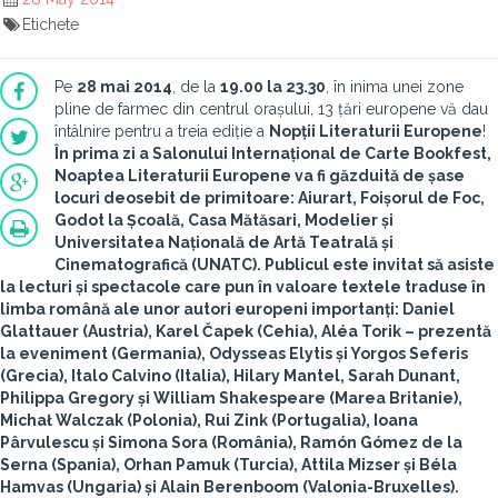
Etichete
Pe
28 mai 2014
, de la
19.00 la 23.30
, în inima unei zone
pline de farmec din centrul orașului, 13 țări europene vă dau
întâlnire pentru a treia ediție a
Nopții Literaturii Europene
!
În prima zi a Salonului Internațional de Carte Bookfest,
Noaptea Literaturii Europene va fi găzduită de șase
locuri deosebit de primitoare: Aiurart, Foișorul de Foc,
Godot la Școală, Casa Mătăsari, Modelier și
Universitatea Națională de Artă Teatrală și
Cinematografică (UNATC). Publicul este invitat să asiste
la lecturi și spectacole care pun în valoare textele traduse în
limba română ale unor autori europeni importanți:
Daniel
Glattauer
(Austria),
Karel Čapek
(Cehia),
Aléa Torik
– prezentă
la eveniment (Germania),
Odysseas Elytis
și
Yorgos Seferis
(Grecia),
Italo Calvino
(Italia),
Hilary Mantel, Sarah Dunant,
Philippa Gregory
și
William Shakespeare
(Marea Britanie),
Michał Walczak
(Polonia),
Rui Zink
(Portugalia),
Ioana
Pârvulescu
și
Simona Sora
(România),
Ramón Gómez de la
Serna
(Spania),
Orhan Pamuk
(Turcia),
Attila Mizser
și
Béla
Hamvas
(Ungaria) și
Alain Berenboom
(Valonia-Bruxelles).