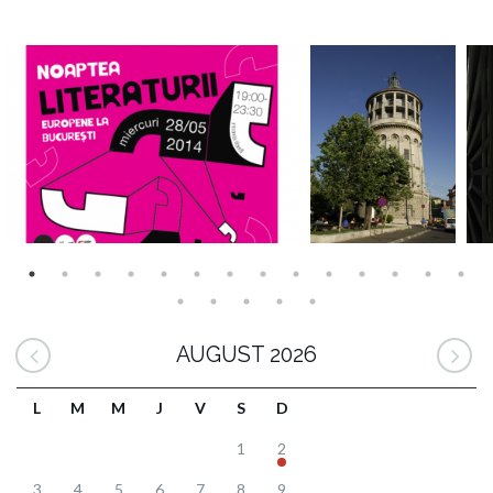
AUGUST 2026
L
M
M
J
V
S
D
1
2
3
4
5
6
7
8
9