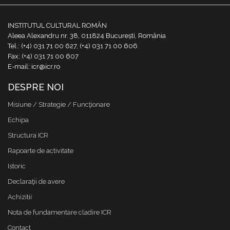
INSTITUTUL CULTURAL ROMÂN
Aleea Alexandru nr. 38, 011824 București, România
Tel.: (+4) 031 71 00 627, (+4) 031 71 00 606
Fax: (+4) 031 71 00 607
E-mail: icr@icr.ro
DESPRE NOI
Misiune / Strategie / Funcţionare
Echipa
Structura ICR
Rapoarte de activitate
Istoric
Declaraţii de avere
Achizitii
Nota de fundamentare cladire ICR
Contact