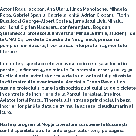
Actorii Radu Iacoban, Ana Ularu, Ilinca Manolache, Mihaela
Popa, Gabriel Spahiu, Gabriela Ioniță, Adrian Ciobanu, Florin
Busuioc și George-Albert Costea, jurnalistul Liviu Mihaiu,
scriitorul Ciprian Măceșaru, conferențiarul Bogdan
Ștefănescu, profesorul universitar Mihaela Irimia, studenții de
la UNATC și cei de la Catedra de Neogreacă, precum și
pompieri din București vor citi sau interpreta fragmentele
literare.
Lecturile și spectacolele vor avea loc în cele șase locuri în
paralel, la fiecare 45 de minute, în intervalul orar 19.00-23.30.
Publicul este invitat să circule de la un loc la altul și să asiste
la cât mai multe evenimente. Asociaţia Green Revolution
susține proiectul și pune la dispoziția publicului 40 de biciclete
în centrele de închiriere de la Parcul Herăstrău (metrou
Aviatorilor) și Parcul Tineretului (intrarea principală), în baza
înscrierilor până la data de 27 mai la adresa: claudiu.marin at
icr.ro.
Harta și programul Nopții Literaturii Europene la București
sunt disponibile pe site-urile organizatorilor și pe pagina: