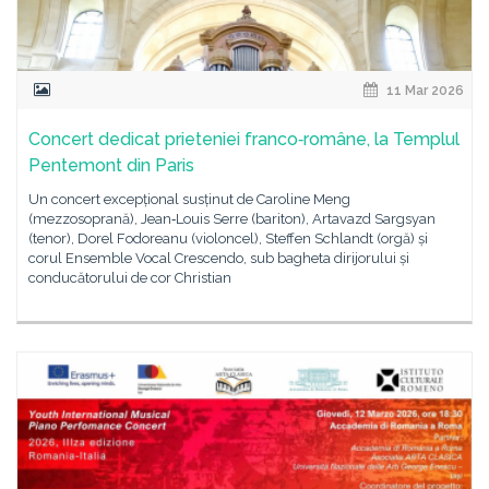
11 Mar 2026
Concert dedicat prieteniei franco‑române, la Templul
Pentemont din Paris
Un concert excepțional susținut de Caroline Meng
(mezzosoprană), Jean‑Louis Serre (bariton), Artavazd Sargsyan
(tenor), Dorel Fodoreanu (violoncel), Steffen Schlandt (orgă) și
corul Ensemble Vocal Crescendo, sub bagheta dirijorului și
conducătorului de cor Christian