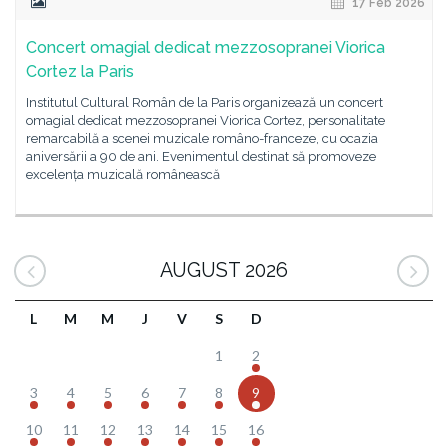
17 Feb 2026
Concert omagial dedicat mezzosopranei Viorica
Cortez la Paris
Institutul Cultural Român de la Paris organizează un concert
omagial dedicat mezzosopranei Viorica Cortez, personalitate
remarcabilă a scenei muzicale româno-franceze, cu ocazia
aniversării a 90 de ani. Evenimentul destinat să promoveze
excelența muzicală românească
AUGUST 2026
L
M
M
J
V
S
D
1
2
3
4
5
6
7
8
9
10
11
12
13
14
15
16