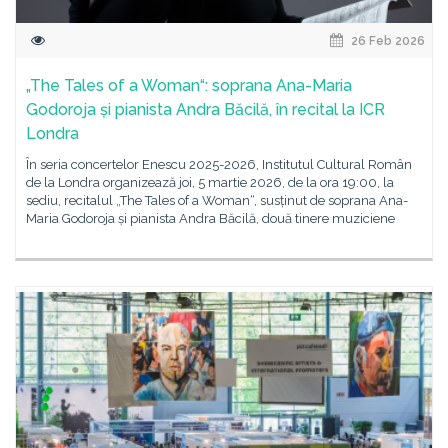
26 Feb 2026
„The Tales of a Woman“: soprana Ana-Maria
Godoroja și pianista Andra Băcilă, în recital la ICR
Londra
În seria concertelor Enescu 2025-2026, Institutul Cultural Român
de la Londra organizează joi, 5 martie 2026, de la ora 19:00, la
sediu, recitalul „The Tales of a Woman“, susținut de soprana Ana-
Maria Godoroja și pianista Andra Băcilă, două tinere muziciene