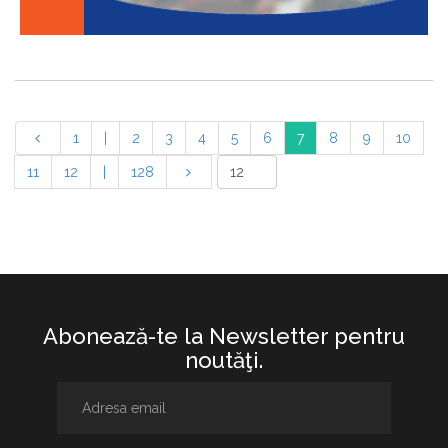
1
|
2
3
4
5
6
7
8
9
10
11
12
|
128
Abonează-te la Newsletter pentru
noutăţi.