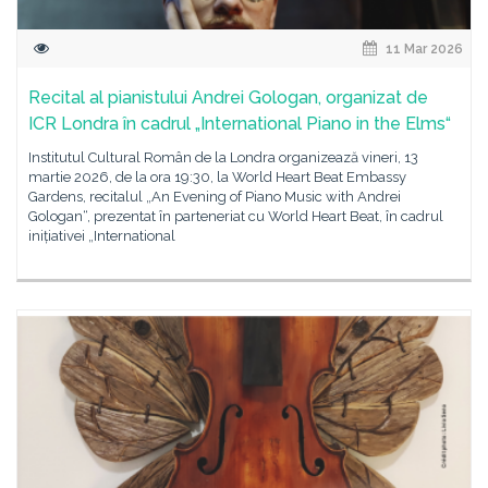
11 Mar 2026
Recital al pianistului Andrei Gologan, organizat de
ICR Londra în cadrul „International Piano in the Elms“
Institutul Cultural Român de la Londra organizează vineri, 13
martie 2026, de la ora 19:30, la World Heart Beat Embassy
Gardens, recitalul „An Evening of Piano Music with Andrei
Gologan“, prezentat în parteneriat cu World Heart Beat, în cadrul
inițiativei „International