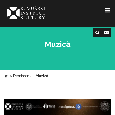
Muzică
»
Evenimente
›
Muzică