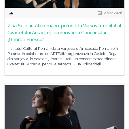
2 Mar 2026
Ziua Solidarității româno-polone, la Varșovia: recital al
Cvartetului Arcadia și promovarea Concursului
„George Enescu”
Institutul Cultural Român de la Varșovia și Ambasada României în
Polonia, în colaborare cu ARTEXIM, organizează la Castelul Regal
din Varșovia, în data de 3 martie 2026, un concert extraordinar al
Cvartetului Arcadia, pentru a sărbători Ziua Solidarității