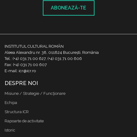
ABONEAZĂ-TE
INSTITUTUL CULTURAL ROMÂN
Aleea Alexandru nr. 38, 011824 București, România
Tel.: (+4) 031 71 00 627, (+4) 031 71 00 606
Fax: (+4) 031 71 00 607
E-mail: icr@icr.ro
DESPRE NOI
Misiune / Strategie / Funcţionare
Echipa
Structura ICR
Rapoarte de activitate
Istoric