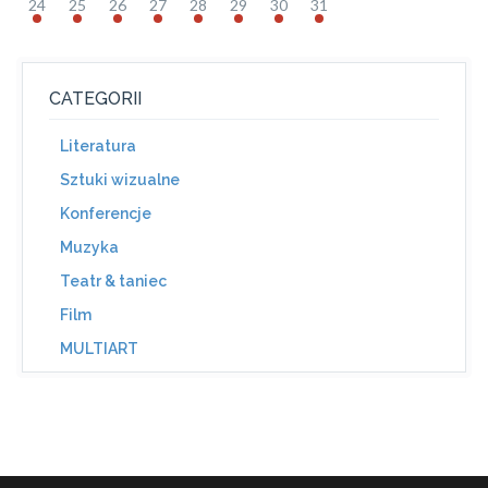
24
25
26
27
28
29
30
31
CATEGORII
Literatura
Sztuki wizualne
Konferencje
Muzyka
Teatr & taniec
Film
MULTIART