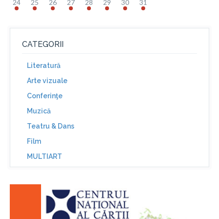
24
25
26
27
28
29
30
31
CATEGORII
Literatură
Arte vizuale
Conferinţe
Muzică
Teatru & Dans
Film
MULTIART