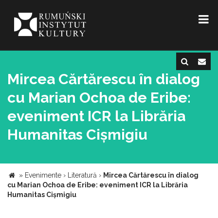
Mircea Cărtărescu în dialog
cu Marian Ochoa de Eribe:
eveniment ICR la Librăria
Humanitas Cișmigiu
»
Evenimente
›
Literatură
›
Mircea Cărtărescu în dialog
cu Marian Ochoa de Eribe: eveniment ICR la Librăria
Humanitas Cișmigiu