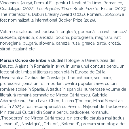
Vincennes (2019), Premiul FIL pentru Literatură în Limbi Romanice,
Guadalajara (2022),
Los Angeles Times
Book Prize for Fiction (2023),
The International Dublin Literary Award (2024). Romanul
Solenoid
a
fost nominalizat la International Booker Prize (2025).
Volumele sale au fost traduse în engleză, germană, italiană, franceză,
suedeză, spaniolă, olandeză, polonă, portugheză, maghiară, ivrit,
norvegiană, bulgară, slovenă, daneză, rusă, greacă, turcă, croată,
sârbă, catalană etc.
Marian Ochoa de Eribe
a studiat filologie la Universitatea din
Deusto. A ajuns în România în 1993, în urma unui concurs pentru un
lectorat de limba și literatura spaniolă în Europa de Est la
Universitatea Ovidius din Constanța. Traducătoare, scriitoare,
profesoară, joacă un rol important pentru popularizarea culturii
române scrise în Spania. A tradus în spaniolă numeroase volume de
literatură română semnate de Mircea Cărtărescu, Gabriela
Adameșteanu, Radu Pavel Gheo, Tatiana Țîbuleac, Mihail Sebastian
etc. În 2025 a fost recompensată cu Premiul Național de Traducere al
Ministerului Culturii din Spania pentru traducerea romanului
„Theodoros” de Mircea Cărtărescu, din scrierile căruia a mai tradus
„Levantul”, „Nostalgia”, „Orbitor”, „Solenoid”, precum și antologia de