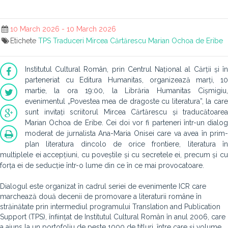
10 March 2026 - 10 March 2026
Etichete
TPS
Traduceri
Mircea Cărtărescu
Marian Ochoa de Eribe
Institutul Cultural Român, prin Centrul Național al Cărții și în
parteneriat cu Editura Humanitas, organizează marți, 10
martie, la ora 19:00, la Librăria Humanitas Cișmigiu,
evenimentul „Povestea mea de dragoste cu literatura”, la care
sunt invitați scriitorul Mircea Cărtărescu și traducătoarea
Marian Ochoa de Eribe. Cei doi vor fi parteneri într-un dialog
moderat de jurnalista Ana-Maria Onisei care va avea în prim-
plan literatura dincolo de orice frontiere, literatura în
multiplele ei accepțiuni, cu poveștile și cu secretele ei, precum și cu
forța ei de seducție într-o lume din ce în ce mai provocatoare.
Dialogul este organizat în cadrul seriei de evenimente ICR care
marchează două decenii de promovare a literaturii române în
străinătate prin intermediul programului Translation and Publication
Support (TPS), înființat de Institutul Cultural Român în anul 2006, care
a ajuns la un portofoliu de peste 1000 de titluri, între care și volume