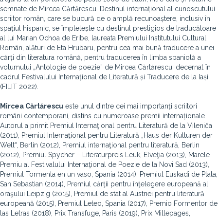
semnate de Mircea Cărtărescu. Destinul internațional al cunoscutului
scriitor român, care se bucură de o amplă recunoaștere, inclusiv în
spațiul hispanic, se împletește cu destinul prestigios de traducătoare
al lui Marian Ochoa de Eribe, laureata Premiului Institutului Cultural
Român, alături de Eta Hrubaru, pentru cea mai bună traducere a unei
cărți din literatura română, pentru traducerea în limba spaniolă a
volumului „Antologie de poezie” de Mircea Cărtărescu, decernat în
cadrul Festivalului Internațional de Literatură și Traducere de la Iași
(FILIT 2022).
Mircea Cărtărescu
este unul dintre cei mai importanți scriitori
români contemporani, distins cu numeroase premii internaționale.
Autorul a primit Premiul Internaţional pentru Literatură de la Vileniča
(2011), Premiul Internaţional pentru Literatură „Haus der Kulturen der
Welt“, Berlin (2012), Premiul internaţional pentru literatură, Berlin
(2012), Premiul Spycher – Literaturpreis Leuk, Elveţia (2013), Marele
Premiu al Festivalului Internaţional de Poezie de la Novi Sad (2013),
Premiul Tormenta en un vaso, Spania (2014), Premiul Euskadi de Plata,
San Sebastian (2014), Premiul cărţii pentru înţelegere europeană al
oraşului Leipzig (2015), Premiul de stat al Austriei pentru literatură
europeană (2015), Premiul Leteo, Spania (2017), Premio Formentor de
las Letras (2018), Prix Transfuge, Paris (2019), Prix Millepages,