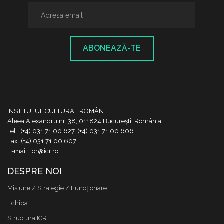
ABONEAZĂ-TE
INSTITUTUL CULTURAL ROMÂN
Aleea Alexandru nr. 38, 011824 București, România
Tel.: (+4) 031 71 00 627, (+4) 031 71 00 606
Fax: (+4) 031 71 00 607
E-mail: icr@icr.ro
DESPRE NOI
Misiune / Strategie / Funcţionare
Echipa
Structura ICR