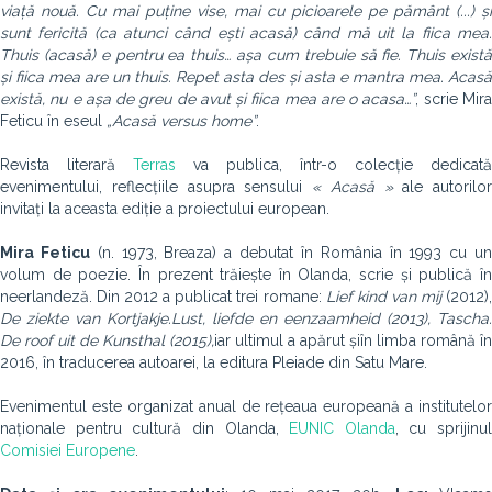
viață nouă. Cu mai puține vise, mai cu picioarele pe pământ (...) și
sunt fericită (ca atunci când ești acasă) când mă uit la fiica mea.
Thuis (acasă) e pentru ea thuis… așa cum trebuie să fie. Thuis există
și fiica mea are un thuis. Repet asta des și asta e mantra mea. Acasă
există, nu e așa de greu de avut și fiica mea are o acasa…”
, scrie Mir
Feticu în eseul
„Acasă versus home”
.
Revista literară
Terras
va publica, într-o colecție dedicată
evenimentului, reflecțiile asupra sensului
« Acasă »
ale autorilor
invitați la aceasta ediție a proiectului european.
Mira Feticu
(n. 1973, Breaza) a debutat în România în 1993 cu u
volum de poezie. În prezent trăiește în Olanda, scrie și publică în
neerlandeză. Din 2012 a publicat trei romane:
Lief kind van mij
(2012)
De ziekte van Kortjakje.
Lust, liefde en eenzaamheid (2013), Tascha.
De roof uit de Kunsthal (2015),
iar
ultimul a apărut și
în limba română în
2016, în traducerea autoarei, la editura Pleiade din Satu Mare.
Evenimentul este organizat anual de rețeaua europeană a institutelor
naționale pentru cultură din Olanda,
EUNIC Olanda
, cu sprijinul
Comisiei Europene
.