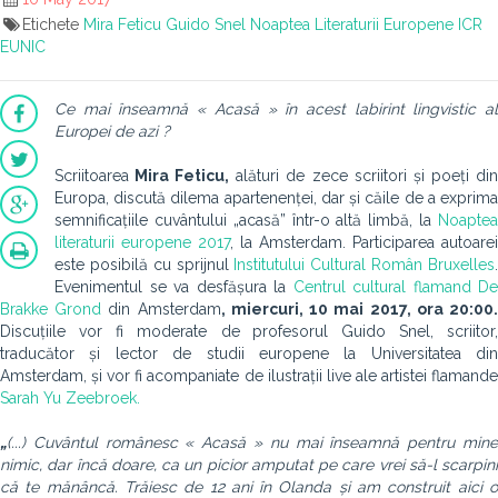
Etichete
Mira Feticu
Guido Snel
Noaptea Literaturii Europene
ICR
EUNIC
Ce mai înseamnă « Acasă » în acest labirint lingvistic al
Europei de azi ?
Scriitoarea
Mira Feticu,
alături de zece scriitori și poeți di
Europa, discută dilema apartenenței, dar și căile de a exprima
semnificațiile cuvântului „acasă” într-o altă limbă, la
Noaptea
literaturii europene 2017
, la Amsterdam. Participarea autoarei
este posibilă cu sprijnul
Institutului Cultural Român Bruxelles
Evenimentul se va desfășura la
Centrul cultural flamand De
Brakke Grond
din Amsterdam
, miercuri, 10 mai 2017, ora 20:00
Discuțiile vor fi moderate de
profesorul Guido Snel, scriitor,
traducător și lector de studii europene la Universitatea din
Amsterdam, și vor fi acompaniate de ilustrații live ale artistei flamande
Sarah Yu Zeebroek.
„
(...) Cuvântul românesc
« Acasă »
nu mai înseamnă pentru min
nimic, dar încă doare, ca un picior amputat pe care vrei să-l scarpini
că te mănâncă. Trăiesc de 12 ani în Olanda și am construit aici o