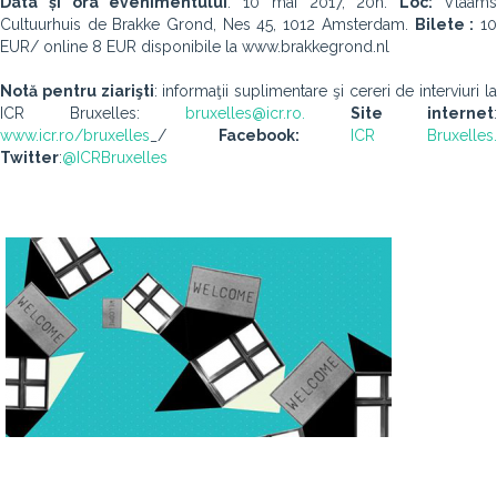
Data și ora evenimentului
: 10 mai 2017, 20h.
Loc:
Vlaam
Cultuurhuis de Brakke Grond, Nes 45, 1012 Amsterdam.
Bilete :
1
EUR/ online 8 EUR disponibile la www.brakkegrond.nl
Notă pentru ziarişti
: informaţii suplimentare şi cereri de interviuri l
ICR Bruxelles:
bruxelles@icr.ro.
Site internet
:
www.icr.ro/bruxelles
_/
Facebook:
ICR Bruxelles
Twitter
:
@ICRBruxelles