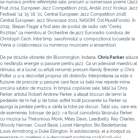
se numără printre referințele sale, precum și numeroase premii (Jazz
Fruit 2014, European Jazz Competition 2015, Anděl 2017, Krokus Jazz
Festiwal '14 '15 '16 '21, Central European Jazz Competition 2018,
Central European Jazz Showcase 2021, NASOM, Öst.MusikFonds). În
2019, Stepan Flagar a fost ales de postul de radio ceh "Český
Rozhlas" ca membru al Orchestrei de jazz Euroradio condusă de
Christoph Cech. Între timp, saxofonistul și compozitorul locuiește la
Viena și colaborează cu numeroși muzicieni și ansambluri.
De pe străzile vibrante din Bloomington, Indiana,
Chris Parker
aduce
o nesfârșită energie și pasiune pentru jazz. Ca un adevărat maestru al
ritmului, el a lucrat cu artiști renumiți precum Randy Brecker și Chris
Potter și și-a dezvoltat propriul stil distinctiv. Interpretarea sa este o
fuziune de precizie și pasiune care face să bată mai repede inima
oricărui iubitor de muzică. În timpul copilăriei sale, tatăl lui Chris
Parker, artistul Robert Andrew Parker, a atașat blocuri de lemn la
pedalele de hi-hat și de tobe, astfel încât picioarele lui Parker să
ajungă la pedale pentru a cânta la tobe pe discuri. Tatăl său, care era,
de asemenea, toboșar de jazz, i-a făcut cunoștință tânărului Parker
cu muzica lui Thelonious Monk, Miles Davis, Leadbelly, Ray Charles,
Woody Herman, Count Basie, Lionel Hampton, Bix Beiderbecke,
Louis Armstrong și Duke Ellington. În adolescență, el a început să
exerseze cu prietenii și a descoperit nostalgia rock'n'roll-ului