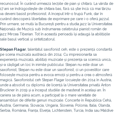
recunoscut. În curând urmează lecțiile de pian și chitară. La vârsta de
17 ani se îndrăgostește de chitara bas, fără să știe încă că mai târziu
va deveni basist profesionist. A început într-o trupă Funk, dar în
curând descoperă libertatea de exprimare pe care i-o oferă jazzul.
Prin urmare, se mută la București pentru a studia jazz la Universitatea
Națională de Muzică sub îndrumarea celebrului pianist român de
jazz Mircea Tiberian. Tot în această perioadă își adaugă la abilitățile
sale basul vertical și sintetizatorul.
Stepan Flagar
, talentatul saxofonist ceh, este o prezență constantă
pe scena muzicală austriacă din 2014. Cu impresionanta sa
experiență muzicală, abilități muzicale și prezența sa scenică unică,
și-a câștigat un loc în inimile publicului. Stepan nu este doar un
saxofonist, Stepan nu este doar un saxofonist, ci un povestitor care
folosește muzica pentru a evoca emoții și pentru a crea o atmosferă
magică. Saxofonistul ceh Stepan Flagar locuiește din 2014 în Austria,
unde a absolvit cu diplomă de licență la Universitatea privată Anton
Bruckner în 2019 și a început studiile de masterat în același an. În
cariera sa de până acum, a participat la o mare varietate de
ansambluri de diferite genuri muzicale. Concerte în Republica Cehă,
Austria, Germania, Slovacia, Ungaria, Slovenia, Polonia, Italia, Olanda,
Serbia, România, Franța, Elveția, Lichtenstein, Turcia, India sau Maldive