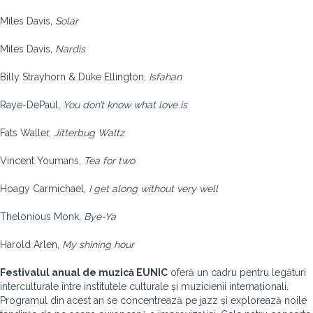
Miles Davis,
Solar
Miles Davis,
Nardis
Billy Strayhorn & Duke Ellington,
Isfahan
Raye-DePaul,
You don’t know what love is
Fats Waller,
Jitterbug Waltz
Vincent Youmans,
Tea for two
Hoagy Carmichael,
I get along without very well
Thelonious Monk,
Bye-Ya
Harold Arlen,
My shining hour
Festivalul anual de muzică EUNIC
oferă un cadru pentru legături
interculturale între institutele culturale și muzicienii internaționali.
Programul din acest an se concentrează pe jazz și explorează noile