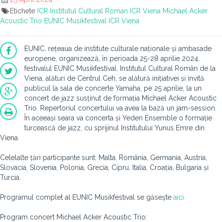
Etichete
ICR
Institutul Cultural Roman
ICR Viena
Michael Acker
Acoustic Trio
EUNIC Musikfestival
ICR Viena
EUNIC,
rețeaua de institute culturale naționale și ambasade
europene, organizează, în perioada 25-28 aprilie 2024,
festivalul EUNIC Musikfestival. Institutul Cultural Român de la
Viena, alături de Centrul Ceh, se alătură inițiativei și invită
publicul la sala de concerte Yamaha, pe 25 aprilie, la un
concert de jazz susținut de formația Michael Acker Acoustic
Trio. Repertoriul concertului va avea la bază un jam-session.
În aceeași seara va concerta și Yeden Ensemble o formație
turcească de jazz, cu sprijinul Institutului Yunus Emre din
Viena.
Celelalte țări participante sunt: Malta, România, Germania, Austria,
Slovacia, Slovenia, Polonia, Grecia, Cipru, Italia, Croația, Bulgaria și
Turcia.
Programul complet al EUNIC Musikfestival se găsește
aici.
Program concert Michael Acker Acoustic Trio: