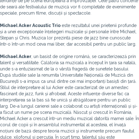
tendințe de pe scena europeană a improvizației. Cele patru concerte
de seară ale festivalului de muzică vor fi completate de evenimente
speciale, precum filme, discuții și spectacole.
Michael Acker Acoustic Trio
este rezultatul unei prietenii profunde
și a unei excepționale înțelegeri muzicale și personale între Michael,
Stepan și Chris. Muzica lor prezintă piese de jazz bine cunoscute
într-o într-un mod ceva mai liber, dar accesibil pentru un public larg.
Michael Acker
, un basist de origine română, se caracterizează prin
talent și versatilitate. Călătoria sa muzicală a început în țara sa natală,
unde s-a entuziasmat de la o vârstă fragedă de sunetele basului.
După studiile sale la renumita Universitate Națională de Muzică din
București s-a impus ca unul dintre cei mai importanți basiști din țară.
Stilul de interpretare al lui Acker este caracterizat de un amestec
fascinant de jazz, funk și afrobeat. Aceste influențe diverse fac ca
interpretarea sa la bas să fie unică și atrăgătoare pentru un public
larg. De-a lungul carierei sale a colaborat cu artiști internaționali și și-
a făcut un nume pe scena muzicală. Născut și crescut în România,
Michael Acker a crescut într-un mediu muzical datorită mamei sale. În
corul de copii și în ansamblul instrumental al acesteia, el învață
noțiuni de bază despre teoria muzicii și instrumente precum flautul
dulce, xilofonul și percuția. În scurt timp, talentul său este