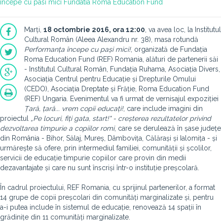
incepe cu pasi mici
Fundatia Roma Education Fund
Marți,
18 octombrie 2016, ora 12:00
, va avea loc, la Institutul
Cultural Român (Aleea Alexandru nr. 38), masa rotundă
Performanța începe cu pași mici!
, organizată de Fundația
Roma Education Fund (REF) Romania, alături de partenerii săi
- Institutul Cultural Român, Fundația Ruhama, Asociația Divers,
Asociația Centrul pentru Educație și Drepturile Omului
(CEDO), Asociația Dreptate și Frăție, Roma Education Fund
(REF) Ungaria.
Evenimentul va fi urmat de vernisajul expoziției
Țară, țară... vrem copii educați!
, care include imagini din
proiectul
„Pe locuri, fiți gata, start!" - creșterea rezultatelor privind
dezvoltarea timpurie a copiilor romi
, care se derulează în șase județe
din România - Bihor, Sălaj, Mureș, Dâmbovița, Călărași și Ialomița - și
urmărește să ofere, prin intermediul familiei, comunității și școlilor,
servicii de educație timpurie copiilor care provin din medii
dezavantajate și care nu sunt înscriși într-o instituție preșcolară.
În cadrul proiectului, REF Romania, cu sprijinul partenerilor, a format
14 grupe de copii preșcolari din comunități marginalizate și, pentru
a-i putea include în sistemul de educație, renovează 14 spații în
grădinițe din 11
comunități marginalizate.