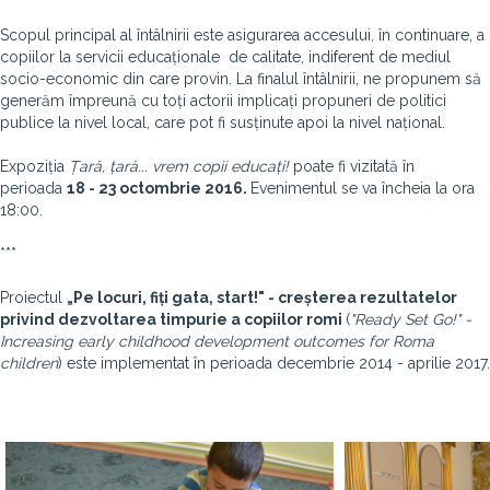
Scopul principal al întâlnirii este
asigurarea accesului, în continuare, a
copiilor la servicii educaționale de calitate, indiferent de mediul
socio-economic din care provin.
La finalul întâlnirii, ne propunem să
generăm împreună cu toți actorii implicați propuneri de politici
publice la nivel local, care pot fi
susținute
apoi la nivel naționa
l.
Expoziția
Țară, țară... vrem copii educați!
poate fi vizitată în
perioada
18 - 23 octombrie 2016.
Evenimentul se va încheia la ora
18:00.
***
Proiectul
„Pe locuri, fiți gata, start!" - creșterea rezultatelor
privind dezvoltarea timpurie a copiilor romi
(
"Ready Set Go!" -
Increasing early childhood development outcomes for Roma
children
) este implementat în perioada decembrie 2014 - aprilie 2017.