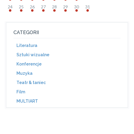
24
25
26
27
28
29
30
31
CATEGORII
Literatura
Sztuki wizualne
Konferencje
Muzyka
Teatr & taniec
Film
MULTIART