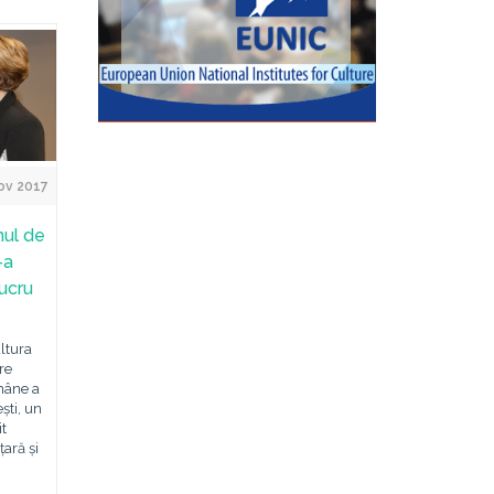
ov 2017
nul de
-a
lucru
ultura
re
mâne a
ști, un
it
ară și