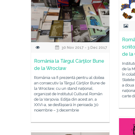
Român
scriit
30 Nov 2017 - 3 Dec 2017
de la
România la Târgul Cărţilor Bune
Institu
de la Wrocław
de la M
în col
România va fi prezentă pentru al doilea
Statele
an consecutiv la Târgul Cărţilor Bune de
a doua 
la Wrocław, cu un stand național,
naționa
organizat de Institutul Cultural Român
carte d
de la Varșovia. Ediţia din acest an, a
XXVI-a, se desfășoară în perioada 30
noiembrie – 3 decembrie