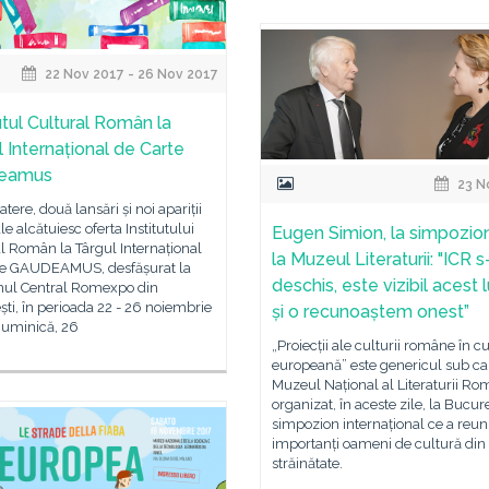
22 Nov 2017 - 26 Nov 2017
utul Cultural Român la
l Internațional de Carte
eamus
23 N
tere, două lansări și noi apariții
ale alcătuiesc oferta Institutului
Eugen Simion, la simpozio
l Român la Târgul Internațional
la Muzeul Literaturii: "ICR s
te GAUDEAMUS, desfășurat la
deschis, este vizibil acest 
onul Central Romexpo din
ti, în perioada 22 - 26 noiembrie
și o recunoaștem onest”
Duminică, 26
„Proiecții ale culturii române în c
europeană” este genericul sub ca
Muzeul Național al Literaturii Ro
organizat, în aceste zile, la Bucure
simpozion internațional ce a reun
importanți oameni de cultură din ț
străinătate.