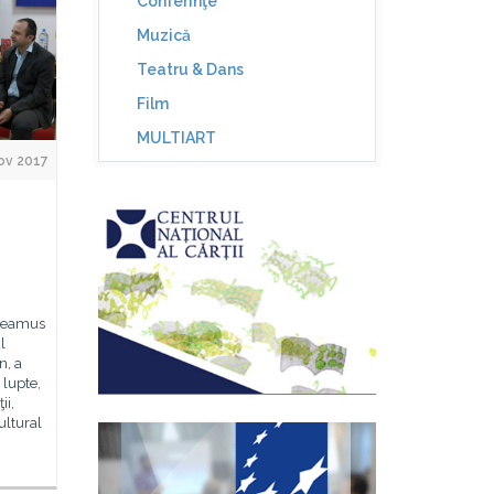
Conferinţe
Muzică
Teatru & Dans
Film
MULTIART
ov 2017
udeamus
l
n, a
 lupte,
ii,
ultural