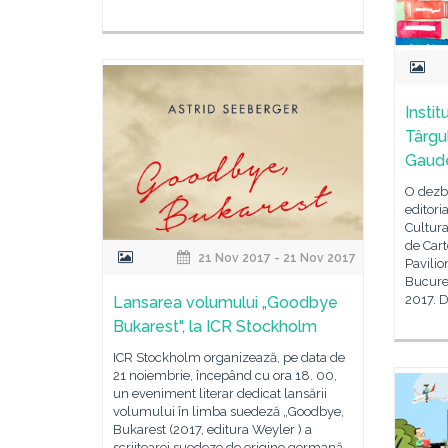
Instit
Târgu
Gaud
O dezba
editori
Cultura
de Car
21 Nov 2017 - 21 Nov 2017
Pavili
Bucureș
2017. 
Lansarea volumului „Goodbye
Bukarest", la ICR Stockholm
ICR Stockholm organizează, pe data de
21 noiembrie, începând cu ora 18. 00,
un eveniment literar dedicat lansării
volumului în limba suedeză „Goodbye,
Bukarest (2017, editura Weyler ) a
scriitoarei suedeze de origine germană