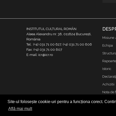
DESP
INSTITUTUL CULTURAL ROMÂN
Aleea Alexandru nr. 38, 011824 București,
Misiune 
România
Tel.: (+4) 031 71 00 627, (+4) 031 71 00 606
Echipa
Fax: (+4) 031 71 00 607
Structur
E-mail: icr@icr.ro
Rapoarte 
Istoric
Declaraţi
Achizitii
Nota de 
Contact
Site-ul folosește cookie-uri pentru a funcționa corect. Contin
Cookies &
Află mai mult