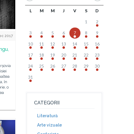
L
M
M
J
V
S
D
1
2
3
4
5
6
7
8
9
ec 2017
10
11
12
13
14
15
16
ungu,
17
18
19
20
21
22
23
24
25
26
27
28
29
30
arșovia
siei
maltea
31
, în
ie, o
rea
CATEGORII
Literatură
Arte vizuale