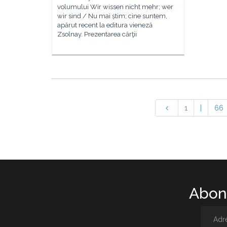
volumului Wir wissen nicht mehr; wer
wir sind / Nu mai știm; cine suntem,
apărut recent la editura vieneză
Zsolnay. Prezentarea cărţii
1
|
66
Abone