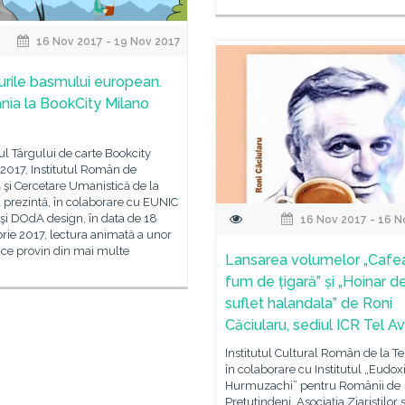
16 Nov 2017 - 19 Nov 2017
rile basmului european.
ia la BookCity Milano
ul Târgului de carte Bookcity
2017, Institutul Român de
 şi Cercetare Umanistică de la
 prezintă, în colaborare cu EUNIC
şi DOdA design, în data de 18
16 Nov 2017 - 16 N
ie 2017, lectura animată a unor
ce provin din mai multe
Lansarea volumelor „Cafea
fum de țigară” și „Hoinar d
suflet halandala” de Roni
Căciularu, sediul ICR Tel Av
Institutul Cultural Român de la Tel
în colaborare cu Institutul „Eudox
Hurmuzachi” pentru Românii de
Pretutindeni, Asociația Ziariștilor ș