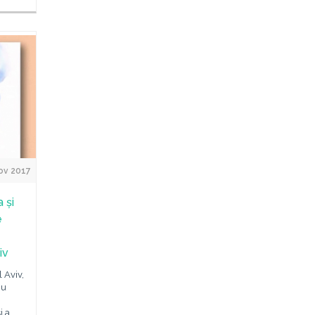
ov 2017
 și
e
iv
 Aviv,
iu
i a