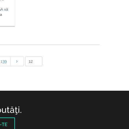
GA vă
ea
139
utăţi.
-TE