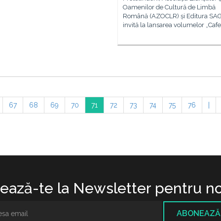
Oamenilor de Cultură de Limbă
Română (AZOCLR) și Editura SA
invită la lansarea volumelor „Caf
67
68
69
70
71
72
73
74
75
76
|
ază-te la Newsletter pentru no
ABONEAZĂ