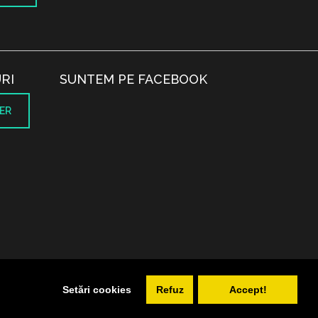
RI
SUNTEM PE FACEBOOK
ER
.
Setări cookies
Refuz
Accept!