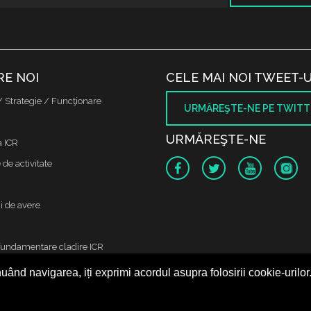
RE NOI
CELE MAI NOI TWEET-U
/ Strategie / Funcţionare
URMĂREŞTE-NE PE TWITT
URMĂREŞTE-NE
a ICR
de activitate
i de avere
fundamentare cladire ICR
uând navigarea, iți exprimi acordul asupra folosirii cookie-urilor
 protectia datelor