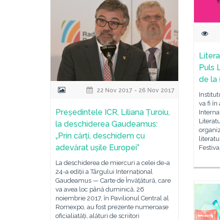
Liter
Puls L
de la
22 Nov 2017 - 26 Nov 2017
Institu
va fi î
Președintele ICR, Liliana Țuroiu,
Interna
Literat
la deschiderea Gaudeamus:
organiz
„Prin cărți, deschidem cu
literat
adevărat ușile Europei”
Festiva
La deschiderea de miercuri a celei de-a
24-a ediții a Târgului Internațional
Gaudeamus — Carte de Învățătură, care
va avea loc până duminică, 26
noiembrie 2017, în Pavilionul Central al
Romexpo, au fost prezente numeroase
oficialiatăți, alături de scriitori