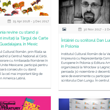
25 Apr 2018 - 3 Dec 2017
30 Nov 2017 - 2 D
ia revine cu stand și
ori invitați la Târgul de Carte
Întâlniri cu scriitorul Dan L
 Guadalajara, în Mexic
în Polonia
tul Cultural Român, prin filiala sa
Institutul Cultural Român de la V
adrid și Centrul Național al Cărții,
împreună cu Reprezentanța Comi
aborare cu Ambasada României în
Europene în Polonia și Editura A
 Unite Mexicane, participă pentru
organizează la Wrocław și Legnica
oară consecutiv cu stand
perioada 30 noiembrie-2 decembr
l la cel mai important târg de
serie de evenimente cu participa
in America Latină,
scriitorului Dan Lungu. În centrul