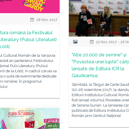
28 Nov 2017
atura română la Festivalul
iteratury (Pulsul Literaturii)
22 Nov 2017 - 26 N
 Łódź
"Alte 10.000 de semne" și
tul Cultural Român de la Varșovia
n acest an partenerul Festivalului
"Povestea unei lupte", cărți
țional Puls Literatury (Pulsul
lansate de Editura ICR la
urii) de la Łódź, în cadrul căruia va
Gaudeamus
a o suită de evenimente dedicate
urii române. În programul
Sâmbătă, la Târgul de Carte Ga
lului
(22-26 noiembrie 2017), la standu
Editurii Institutului Cultural Româ
fost lansat volumul Povestea unei
de Sorana Gurian. La lansarea cărţ
publicată de Editura Institutului C
Român prin Centrul Naţional