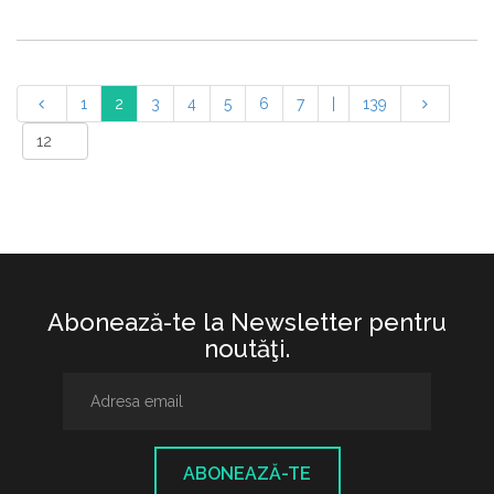
1
2
3
4
5
6
7
|
139
Abonează-te la Newsletter pentru
noutăţi.
ABONEAZĂ-TE