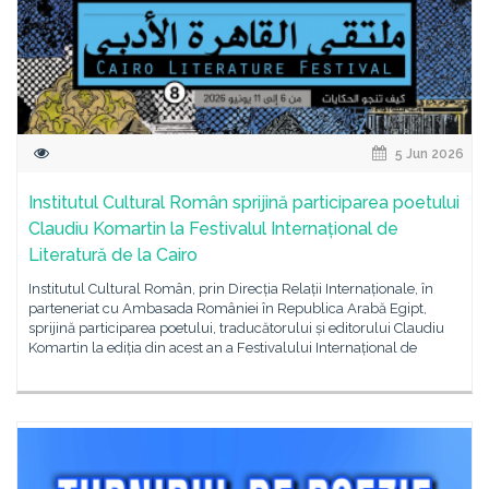
5 Jun 2026
Institutul Cultural Român sprijină participarea poetului
Claudiu Komartin la Festivalul Internațional de
Literatură de la Cairo
Institutul Cultural Român, prin Direcția Relații Internaționale, în
parteneriat cu Ambasada României în Republica Arabă Egipt,
sprijină participarea poetului, traducătorului și editorului Claudiu
Komartin la ediția din acest an a Festivalului Internațional de