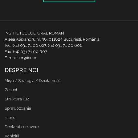
INSTITUTUL CULTURAL ROMÂN
Aleea Alexandru nr. 38, 011824 București, România
Tel.: (+4) 031 71 00 627, (+4) 031 71 00 606
Fax: (+4) 031 71 00 607
E-mail: icr@icr.ro
DESPRE NOI
Misja / Strategia / Działalność
Zespół
Struktura ICR
Sprawozdania
Istoric
Declaraţii de avere
Achizitii