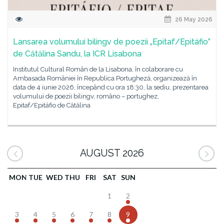
26 May 2026
Lansarea volumului bilingv de poezii „Epitaf/Epitáfio”
de Cătălina Sandu, la ICR Lisabona
Institutul Cultural Român de la Lisabona, în colaborare cu
Ambasada României în Republica Portugheză, organizează în
data de 4 iunie 2026, începând cu ora 18:30, la sediu, prezentarea
volumului de poezii bilingv, româno – portughez,
Epitaf/Epitáfio de Cătălina
AUGUST 2026
MON
TUE
WED
THU
FRI
SAT
SUN
1
2
3
4
5
6
7
8
9