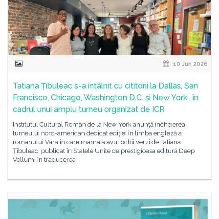
10 Jun 2026
Tatiana Țîbuleac s-a întâlnit cu cititorii la Dallas, San
Francisco, Chicago, Washington D.C. și New York , în
cadrul unui amplu turneu organizat de ICR
Institutul Cultural Român de la New York anunță încheierea
turneului nord-american dedicat ediției în limba engleză a
romanului Vara în care mama a avut ochii verzi de Tatiana
Țîbuleac, publicat în Statele Unite de prestigioasa editură Deep
Vellum, în traducerea