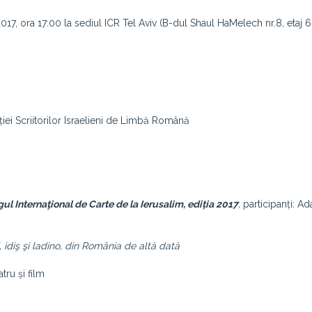
17, ora 17:00 la sediul ICR Tel Aviv (B-dul Shaul HaMelech nr.8, etaj 6,
ției Scriitorilor Israelieni de Limbă Română
ul Internaţional de Carte de la Ierusalim, ediția 2017
,
participanți: A
, idiş şi ladino, din România de altă dată
tru și film