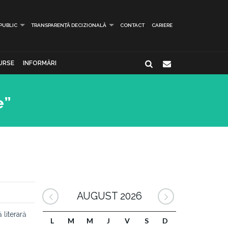
 PUBLIC
TRANSPARENȚĂ DECIZIONALĂ
CONTACT
CARIERE
URSE
INFORMĂRI
e”
AUGUST 2026
 literară
L
M
M
J
V
S
D