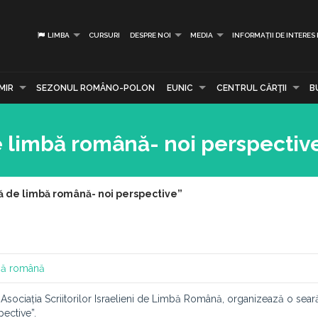
LIMBA
CURSURI
DESPRE NOI
MEDIA
INFORMAȚII DE INTERES
MIR
SEZONUL ROMÂNO-POLON
EUNIC
CENTRUL CĂRŢII
B
de limbă română- noi perspectiv
nă de limbă română- noi perspective”
mbă română
u Asociația Scriitorilor Israelieni de Limbă Română, organizează o seară
pective”.