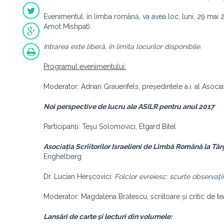
Evenimentul, în limba română, va avea loc, luni, 29 mai 20
Amot Mishpat).
Intrarea este liberă, în limita locurilor disponibile.
Programul evenimentului:
Moderator: Adrian Grauenfels, președintele a.i. al Asocia
Noi perspective de lucru ale ASILR pentru anul 2017
Participanți: Teşu Solomovici, Etgard Bitel
Asociația Scriitorilor Israelieni de Limbă Română la Târg
Enghelberg
Dr. Lucian Herșcovici:
Folclor evreiesc: scurte observaţii
Moderator: Magdalena Brătescu, scriitoare și critic de tea
Lansări de carte și lecturi din volumele: