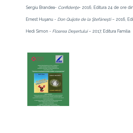
Sergiu Brandea-
Confidenţe
- 2016, Editura 24 de ore din
Ernest Huşanu -
Don Quijote de la Ştefăneşti
– 2016, Edi
Hedi Simon -
Floarea Deşertului
– 2017, Editura Familia