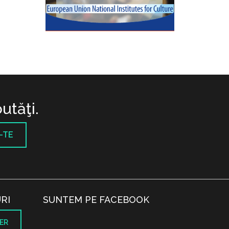
utăţi.
-TE
RI
SUNTEM PE FACEBOOK
ER