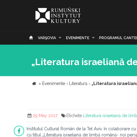
VARŞOVIA
EVENIMENTE
PROGRAMUL CANTE
„Literatura israeliană 
»
Evenimente
›
Literatură
›
„Literatura israelia
29 May 2017
Etichete
Literatura israeliană de li
Institutul Cultural Român de la Tel Aviv, în colaborare c
cu titlul „Literatura israeliană de limbă română- noi pers