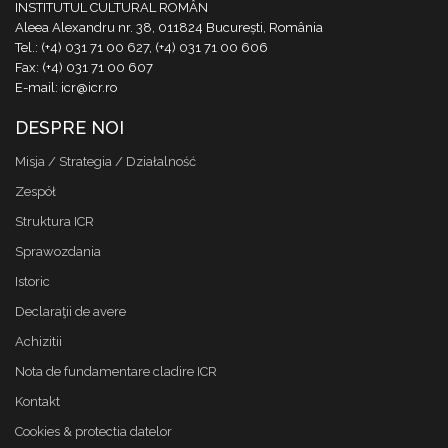
INSTITUTUL CULTURAL ROMÂN
Aleea Alexandru nr. 38, 011824 București, România
Tel.: (+4) 031 71 00 627, (+4) 031 71 00 606
Fax: (+4) 031 71 00 607
E-mail: icr@icr.ro
DESPRE NOI
Misja / Strategia / Działalność
Zespół
Struktura ICR
Sprawozdania
Istoric
Declaraţii de avere
Achizitii
Nota de fundamentare cladire ICR
Kontakt
Cookies & protectia datelor