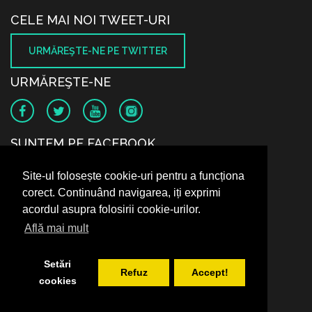
CELE MAI NOI TWEET-URI
URMĂREŞTE-NE PE TWITTER
URMĂREŞTE-NE
SUNTEM PE FACEBOOK
Site-ul folosește cookie-uri pentru a funcționa
corect. Continuând navigarea, iți exprimi
acordul asupra folosirii cookie-urilor.
Află mai mult
Setări
Refuz
Accept!
cookies