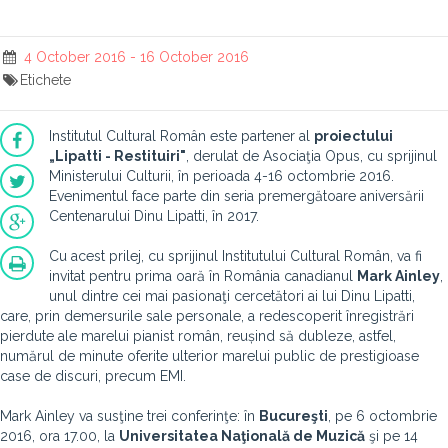
4 October 2016 - 16 October 2016
Etichete
Institutul Cultural Român este partener al
proiectului
„Lipatti - Restituiri"
, derulat de Asociaţia Opus, cu sprijinul
Ministerului Culturii, în perioada 4-16 octombrie 2016.
Evenimentul face parte din seria premergătoare aniversării
Centenarului Dinu Lipatti, în 2017.
Cu acest prilej, cu sprijinul Institutului Cultural Român, va fi
invitat pentru prima oară în România canadianul
Mark Ainley
,
unul dintre cei mai pasionaţi cercetători ai lui Dinu Lipatti,
care, prin demersurile sale personale, a redescoperit înregistrări
pierdute ale marelui pianist român, reușind să dubleze, astfel,
numărul de minute oferite ulterior marelui public de prestigioase
case de discuri, precum EMI.
Mark Ainley va susţine trei conferinţe: în
Bucureşti
, pe 6 octombrie
2016, ora 17.00, la
Universitatea Naţională de Muzică
şi pe 14