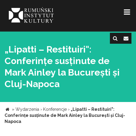
„Lipatti – Restituiri":
Conferințe susținute de
Mark Ainley la București și
Cluj-Napoca
»
Wydarzenia
›
Konferencje
›
„Lipatti – Restituiri":
Conferințe susținute de Mark Ainley la București și Cluj-
Napoca