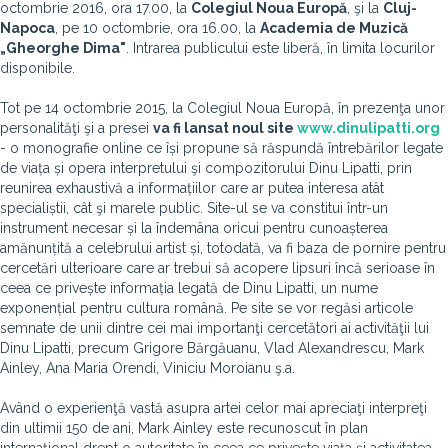
octombrie 2016, ora 17.00, la
Colegiul Noua Europă
, şi la
Cluj-
Napoca
, pe 10 octombrie, ora 16.00, la
Academia de Muzică
„Gheorghe Dima"
. Intrarea publicului este liberă, în limita locurilor
disponibile.
Tot pe 14 octombrie 2015, la Colegiul Noua Europă, în prezenţa unor
personalităţi şi a presei
va fi lansat noul site
www.dinulipatti.org
- o monografie online ce își propune să răspundă întrebărilor legate
de viața și opera interpretului şi compozitorului Dinu Lipatti, prin
reunirea exhaustivă a informațiilor care ar putea interesa atât
specialiștii, cât şi marele public. Site-ul se va constitui într-un
instrument necesar și la îndemâna oricui pentru cunoașterea
amănunțită a celebrului artist și, totodată, va fi baza de pornire pentru
cercetări ulterioare care ar trebui să acopere lipsuri încă serioase în
ceea ce privește informația legată de Dinu Lipatti, un nume
exponențial pentru cultura română. Pe site se vor regăsi articole
semnate de unii dintre cei mai importanţi cercetători ai activităţii lui
Dinu Lipatti, precum Grigore Bărgăuanu, Vlad Alexandrescu, Mark
Ainley, Ana Maria Orendi, Viniciu Moroianu ş.a.
Având o experienţă vastă asupra artei celor mai apreciaţi interpreţi
din ultimii 150 de ani, Mark Ainley este recunoscut în plan