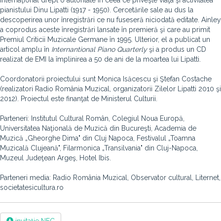
internaţional drept o autoritate în ceea ce priveşte viaţa şi activitatea
pianistului Dinu Lipatti (1917 - 1950). Cercetările sale au dus la
descoperirea unor înregistrări ce nu fuseseră niciodată editate. Ainley
a coprodus aceste înregistrări lansate în premieră şi care au primit
Premiul Criticii Muzicale Germane în 1995. Ulterior, el a publicat un
articol amplu în
Internantional Piano Quarterly
şi a produs un CD
realizat de EMI la împlinirea a 50 de ani de la moartea lui Lipatti.
Coordonatorii proiectului sunt Monica Isăcescu şi Ştefan Costache
(realizatori Radio România Muzical, organizatorii Zilelor Lipatti 2010 şi
2012). Proiectul este finanţat de Ministerul Culturii.
Parteneri: Institutul Cultural Român, Colegiul Noua Europă,
Universitatea Naţională de Muzică din Bucureşti, Academia de
Muzică „Gheorghe Dima" din Cluj Napoca, Festivalul „Toamna
Muzicală Clujeană", Filarmonica „Transilvania" din Cluj-Napoca,
Muzeul Judeţean Argeş, Hotel Ibis.
Parteneri media: Radio România Muzical, Observator cultural, Liternet,
societatesicultura.ro