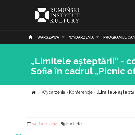
WARSZAWA
WYDARZENIA
PROGRAMUL CAN
„Limitele așteptării" - 
Sofia în cadrul „Picnic 
»
Wydarzenia
›
Konferencje
›
„Limitele așteptăr
14 June 2014
Etichete