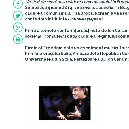
Un sfert de secol de la căderea comunismului în Europ
Sâmbătă, 14 iunie 2014, va avea loc la Sofia, în B
căderea comunismului în Europa. România va fi rep
conferința intitulată
Limitele așteptării
.
Printre temele conferinței susținute de Ion Carami
societății românești după căderea regimului comunis
Picnic of Freedom este un eveniment multicultural
Primăria orașului Sofia, Ambasadele Republicii Ceh
Universitatea din Sofia. Participarea lui Ion Caram