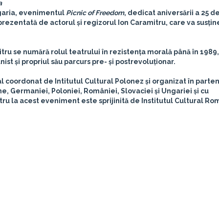
a
ulgaria, evenimentul
Picnic of Freedom
, dedicat aniversării a 25 d
rezentată de actorul și regizorul
Ion Caramitru
, care va susțin
tru se numără rolul teatrului în rezistența morală până în 1989,
t și propriul său parcurs pre- și postrevoluționar.
 coordonat de Intitutul Cultural Polonez și organizat în parten
e, Germaniei, Poloniei, României, Slovaciei și Ungariei și cu
itru la acest eveniment este sprijinită de Institutul Cultural Ro