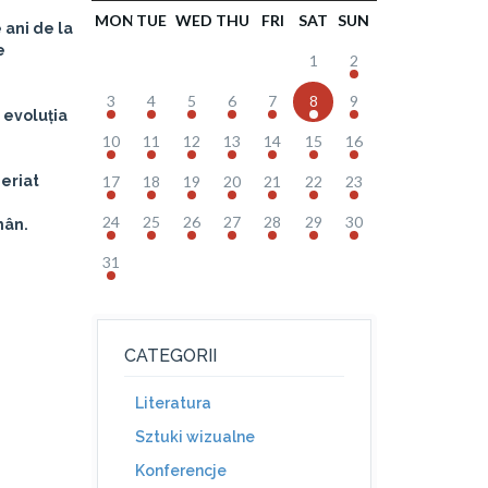
MON
TUE
WED
THU
FRI
SAT
SUN
e ani de la
e
1
2
3
4
5
6
7
8
9
 evoluția
10
11
12
13
14
15
16
eriat
17
18
19
20
21
22
23
24
25
26
27
28
29
30
mân.
31
CATEGORII
Literatura
Sztuki wizualne
Konferencje