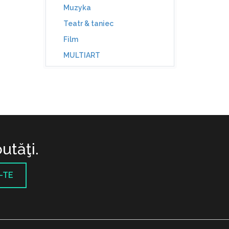
Muzyka
Teatr & taniec
Film
MULTIART
utăţi.
-TE