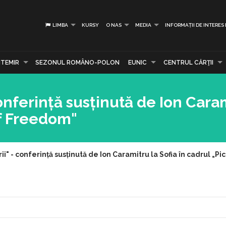
LIMBA
KURSY
O NAS
MEDIA
INFORMAȚII DE INTERES
TEMIR
SEZONUL ROMÂNO-POLON
EUNIC
CENTRUL CĂRŢII
conferință susținută de Ion Cara
of Freedom"
ii" - conferință susținută de Ion Caramitru la Sofia în cadrul „P