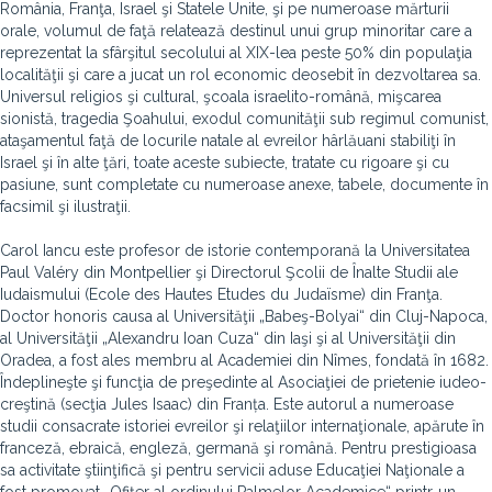
România, Franţa, Israel şi Statele Unite, şi pe numeroase mărturii
orale, volumul de faţă relatează destinul unui grup minoritar care a
reprezentat la sfârşitul secolului al XIX-lea peste 50% din populaţia
localităţii şi care a jucat un rol economic deosebit în dezvoltarea sa.
Universul religios şi cultural, şcoala israelito-română, mişcarea
sionistă, tragedia Şoahului, exodul comunităţii sub regimul comunist,
ataşamentul faţă de locurile natale al evreilor hârlăuani stabiliţi în
Israel şi în alte ţări, toate aceste subiecte, tratate cu rigoare şi cu
pasiune, sunt completate cu numeroase anexe, tabele, documente în
facsimil şi ilustraţii.
Carol Iancu este profesor de istorie contemporană la Universitatea
Paul Valéry din Montpellier şi Directorul Şcolii de Înalte Studii ale
Iudaismului (Ecole des Hautes Etudes du Judaïsme) din Franţa.
Doctor honoris causa al Universităţii „Babeş-Bolyai“ din Cluj-Napoca,
al Universităţii „Alexandru Ioan Cuza“ din Iaşi şi al Universităţii din
Oradea, a fost ales membru al Academiei din Nîmes, fondată în 1682.
Îndeplineşte şi funcţia de preşedinte al Asociaţiei de prietenie iudeo-
creştină (secţia Jules Isaac) din Franța. Este autorul a numeroase
studii consacrate istoriei evreilor şi relaţiilor internaţionale, apărute în
franceză, ebraică, engleză, germană şi română. Pentru prestigioasa
sa activitate ştiinţifică şi pentru servicii aduse Educaţiei Naţionale a