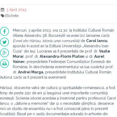
3 April 2013
Etichete
Miercuri, 3 aprilie 2013, ora 11.30, la Institutul Cultural Român
(Aleea Alexandru 38, București) va avea loc lansarea cărții
Evreii din Hârlau. Istoria unei comunităţi
de
Carol Iancu
,
apărută în acest an la Editura Universităţii „Alexandru Ioan
Cuza“ din Iași. Lucrarea va fi prezentată de prof. dr.
Vasile
Morar
, prof. dr.
Alexandru-Florin Platon
și dr.
Aurel
Vainer
, președintele Federației Comunităților Evreiești din
România. În deschiderea evenimentului va lua cuvântul prof.
dr.
Andrei Marga
, președintele Institutului Cultural Român.
Autorul cărții va fi prezent la eveniment.
Hârlăul, străveche vatră de cultură şi spiritualitate românească, a fost
timp de peste 250 de ani şi leagănul unei importante comunităţi
evreieşti. Scrierea istoriei acesteia a însemnat pentru profesorul Carol
Iancu, o „datorie a memoriei“ dar şi o necesitate ştiinţifică, deoarece
nici un studiu de ansamblu nu i-a fost consacrat până în prezent
localității. Bazat pe o vastă documentaţie adunată în arhivele din