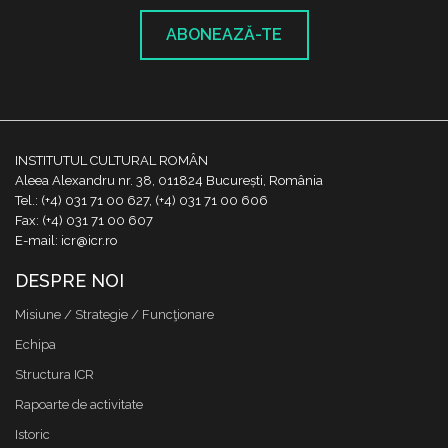
ABONEAZĂ-TE
INSTITUTUL CULTURAL ROMÂN
Aleea Alexandru nr. 38, 011824 București, România
Tel.: (+4) 031 71 00 627, (+4) 031 71 00 606
Fax: (+4) 031 71 00 607
E-mail: icr@icr.ro
DESPRE NOI
Misiune / Strategie / Funcţionare
Echipa
Structura ICR
Rapoarte de activitate
Istoric