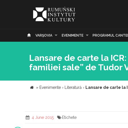
VARŞOVIA
EVENIMENTE
PROGRAMUL CANTE
Lansare de carte la ICR: 
familiei sale” de Tudor 
»
Evenimente
›
Literatură
›
Lansare de carte la I
4 June 2015
Etichete