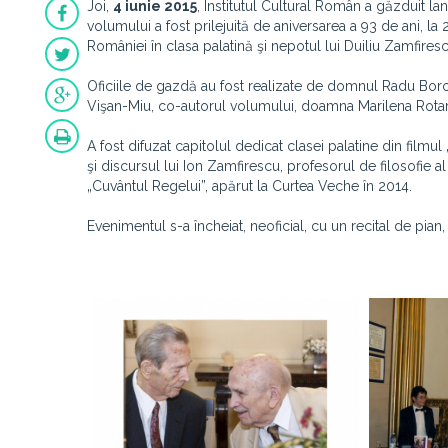
Joi,
4 iunie 2015
, Institutul Cultural Român a găzduit lan
volumului a fost prilejuită de aniversarea a 93 de ani, la
României în clasa palatină şi nepotul lui Duiliu Zamfiresc
Oficiile de gazdă au fost realizate de domnul Radu Boro
Vişan-Miu, co-autorul volumului, doamna Marilena Rot
A fost difuzat capitolul dedicat clasei palatine din film
şi discursul lui Ion Zamfirescu, profesorul de filosofie al
„Cuvântul Regelui”, apărut la Curtea Veche în 2014.
Evenimentul s-a încheiat, neoficial, cu un recital de pia