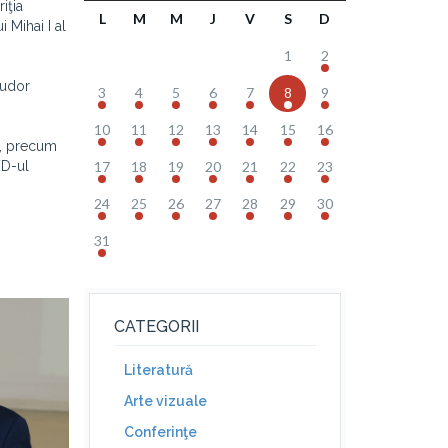
iţia
L
M
M
J
V
S
D
 Mihai I al
1
2
Tudor
3
4
5
6
7
8
9
10
11
12
13
14
15
16
06, precum
VD-ul
17
18
19
20
21
22
23
24
25
26
27
28
29
30
31
CATEGORII
Literatură
Arte vizuale
Conferinţe