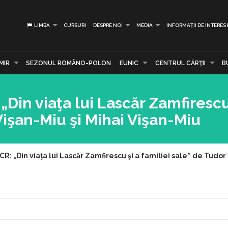
LIMBA
CURSURI
DESPRE NOI
MEDIA
INFORMAȚII DE INTERES
MIR
SEZONUL ROMÂNO-POLON
EUNIC
CENTRUL CĂRŢII
B
„Din viaţa lui Lascăr Zamfirescu
Vişan-Miu şi Mihai Vişan-Miu
CR: „Din viaţa lui Lascăr Zamfirescu şi a familiei sale” de Tudor