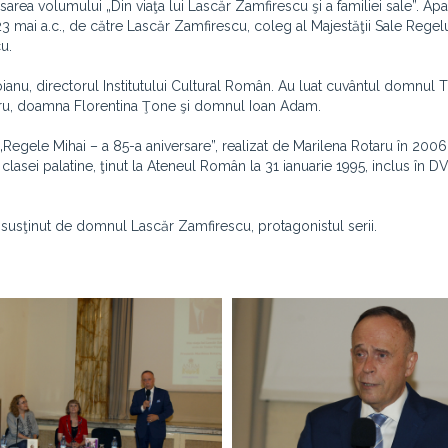
sarea volumului „Din viaţa lui Lascăr Zamfirescu şi a familiei sale”. Apar
 23 mai a.c., de către Lascăr Zamfirescu, coleg al Majestăţii Sale Regelui
u.
ianu, directorul Institutului Cultural Român. Au luat cuvântul domnul 
aru, doamna Florentina Ţone şi domnul Ioan Adam.
ul „Regele Mihai – a 85-a aniversare”, realizat de Marilena Rotaru în 20
 clasei palatine, ţinut la Ateneul Român la 31 ianuarie 1995, inclus în D
n, susţinut de domnul Lascăr Zamfirescu, protagonistul serii.