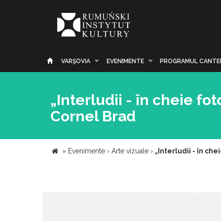
VARŞOVIA
EVENIMENTE
PROGRAMUL CANTE
„Interludii - în cheie fo
Cornel Brad
»
Evenimente
›
Arte vizuale
›
„Interludii - în ch