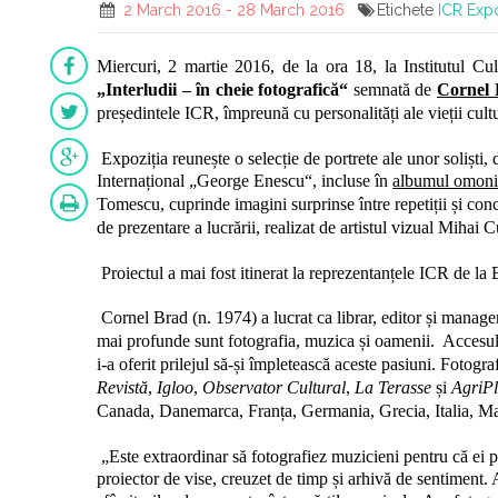
2 March 2016 - 28 March 2016
Etichete
ICR Expo
Miercuri, 2 martie 2016, de la ora 18, la Institutul C
„Interludii – în cheie fotografică“
semnată de
Cornel
președintele ICR,
împreună cu personalități ale vieții cultur
Expoziția reunește o selecție de portrete ale unor soliști, d
Internațional „George Enescu“, incluse în
albumul omon
Tomescu, cuprinde imagini surprinse î
ntre repetiții și con
de prezentare a lucrării, realizat de artistul vizual Mih
Proiectul a mai fost itinerat la reprezentanțele
ICR de la B
Cornel Brad
(n. 1974)
a lucrat ca librar, editor și manage
mai profunde sunt fotografia, muzica și oamenii.
Accesul
i-a oferit prilejul să-și împletească aceste pasiuni. Fotograf
Revistă
,
Igloo
,
Observator Cultural
,
La Terasse
și
AgriPl
Canada, Danemarca, Franța, Germania, Grecia, Italia, M
„Este extraordinar să fotografiez muzicieni pentru că ei p
proiector de vise, creuzet de timp și arhivă de sentiment. Am