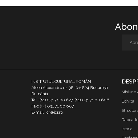
Abone
DESP
INSTITUTUL CULTURAL ROMÂN
Aleea Alexandru nr. 38, 011824 București,
Misiune 
România
Tel.: (+4) 031 71 00 627, (+4) 031 71 00 606
Echipa
Fax: (+4) 031 71 00 607
Structur
E-mail: icr@icr.ro
Rapoarte 
Istoric