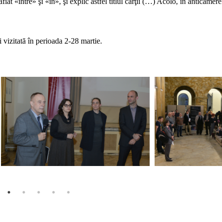
fiat «între» şi «în», şi explic astfel titlul cărţii (…) Acolo, în anticamere
i vizitată în perioada 2-28 martie.