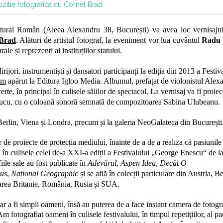
zitie fotografica cu Cornel Brad
ultural Român (Aleea Alexandru 38, București) va avea loc vernisajul
 Brad
. Alături de artistul fotograf, la eveniment vor lua cuvântul
Radu 
ale și reprezenți ai instituțiilor statului.
irijori, instrumentiști și dansatori participanți la ediția din 2013 a Festiv
im
apărut la Editura Igloo Media. Albumul, prefațat de violonistul Alex
certe, în principal în culisele sălilor de spectacol. La vernisaj va fi
proiec
ai Cucu, cu o coloană sonoră semnată de compozitoarea Sabina Ulubeanu.
erlin, Viena și Londra, precum și la galeria NeoGalateca din București
r de proiecte de protecția mediului, înainte de a de a realiza că pasiunile
 în culisele celei de-a XXI-a ediții a Festivalului „George Enescu“ de l
iile sale au fost publicate în
Adevărul
,
Aspen Idea
,
Decât O
us
,
National Geographic
și se află în colecții particulare din Austria, Be
area Britanie, România, Rusia și SUA.
ar a fi simpli oameni, însă au puterea de a face instant camera de fotogra
 fotografiat oameni în culisele festivalului, în timpul repetiţiilor, al pa