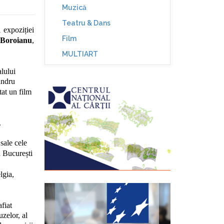
Muzică
Teatru & Dans
 expoziției
Film
Boroianu
,
MULTIART
alului
andru
tat un film
.
 sale cele
a București
lgia,
fiat
uzelor, al