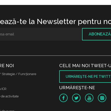
ază-te la Newsletter pentru no
ABONEAZĂ
RE NOI
CELE MAI NOI TWEET-U
/ Strategie / Funcţionare
URMĂREŞTE-NE PE TWITT
URMĂREŞTE-NE
a ICR
de activitate