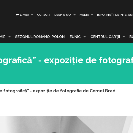
LIMBA
CURSURI
DESPRE NOI
MEDIA
INFORMAȚII DE INTERES
MIR
SEZONUL ROMÂNO-POLON
EUNIC
CENTRUL CĂRŢII
B
tografică” - expoziție de fotogra
eie fotografică” - expoziție de fotografie de Cornel Brad