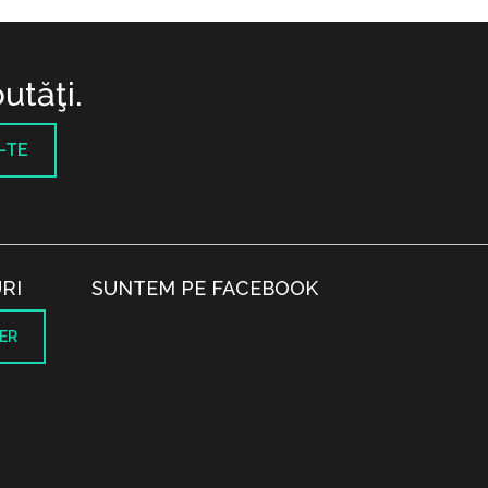
utăţi.
-TE
RI
SUNTEM PE FACEBOOK
ER