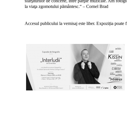
sfârşiturilor de concerte, între părţile muzicale. Am fotogra
la viaţa zgomotului pământesc.“ – Cornel Brad
Accesul publicului la vernisaj este liber. Expoziția poate f