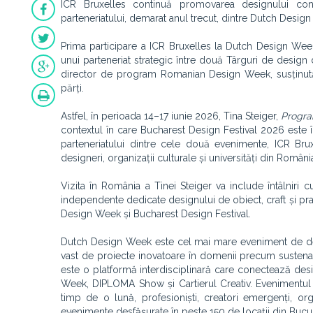
ICR Bruxelles continuă promovarea designului con
parteneriatului, demarat anul trecut, dintre Dutch Desig
Prima participare a ICR Bruxelles la Dutch Design Wee
unui parteneriat strategic între două Târguri de design d
director de program Romanian Design Week, susținută 
părți.
Astfel, în perioada 14–17 iunie 2026, Tina Steiger,
Progr
contextul în care Bucharest Design Festival 2026 este î
parteneriatului dintre cele două evenimente, ICR Brux
designeri, organizații culturale și universități din Români
Vizita în România a Tinei Steiger va include întâlniri cu 
independente dedicate designului de obiect, craft și prac
Design Week și Bucharest Design Festival.
Dutch Design Week este cel mai mare eveniment de desi
vast de proiecte inovatoare în domenii precum sustenabi
este o platformă interdisciplinară care conectează des
Week, DIPLOMA Show și Cartierul Creativ. Evenimentul 
timp de o lună, profesioniști, creatori emergenți, or
evenimente desfășurate în peste 150 de locații din Bucur