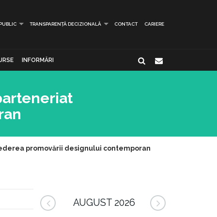
 PUBLIC
TRANSPARENȚĂ DECIZIONALĂ
CONTACT
CARIERE
URSE
INFORMĂRI
parteneriat
ran
n vederea promovării designului contemporan
AUGUST 2026