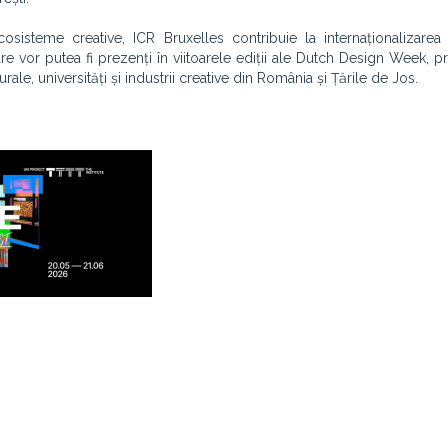
osisteme creative, ICR Bruxelles contribuie la internaționalizarea
re vor putea fi prezenți în viitoarele ediții ale Dutch Design Week, p
rale, universități și industrii creative din România și Țările de Jos.