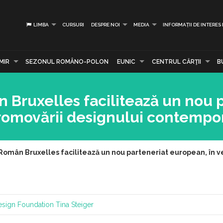
LIMBA
CURSURI
DESPRE NOI
MEDIA
INFORMAȚII DE INTERES
MIR
SEZONUL ROMÂNO-POLON
EUNIC
CENTRUL CĂRŢII
B
n Bruxelles facilitează un nou 
romovării designului contempo
l Român Bruxelles facilitează un nou parteneriat european, î
esign Foundation
Tina Steiger