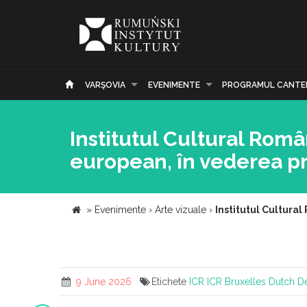
VARŞOVIA
EVENIMENTE
PROGRAMUL CANTE
Institutul Cultural Româ
european, în vederea p
»
Evenimente
›
Arte vizuale
›
Institutul Cultura
9 June 2026
Etichete
ICR
ICR Bruxelles
Dutch D