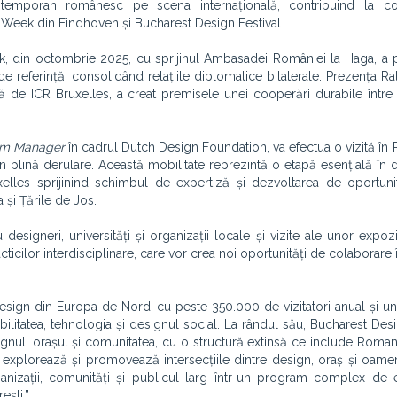
temporan românesc pe scena internațională, contribuind la co
n Week din Eindhoven și Bucharest Design Festival.
k, din octombrie 2025, cu sprijinul Ambasadei României la Haga, a
e referință, consolidând relațiile diplomatice bilaterale. Prezența Ral
de ICR Bruxelles, a creat premisele unei cooperări durabile între
am Manager
în cadrul Dutch Design Foundation, va efectua o vizită în 
n plină derulare. Această mobilitate reprezintă o etapă esențială în 
elles sprijinind schimbul de expertiză și dezvoltarea de oportuni
a și Țările de Jos.
designeri, universități și organizații locale și vizite ale unor expoziț
ticilor interdisciplinare, care vor crea noi oportunități de colaborare 
gn din Europa de Nord, cu peste 350.000 de vizitatori anual și un
litatea, tehnologia și designul social. La rândul său, Bucharest Desi
ignul, orașul și comunitatea, cu o structură extinsă ce include Roma
explorează și promovează intersecțiile dintre design, oraș și oamen
ganizații, comunități și publicul larg într-un program complex de e
ești.”