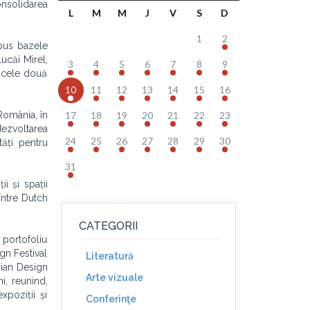
nsolidarea
L
M
M
J
V
S
D
1
2
 pus bazele
ucăi Mirel,
3
4
5
6
7
8
9
 cele două
10
11
12
13
14
15
16
România, în
17
18
19
20
21
22
23
dezvoltarea
24
25
26
27
28
29
30
tăți pentru
31
ii și spații
între Dutch
CATEGORII
 portofoliu
gn Festival
Literatură
nian Design
Arte vizuale
i, reunind,
xpoziții și
Conferinţe