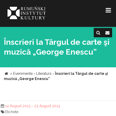
Înscrieri la Târgul de carte şi
muzică „George Enescu”
»
Evenimente
›
Literatură
›
Înscrieri la Târgul de carte şi
muzică „George Enescu”
14 August 2013 - 23 August 2013
Etichete