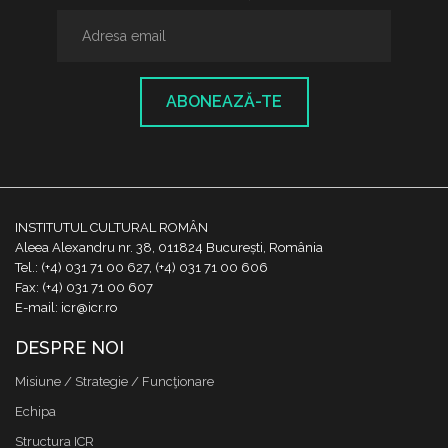
ABONEAZĂ-TE
INSTITUTUL CULTURAL ROMÂN
Aleea Alexandru nr. 38, 011824 București, România
Tel.: (+4) 031 71 00 627, (+4) 031 71 00 606
Fax: (+4) 031 71 00 607
E-mail: icr@icr.ro
DESPRE NOI
Misiune / Strategie / Funcţionare
Echipa
Structura ICR