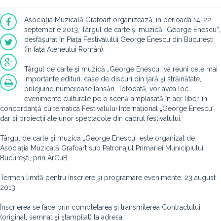
Asociaţia Muzicală Grafoart organizează, în perioada 14-22
septembrie 2013, Târgul de carte şi muzică „George Enescu”,
desfășurat în Piaţa Festivalului George Enescu din Bucureşti
(în fața Ateneului Român).
Târgul de carte şi muzică „George Enescu” va reuni cele mai
importante edituri, case de discuri din ţară şi străinătate,
prilejuind numeroase lansări. Totodată, vor avea loc
evenimente culturale pe o scenă amplasată în aer liber, în
concordanţă cu tematica Festivalului Internaţional „George Enescu“,
dar și proiecții ale unor spectacole din cadrul festivalului.
Târgul de carte şi muzică „George Enescu” este organizat de
Asociaţia Muzicală Grafoart sub Patronajul Primăriei Municipiului
Bucureşti, prin ArCuB.
Termen limită pentru înscriere şi programare evenimente: 23 august
2013
Înscrierea se face prin completarea şi transmiterea Contractului
(original, semnat şi ştampilat) la adresa: