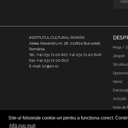
DESP
INSTITUTUL CULTURAL ROMÂN
Aleea Alexandru nr. 38, 011824 București,
Misja / S
România
Tel.: (+4) 031 71 00 627, (+4) 031 71 00 606
Zespół
Fax: (+4) 031 71 00 607
Struktur
E-mail: icr@icr.ro
Sprawoz
Istoric
Declaraţi
Achizitii
Nota de 
Kontakt
Site-ul folosește cookie-uri pentru a funcționa corect. Contin
Cookies &
Află mai mult