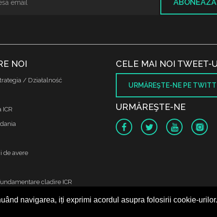
ABONEAZĂ
RE NOI
CELE MAI NOI TWEET-U
trategia / Działalność
URMĂREŞTE-NE PE TWITT
URMĂREŞTE-NE
a ICR
dania
i de avere
fundamentare cladire ICR
uând navigarea, iți exprimi acordul asupra folosirii cookie-urilor
 protectia datelor