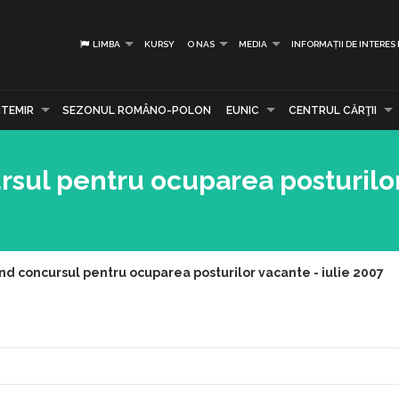
LIMBA
KURSY
O NAS
MEDIA
INFORMAȚII DE INTERES
TEMIR
SEZONUL ROMÂNO-POLON
EUNIC
CENTRUL CĂRŢII
ursul pentru ocuparea posturilo
ind concursul pentru ocuparea posturilor vacante - iulie 2007