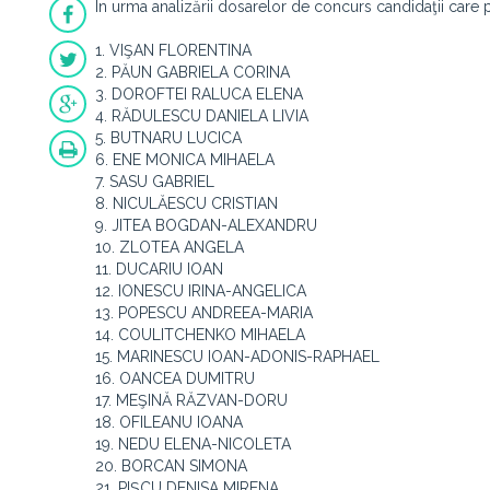
În urma analizării dosarelor de concurs candidaţii care 
1. VIŞAN FLORENTINA
2. PĂUN GABRIELA CORINA
3. DOROFTEI RALUCA ELENA
4. RĂDULESCU DANIELA LIVIA
5. BUTNARU LUCICA
6. ENE MONICA MIHAELA
7. SASU GABRIEL
8. NICULĂESCU CRISTIAN
9. JITEA BOGDAN-ALEXANDRU
10. ZLOTEA ANGELA
11. DUCARIU IOAN
12. IONESCU IRINA-ANGELICA
13. POPESCU ANDREEA-MARIA
14. COULITCHENKO MIHAELA
15. MARINESCU IOAN-ADONIS-RAPHAEL
16. OANCEA DUMITRU
17. MEŞINĂ RĂZVAN-DORU
18. OFILEANU IOANA
19. NEDU ELENA-NICOLETA
20. BORCAN SIMONA
21. PIŞCU DENISA MIRENA