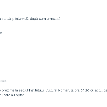
 scrisă şi interviul), după cum urmează:
te
tocol
prezinte la sediul Institutului Cultural Român, la ora 09:30 cu actul de
ru care au optat).