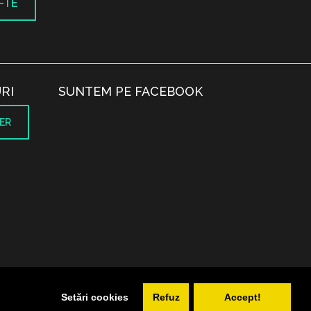
-TE
RI
SUNTEM PE FACEBOOK
ER
.
Setări cookies
Refuz
Accept!