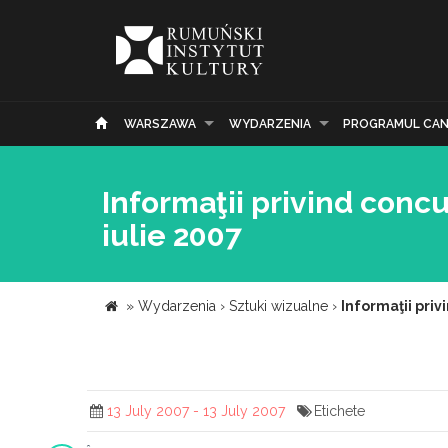
WARSZAWA
WYDARZENIA
PROGRAMUL CAN
Informaţii privind conc
iulie 2007
»
Wydarzenia
›
Sztuki wizualne
›
Informaţii priv
13 July 2007 - 13 July 2007
Etichete