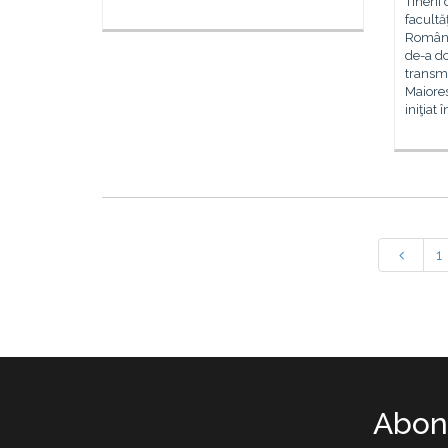
Tinerii 
facultă
România
de-a do
transmi
Maiores
iniţiat
1
Abone