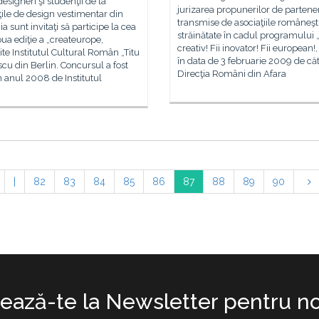
designeri şi studenţii de la
jurizarea propunerilor de partener
ţile de design vestimentar din
transmise de asociaţiile româneşt
 sunt invitaţi să participe la cea
străinătate în cadul programului „
ua ediţie a „createurope,
creativ! Fii inovator! Fii european!,
te Institutul Cultural Român „Titu
în data de 3 februarie 2009 de că
cu din Berlin. Concursul a fost
Direcţia Români din Afara
 în anul 2008 de Institutul
|
82
83
84
85
86
87
88
89
90
ază-te la Newsletter pentru no