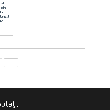
iat
i din
Fii
 lansat
tre
utăţi.