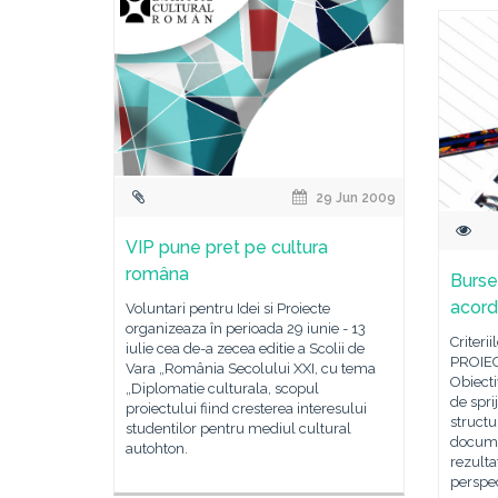
29 Jun 2009
VIP pune pret pe cultura
româna
Burse 
acord
Voluntari pentru Idei si Proiecte
organizeaza în perioada 29 iunie - 13
Criterii
iulie cea de-a zecea editie a Scolii de
PROIEC
Vara „România Secolului XXI, cu tema
Obiecti
„Diplomatie culturala, scopul
de spri
proiectului fiind cresterea interesului
structu
studentilor pentru mediul cultural
docume
autohton.
rezulta
perspe