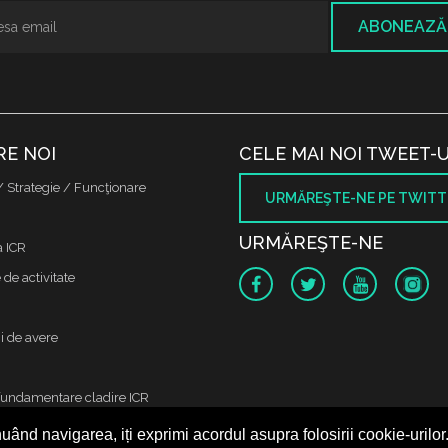
ABONEAZĂ
RE NOI
CELE MAI NOI TWEET-U
/ Strategie / Funcţionare
URMĂREŞTE-NE PE TWITT
URMĂREŞTE-NE
a ICR
de activitate
i de avere
fundamentare cladire ICR
uând navigarea, iți exprimi acordul asupra folosirii cookie-urilor