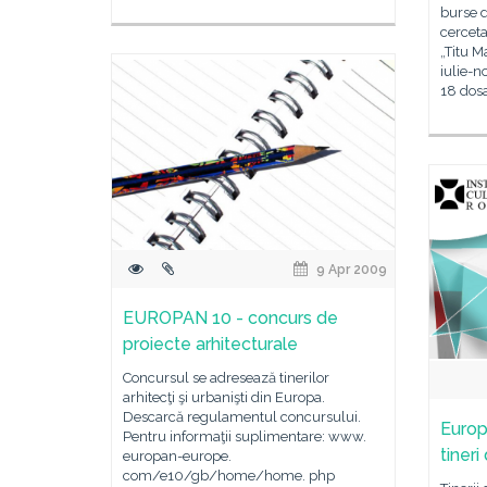
burse d
cerceta
„Titu M
iulie-n
18 dos
9 Apr 2009
EUROPAN 10 - concurs de
proiecte arhitecturale
Concursul se adresează tinerilor
arhitecţi şi urbanişti din Europa.
Descarcă regulamentul concursului.
Europ
Pentru informaţii suplimentare: www.
tineri
europan-europe.
com/e10/gb/home/home. php