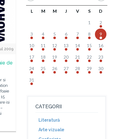
L
M
M
J
V
S
D
1
2
3
4
5
6
7
8
9
10
11
12
13
14
15
16
ul 2009
17
18
19
20
21
22
23
aie de
24
25
26
27
28
29
30
31
r si
ation
foaie
 15
re isi
CATEGORII
 –
i
Literatură
Arte vizuale