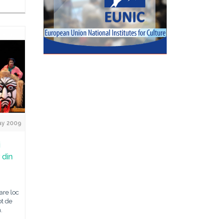
ay 2009
i
 din
are loc
ot de
.