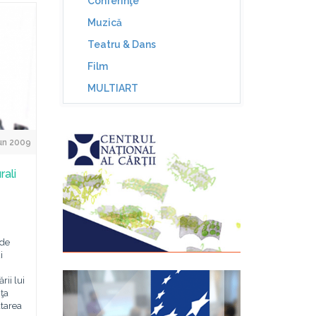
Conferinţe
Muzică
Teatru & Dans
Film
MULTIART
un 2009
rali
 de
i
rii lui
nţa
atarea