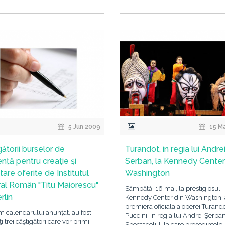
5 Jun 2009
15 M
ătorii burselor de
Turandot, in regia lui Andre
enţă pentru creaţie şi
Serban, la Kennedy Center
are oferite de Institutul
Washington
ral Român "Titu Maiorescu"
Sâmbătă, 16 mai, la prestigiosul
rlin
Kennedy Center din Washington, 
premiera oficiala a operei Turand
 calendarului anunţat, au fost
Puccini, in regia lui Andrei Şerban
ţi trei câştigători care vor primi
Spectacolul, la care preşedintele