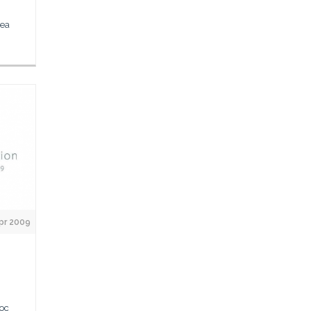
rea
pr 2009
loc