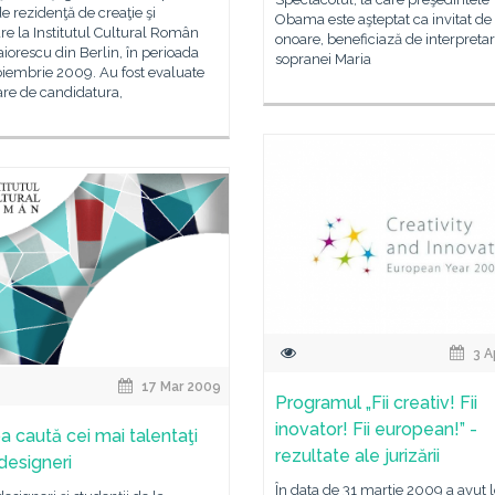
e rezidenţă de creaţie şi
Obama este aşteptat ca invitat de
re la Institutul Cultural Român
onoare, beneficiază de interpreta
aiorescu din Berlin, în perioada
sopranei Maria
oiembrie 2009. Au fost evaluate
are de candidatura,
3 A
17 Mar 2009
Programul „Fii creativ! Fii
inovator! Fii european!” -
a caută cei mai talentaţi
rezultate ale jurizării
 designeri
În data de 31 martie 2009 a avut 