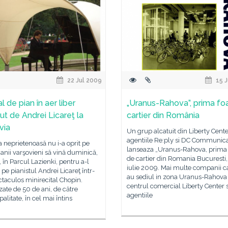
22 Jul 2009
15 J
l de pian în aer liber
„Uranus-Rahova”, prima fo
ut de Andrei Licareţ la
cartier din România
via
Un grup alcatuit din Liberty Cente
agentiile Re:ply si DC Communic
neprietenoasă nu i-a oprit pe
lanseaza „Uranus-Rahova, prima 
nii varşovieni să vină duminică,
de cartier din Romania Bucuresti,
e, în Parcul Lazienki, pentru a-l
iulie 2009. Mai multe companii ca
 pe pianistul Andrei Licareţ într-
au sediul in zona Uranus-Rahova
taculos minirecital Chopin.
centrul comercial Liberty Center s
ate de 50 de ani, de către
agentiile
alitate, în cel mai întins