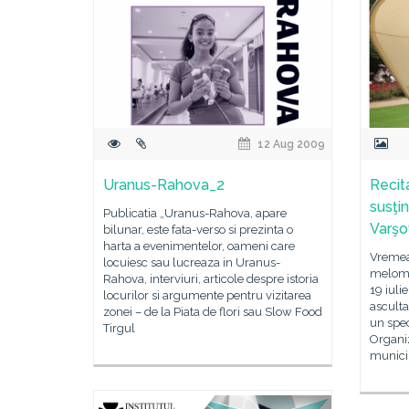
12 Aug 2009
Uranus-Rahova_2
Recita
susţin
Publicatia „Uranus-Rahova, apare
Varşo
bilunar, este fata-verso si prezinta o
harta a evenimentelor, oameni care
Vremea 
locuiesc sau lucreaza in Uranus-
meloma
Rahova, interviuri, articole despre istoria
19 iuli
locurilor si argumente pentru vizitarea
asculta
zonei – de la Piata de flori sau Slow Food
un spec
Tirgul
Organiz
municip