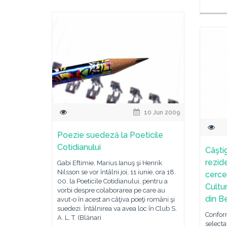
10 Jun 2009
Poezie suedeză la Poeticile
Cotidianului
Câştig
rezid
Gabi Eftimie, Marius Ianuş şi Henrik
Nilsson se vor întâlni joi, 11 iunie, ora 18.
cercet
00, la Poeticile Cotidianului, pentru a
Cultu
vorbi despre colaborarea pe care au
din Be
avut-o în acest an câţiva poeţi români şi
suedezi. Întâlnirea va avea loc în Club S.
Conform
A. L. T. (Blănari
selecta