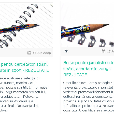
17 J
17 Jun 2009
Burse pentru jurnalişti cultu
pentru cercetători străini,
străini, acordate în 2009 -
ate în 2009 - REZULTATE
REZULTATE
le de evaluare şi selecţie: 1.
T: punctaj maxim = 80 -
Criteriile de evaluare şi selecţie: 1.
ve, noutate ştiinţifică, informaţie
relevanţa proiectului din punctul
jin - Argumentarea proiectului,
vedere al promovării fenomenulu
ra subiectului - Relevanţa
cultural românesc 2. consistenţa
ntării în România şi a
proiectului şi posibilitatea continuă
tului final - Relevanţa din
3. finalitatea proiectului 4. releva
ctiva
dosarului 5. identificarea şi explo