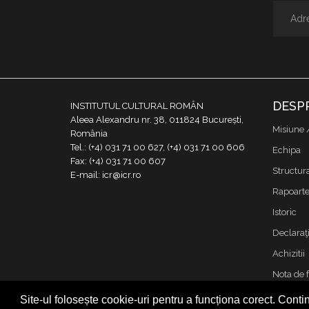
DESP
INSTITUTUL CULTURAL ROMÂN
Aleea Alexandru nr. 38, 011824 București,
Misiune 
România
Tel.: (+4) 031 71 00 627, (+4) 031 71 00 606
Echipa
Fax: (+4) 031 71 00 607
Structur
E-mail: icr@icr.ro
Rapoarte 
Istoric
Declaraţi
Achizitii
Nota de 
Contact
Site-ul folosește cookie-uri pentru a funcționa corect. Contin