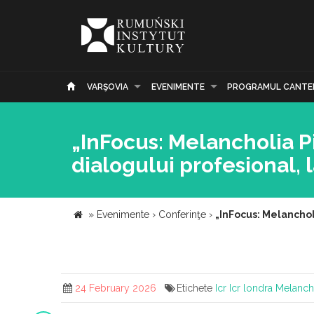
VARŞOVIA
EVENIMENTE
PROGRAMUL CANTE
„InFocus: Melancholia Pi
dialogului profesional, 
»
Evenimente
›
Conferinţe
›
„InFocus: Melanchol
24 February 2026
Etichete
Icr
Icr londra
Melancho