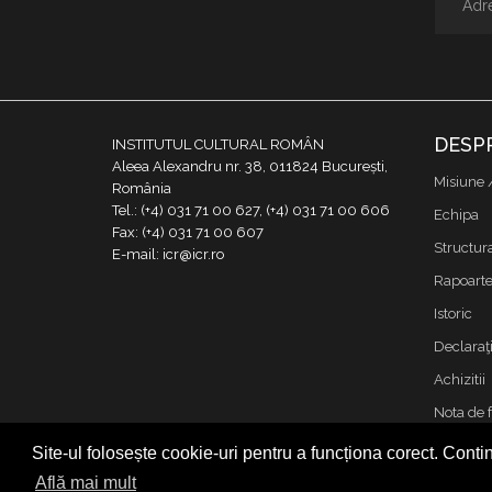
DESP
INSTITUTUL CULTURAL ROMÂN
Aleea Alexandru nr. 38, 011824 București,
Misiune 
România
Tel.: (+4) 031 71 00 627, (+4) 031 71 00 606
Echipa
Fax: (+4) 031 71 00 607
Structur
E-mail: icr@icr.ro
Rapoarte 
Istoric
Declaraţi
Achizitii
Nota de 
Contact
Site-ul folosește cookie-uri pentru a funcționa corect. Contin
Cookies &
Află mai mult