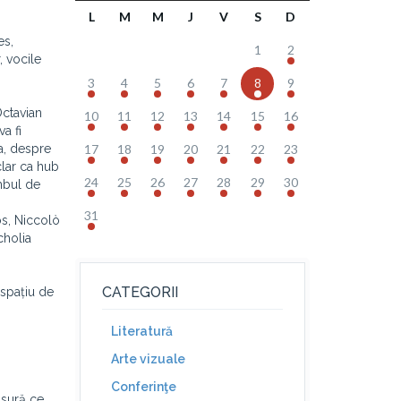
L
M
M
J
V
S
D
es,
1
2
, vocile
3
4
5
6
7
8
9
Octavian
10
11
12
13
14
15
16
va fi
a, despre
17
18
19
20
21
22
23
lar ca hub
24
25
26
27
28
29
30
mbul de
31
os, Niccolò
cholia
CATEGORII
 spațiu de
Literatură
Arte vizuale
Conferinţe
ăsură ce