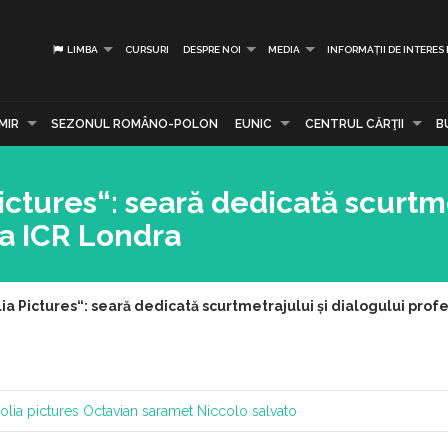
LIMBA
CURSURI
DESPRE NOI
MEDIA
INFORMAȚII DE INTERES
MIR
SEZONUL ROMÂNO-POLON
EUNIC
CENTRUL CĂRŢII
B
ctures“: seară dedicată scurtme
la ICR Londra
ia Pictures“: seară dedicată scurtmetrajului și dialogului profe
lia pictures
Octavian saramet
Niccolo salvato