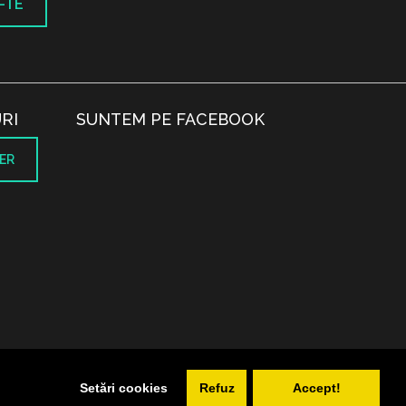
-TE
RI
SUNTEM PE FACEBOOK
ER
.
Setări cookies
Refuz
Accept!