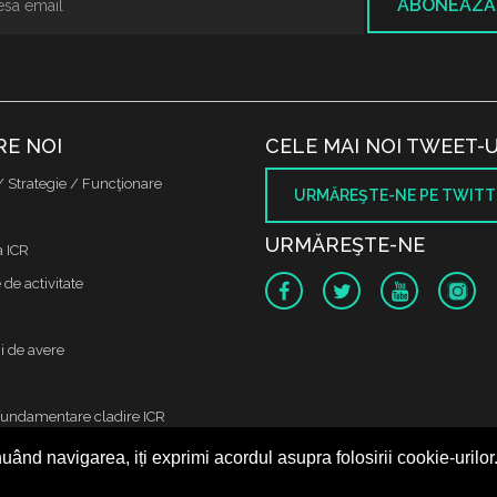
ABONEAZĂ
RE NOI
CELE MAI NOI TWEET-U
/ Strategie / Funcţionare
URMĂREŞTE-NE PE TWITT
URMĂREŞTE-NE
a ICR
de activitate
i de avere
fundamentare cladire ICR
uând navigarea, iți exprimi acordul asupra folosirii cookie-urilor
 protectia datelor