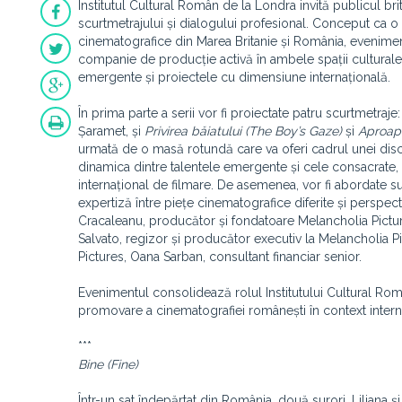
Institutul Cultural Român de la Londra invită publicul bri
scurtmetrajului și dialogului profesional. Conceput ca o p
cinematografice din Marea Britanie și România, evenimen
companie de producție activă în ambele spații culturale
emergente și proiectele cu dimensiune internațională.
În prima parte a serii vor fi proiectate patru scurtmetraje
Șaramet, și
Privirea băiatului (The Boy’s Gaze)
și
Aproape
urmată de o masă rotundă care va oferi cadrul unei disc
dinamica dintre talentele emergente și cele consacrate
internațional de filmare. De asemenea, vor fi abordate 
expertiză între piețe cinematografice diferite și perspect
Cracaleanu, producător și fondatoare Melancholia Pictur
Salvato, regizor și producător executiv la Melancholia Pi
Pictures, Oana Sarban, consultant financiar senior.
Evenimentul consolidează rolul Institutului Cultural Român
promovare a cinematografiei românești în context intern
***
Bine (Fine)
Într-un sat îndepărtat din România, două surori, Liliana ș