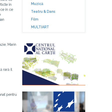
Muzică
licte în
 ce în ce
Teatru & Dans
e
Film
ian
MULTIART
azie, Marin
 rară îl
mnat pentru