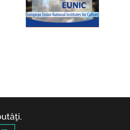
utăţi.