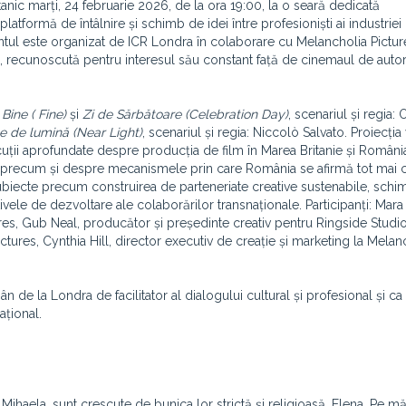
tanic marți, 24 februarie 2026, de la ora 19:00, la o seară dedicată
latformă de întâlnire și schimb de idei între profesioniști ai industriei
tul este organizat de ICR Londra în colaborare cu Melancholia Pictur
, recunoscută pentru interesul său constant față de cinemaul de autor
:
Bine ( Fine)
și
Zi de Sărbătoare (Celebration Day)
, scenariul și regia: 
 de lumină (Near Light)
, scenariul și regia: Niccolò Salvato. Proiecția 
uții aprofundate despre producția de film în Marea Britanie și Români
, precum și despre mecanismele prin care România se afirmă tot mai c
subiecte precum construirea de parteneriate creative sustenabile, schi
ivele de dezvoltare ale colaborărilor transnaționale. Participanți: Mara
es, Gub Neal, producător și președinte creativ pentru Ringside Studi
ctures, Cynthia Hill, director executiv de creație și marketing la Melan
 de la Londra de facilitator al dialogului cultural și profesional și ca
ațional.
i Mihaela, sunt crescute de bunica lor strictă și religioasă, Elena. Pe m