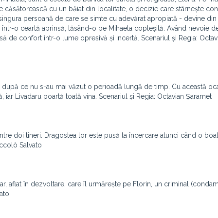
e căsătorească cu un băiat din localitate, o decizie care stârnește conf
 singura persoană de care se simte cu adevărat apropiată - devine din
 într-o ceartă aprinsă, lăsând-o pe Mihaela copleșită. Având nevoie d
să de confort într-o lume opresivă și incertă. Scenariul și Regia: Octav
ere după ce nu s-au mai văzut o perioadă lungă de timp. Cu această oc
, iar Livadaru poartă toată vina. Scenariul și Regia: Octavian Șaramet
re doi tineri. Dragostea lor este pusă la încercare atunci când o boală
iccolò Salvato
r, aflat în dezvoltare, care îl urmărește pe Florin, un criminal (conda
vato