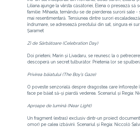
Liliana ajunge la vârsta căsătoriei, Elena o presează să s
familie. Mihaela, temându-se de pierderea surorii sale -
mai resentimentară. Tensiunea dintre surori escaladează
îndrumare, se adresează preotului din sat, singura ei sur
Șaramet
Zi de Sărbătoare (Celebration Day)
Doi prieteni, Marin și Livadaru, se reunesc la o petrec
descoperă un secret tulburător. Prietenia lor se spulberă
Privirea băiatului (The Boy’s Gaze)
O poveste senzorială despre dragostea care înflorește înt
face pe băiat să-și piardă vederea. Scenariul și Regia: N
Aproape de lumină (Near Light)
Un fragment (extras) exclusiv dintr-un proiect documenta
omor) pe calea izbăvirii. Scenariul și Regia: Niccolò Sal