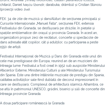
drum
), Andreea Ţimiraș (violoncel), Cătălin Ștefănescu (cobză,
chitară), Daniel Ivașcu (
bendir
, darabuka, drâmbă) și Cristian Stănoiu
(proiecţii video
live
).
FEX: 34 de zile de muzică și dansAlături de secțiunea principală și
Cursurile Internaționale „Manuel Fallaˮ, secțiunea FEX, extensia
Festivalului din Granada, se desfășoară pe străzile, în piețele și
spațiile emblematice din orașul și provincia Granada. În acest an,
organizatorii propun zeci de recitaluri, concerte și spectacole de
dans adresate atât copiilor, cât și adulților, cu participarea a peste
1550 de artiști.
Festivalul Internaţional de Muzică şi Dans din Granada este unul din
cele mai prestigioase din Europa, reunind an de an muzicieni din
întreaga lume. Festivalul a fost creat în 1952 sub auspiciile Ministerului
Afacerilor Externe, Ministerului Culturii și ale Ministerului Turismului
din Spania. Este una dintre întâlnirile muzicale de prestigiu din Spania,
calitatea activităților sale fiind dublată de decorul impresionant în
care se desfășoară: Complexul de arhitectură islamică Alhambra, ce
se află în patrimoniul UNESCO, grădini, biserici și săli de concerte din
întreaga provincie Granada.
A doua participare românească la Granada