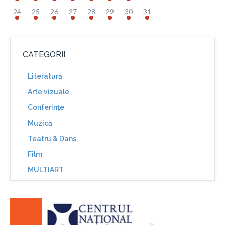
24
25
26
27
28
29
30
31
CATEGORII
Literatură
Arte vizuale
Conferinţe
Muzică
Teatru & Dans
Film
MULTIART