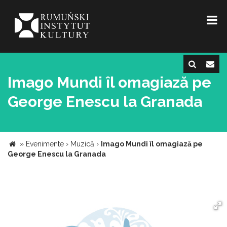
Imago Mundi îl omagiază pe
George Enescu la Granada
»
Evenimente
›
Muzică
›
Imago Mundi îl omagiază pe
George Enescu la Granada