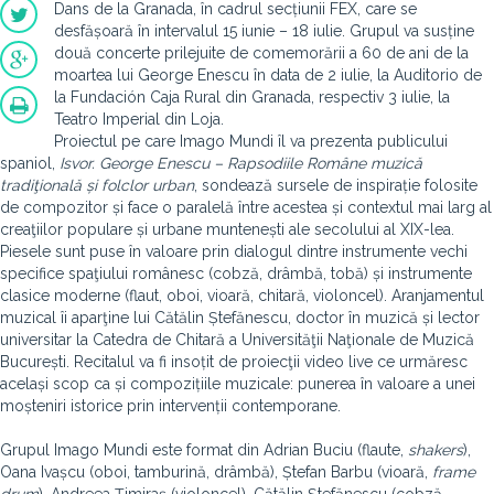
Dans de la Granada, în cadrul secțiunii FEX, care se
desfășoară în intervalul 15 iunie – 18 iulie. Grupul va susține
două concerte prilejuite de comemorării a 60 de ani de la
moartea lui George Enescu în data de 2 iulie, la Auditorio de
la Fundación Caja Rural din Granada, respectiv 3 iulie, la
Teatro Imperial din Loja.
Proiectul pe care Imago Mundi îl va prezenta publicului
spaniol,
Isvor. George Enescu – Rapsodiile Române muzică
tradiţională și folclor urban
, sondează sursele de inspirație folosite
de compozitor și face o paralelă între acestea și contextul mai larg al
creaţiilor populare și urbane muntenești ale secolului al XIX-lea.
Piesele sunt puse în valoare prin dialogul dintre instrumente vechi
specifice spaţiului românesc (cobză, drâmbă, tobă) și instrumente
clasice moderne (flaut, oboi, vioară, chitară, violoncel). Aranjamentul
muzical îi aparţine lui Cătălin Ștefănescu, doctor în muzică și lector
universitar la Catedra de Chitară a Universităţii Naţionale de Muzică
București. Recitalul va fi insoțit de proiecţii video live ce urmăresc
același scop ca și compozițiile muzicale: punerea în valoare a unei
moșteniri istorice prin intervenții contemporane.
Grupul Imago Mundi este format din Adrian Buciu (flaute,
shakers
),
Oana Ivașcu (oboi, tamburină, drâmbă), Ștefan Barbu (vioară,
frame