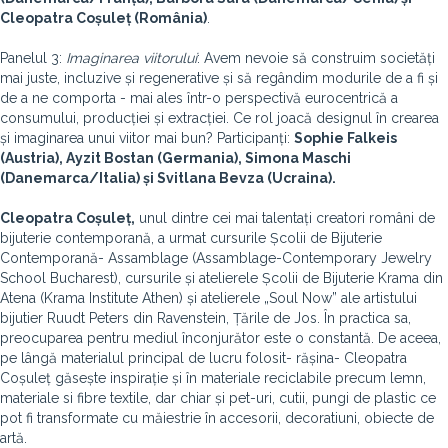
Cleopatra Coșuleț (România)
.
Panelul 3:
Imaginarea viitorului
: Avem nevoie să construim societăți
mai juste, incluzive și regenerative și să regândim modurile de a fi și
de a ne comporta - mai ales într-o perspectivă eurocentrică a
consumului, producției și extracției. Ce rol joacă designul în crearea
și imaginarea unui viitor mai bun? Participanți:
Sophie Falkeis
(Austria), Ayzit Bostan (Germania), Simona Maschi
(Danemarca/Italia) și Svitlana Bevza (Ucraina).
Cleopatra Coșuleț,
unul dintre cei mai talentați creatori români de
bijuterie contemporană, a urmat cursurile Școlii de Bijuterie
Contemporană- Assamblage (Assamblage-Contemporary Jewelry
School Bucharest), cursurile și atelierele Școlii de Bijuterie Krama din
Atena (Krama Institute Athen) și atelierele „Soul Now” ale artistului
bijutier Ruudt Peters din Ravenstein, Țările de Jos. În practica sa,
preocuparea pentru mediul înconjurător este o constantă. De aceea,
pe lângă materialul principal de lucru folosit- rășina- Cleopatra
Coșuleț găsește inspirație și în materiale reciclabile precum lemn,
materiale si fibre textile, dar chiar și pet-uri, cutii, pungi de plastic ce
pot fi transformate cu măiestrie în accesorii, decoratiuni, obiecte de
artă.