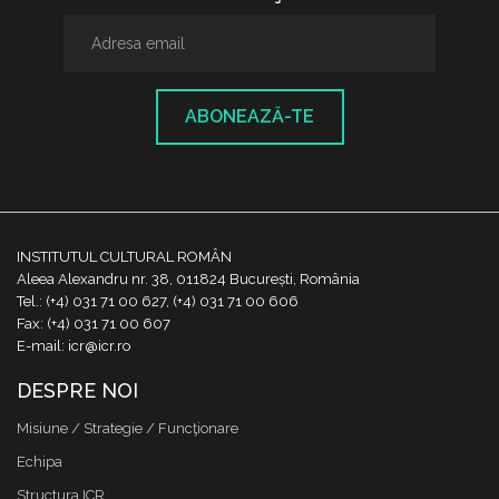
ABONEAZĂ-TE
INSTITUTUL CULTURAL ROMÂN
Aleea Alexandru nr. 38, 011824 București, România
Tel.: (+4) 031 71 00 627, (+4) 031 71 00 606
Fax: (+4) 031 71 00 607
E-mail: icr@icr.ro
DESPRE NOI
Misiune / Strategie / Funcţionare
Echipa
Structura ICR