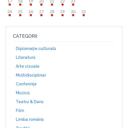
17
18
19
20
21
22
23
24
25
26
27
28
29
30
31
CATEGORII
Diplomaţie culturală
Literatură
Arte vizuale
Multidisciplinar
Conferinţe
Muzică
Teatru & Dans
Film
Limba română