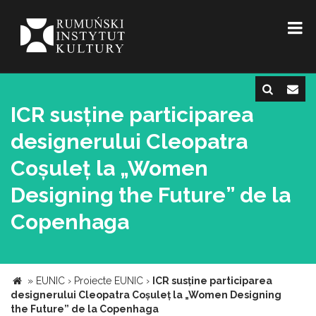
ICR susține participarea
designerului Cleopatra
Coșuleț la „Women
Designing the Future” de la
Copenhaga
»
EUNIC
›
Proiecte EUNIC
›
ICR susține participarea
designerului Cleopatra Coșuleț la „Women Designing
the Future” de la Copenhaga