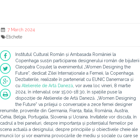
7 March 2024
Etichete
Institutul Cultural Român și Ambasada României la
Copenhaga susțin participarea designerului român de bijuterii
Cleopatra Coșuleț la evenimentul „Women Designing the
Future”, dedicat Zilei Internaționale a Femeii, la Copenhaga.
Dezbaterile, realizate în parteneriat cu EUNIC Danemarca și
cu
Atelierele de Artă Daneză
, vor avea loc vineri, 8 martie
2024, în intervalul orar 15:00-18:30, în spațiile puse la
dispoziție de Atelierele de Artă Daneză. „Women Designing
the Future” va prilejui o conversație a zece femei designer
renumite, provenite din Germania, Franța, Italia, România, Austria,
Cehia, Belgia, Portugalia, Slovenia și Ucraina. Invitatele vor discuta, în
cadrul a trei paneluri, despre importanța și potențialul femeilor pe
scena actuală a designului, despre principiile și obiectivele cheie ale
muncii lor și vor examina provocările de mediu și sociale cu care se