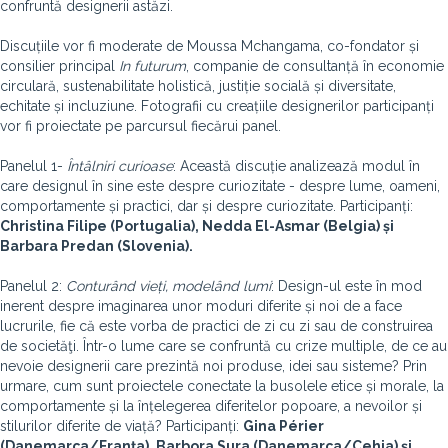
confruntă designerii astăzi.
Discuțiile vor fi moderate de Moussa Mchangama, co-fondator și
consilier principal
In futurum
, companie de consultanță în economie
circulară, sustenabilitate holistică, justiție socială și diversitate,
echitate și incluziune. Fotografii cu creațiile designerilor participanți
vor fi proiectate pe parcursul fiecărui panel.
Panelul 1-
Întâlniri curioase
:
Această discuție analizează modul în
care designul în sine este despre curiozitate - despre lume, oameni,
comportamente și practici, dar și despre curiozitate. Participanți:
Christina Filipe (Portugalia), Nedda El-Asmar (Belgia) și
Barbara Predan (Slovenia).
Panelul 2:
Conturând vieți, modelând lum
i
: Design-ul este în mod
inerent despre imaginarea unor moduri diferite și noi de a face
lucrurile, fie că este vorba de practici de zi cu zi sau de construirea
de societăţi. Într-o lume care se confruntă cu crize multiple, de ce au
nevoie designerii care prezintă noi produse, idei sau sisteme? Prin
urmare, cum sunt proiectele conectate la busolele etice și morale, la
comportamente și la înțelegerea diferitelor popoare, a nevoilor și
stilurilor diferite de viață? Participanți:
Gina Périer
(Danemarca/Franța), Barbora Sura (Danemarca/Cehia) și