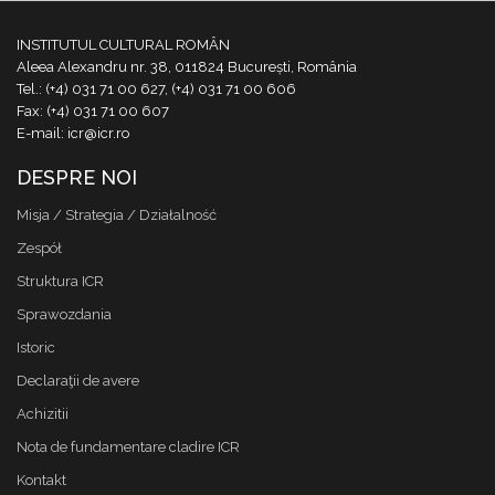
INSTITUTUL CULTURAL ROMÂN
Aleea Alexandru nr. 38, 011824 București, România
Tel.: (+4) 031 71 00 627, (+4) 031 71 00 606
Fax: (+4) 031 71 00 607
E-mail: icr@icr.ro
DESPRE NOI
Misja / Strategia / Działalność
Zespół
Struktura ICR
Sprawozdania
Istoric
Declaraţii de avere
Achizitii
Nota de fundamentare cladire ICR
Kontakt