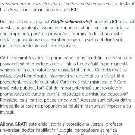
transformare, în care literatura și cultura ne țin împreună
.”, a declarat
Liviu Sebastian Jicman, președintele ICR.
Desfășurată sub sloganul
Cărțile schimbă vieți
,
prezența ICR de anul
acesta atrage atenția asupra importanței culturii scrise în societatea
contemporană, plină de provocări și dominată de tehnologiile
digitale, generatoare de schimbări majore în viața cotidiană și în
multiple aspecte ale vieții profesionale.
Cărțile schimbă vieți și, în primul rând, aduc întrebări la care suntem
provocați să răspundem zi de zi, într-o lume aflată în permanentă
schimbare, în care valorile se reașază tot timpul. Ce forță (mai) au
astăzi, când tehnologiile informației se dezvoltă cu o viteză fără
precedent, revistele culturale? Care (mai) este misiunea lor? Care
(mai) este publicul lor? Cât de importante (mai) sunt revistele în
promovarea de carte și cum își păstrează ele misiunea educativă?
Revistele, ca și cărțile, pot schimba vieți? Acestea sunt câteva dintre
întrebările la care ne propunem să căutăm răspunsuri împreună cu
invitații:
Aliona GRATI
este critic, istoric și teoreticiană literară, profesor
universitar, doctor habilitat în filologie, cercetătoare științifică