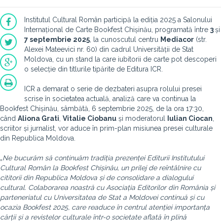
Institutul Cultural Român participă la ediția 2025 a Salonului
Internațional de Carte Bookfest Chișinău, programată între
3
și
7 septembrie 2025
, la cunoscutul centru
Mediacor
(str.
Alexei Mateevici nr. 60) din cadrul Universității de Stat
Moldova, cu un stand la care iubitorii de carte pot descoperi
o selecție din titlurile tipărite de Editura ICR.
ICR a demarat o serie de dezbateri asupra rolului presei
scrise în societatea actuală, analiză care va continua la
Bookfest Chișinău, sâmbătă, 6 septembrie 2025, de la ora 17:30,
când
Aliona Grati
,
Vitalie Ciobanu
și moderatorul
Iulian Ciocan
,
scriitor și jurnalist, vor aduce în prim-plan misiunea presei culturale
din Republica Moldova.
„
Ne bucurăm să continuăm tradiția prezenței Editurii Institutului
Cultural Român la Bookfest Chișinău, un prilej de reîntâlnire cu
cititorii din Republica Moldova și de consolidare a dialogului
cultural. Colaborarea noastră cu Asociația Editorilor din România și
parteneriatul cu Universitatea de Stat a Moldovei continuă și cu
ocazia Bookfest 2025, care readuce în centrul atenției importanța
cărții și a revistelor culturale într-o societate aflată în plină