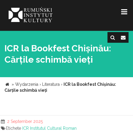
ICR la Bookfest Chișinău:
Cărțile schimbă vieți
»
Wydarzenia
›
Literatura
›
ICR la Bookfest Chișinău:
Cărțile schimbă vieți
2 September 2025
Etichete
ICR
Institutul Cultural Roman