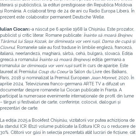
literară și publicistică, la edituri prestigioase din Republica Moldova
și România. A colaborat timp de 24 de ani cu Radio Europa Liberă. În
prezent este colaborator permanent Deutsche Welle.
Iulian Ciocan
s-a născut pe 6 aprilie 1968 la Chișinău. Este prozator,
publicist și critic literar. Romane publicate
: Înainte să moară Brejnev,
Tărâmul lui Sașa Kozak, Iar dimineața vor veni rușii, Dama de cupă
și
Clovnul
. Romanele sale au fost traduse în limbile engleză, franceză,
italiană, neerlandeză, maghiară, sârbă, cehă, bulgară, slovacă. Ediția
greacă a romanului
Înainte să moară Brejnev
și ediția germană a
romanului
Iar dimineața vor veni rușii
sunt în curs de apariție. Este
laureat al Premiului
Coup du Coeur
la Salon du Livre des Balkans,
Paris, 2018 și nominalizat la Premiul European
Jean Monnet
, 2020. În
aprilie 2024, Televiziunea franco-germană ARTE TV a difuzat un
documentar despre romanele lui Ciocan publicate în Franța. A
participat la numeroase evenimente internaționale de profil din lume
– târguri și festivaluri de carte, conferințe, colocvii, dialoguri și
prezentări de carte.
La ediția 2025 a Bookfest Chișinău, vizitatorii vor putea achiziționa de
la standul ICR (B12) volume publicate la Editura ICR cu o reducere de
30%. Cititorii vor găsi în selecția prezentată atât lucrări de ficțiune, cât