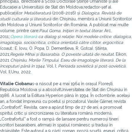
principală, directoare a Școlii Doctorale Științe Umaniste și ale
Educației a Universității de Stat din Moldova,redactor-șef al
publicațiilor
Metaliteratură
(2008-2016) și
Dialogica. Revistă de
studii culturale și literatură
din Chișinău, membră a Uniunii Scriitorilor
din Moldova și Uniunii Scriitorilor din România. A publicat mai multe
volume, printre care:
Paul Goma. Iniţieri în textul literar.
Arc,
2011;;
Opera literară
ca dialog și relație: Noi modele critice: dialogica,
imagologia, sociocritica, critica orientată către cititor, ergocritica
(coaut.: E. Iovu, O. Popa, D. Dementieva, R. Gotca). Știința,
2021;
Regele Mihai și Basarabia. O poveste uitată de neuitat.
Eikon,
2021
Chișinău. Morile Timpului. Eseu de imagologie literară
.
De la
începuturi până în 1944
. Vol. I;
Perioada sovietică și post-sovietică
.
Vol. II,Unu, 2022.
Vitalie Ciobanu
s-a născut pe 4 mai 1964 în orașul Florești,
Republica Moldova și a absolvit
Universitatea de Stat din Chișinău în
1986. A lucrat la Editura Hyperion până în 1994. În octombrie, același
an, a fondat împreună cu poetul și prozatorul Vasile Gârneț revista
„Contrafort”. Revista, care a apărut timp de 27 de ani, a promovat
spiritul critic și sincronizarea cu literatura română modernă.
„Contrafortul” a fost o rampă de lansare pentru numeroși tineri
scriitori basarabeni, afirmați în spațiul românesc și traduși în
străinătate. Este autorul a 9 cărți: roman, proză scurtă, eseuri, critică