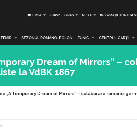
LIMBA
KURSY
O NAS
MEDIA
INFORMAȚII DE INTERES
TEMIR
SEZONUL ROMÂNO-POLON
EUNIC
CENTRUL CĂRŢII
emporary Dream of Mirrors” – c
ste la VdBK 1867
ține „A Temporary Dream of Mirrors” – colaborare româno-germ
an