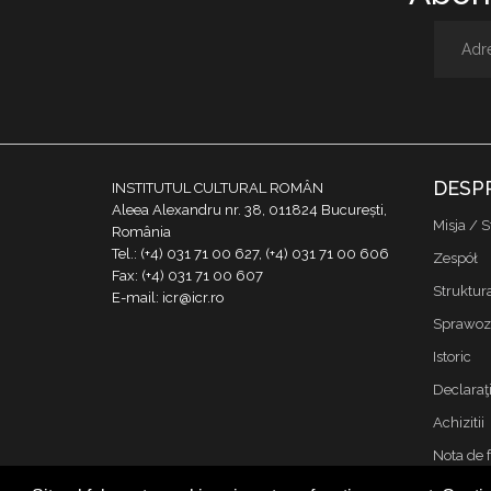
DESP
INSTITUTUL CULTURAL ROMÂN
Aleea Alexandru nr. 38, 011824 București,
Misja / S
România
Tel.: (+4) 031 71 00 627, (+4) 031 71 00 606
Zespół
Fax: (+4) 031 71 00 607
Struktur
E-mail: icr@icr.ro
Sprawoz
Istoric
Declaraţi
Achizitii
Nota de 
Kontakt