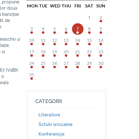
e, propune
MON
TUE
WED
THU
FRI
SAT
SUN
elor două
 tranziției
1
2
il de
e.
3
4
5
6
7
8
9
raschiv și
10
11
12
13
14
15
16
ație,
 și
17
18
19
20
21
22
23
24
25
26
27
28
29
30
867 (VdBK
31
i o
urală
CATEGORII
Literatura
Sztuki wizualne
Konferencje