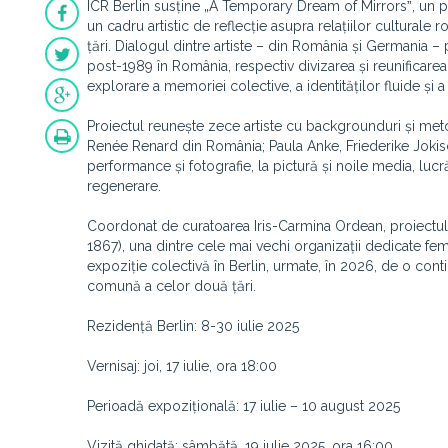
ICR Berlin susține „A Temporary Dream of Mirrorsˮ, un pro
un cadru artistic de reflecție asupra relațiilor cultural
țări. Dialogul dintre artiste – din România și Germania – p
post-1989 în România, respectiv divizarea și reunificar
explorare a memoriei colective, a identităților fluide și a
Proiectul reunește zece artiste cu backgrounduri și me
Renée Renard din România; Paula Anke, Friederike Jokisc
performance și fotografie, la pictură și noile media, lucr
regenerare.
Coordonat de curatoarea Iris-Carmina Ordean, proiectul
1867), una dintre cele mai vechi organizații dedicate fe
expoziție colectivă în Berlin, urmate, în 2026, de o contin
comună a celor două țări.
Rezidență Berlin: 8-30 iulie 2025
Vernisaj: joi, 17 iulie, ora 18:00
Perioadă expozițională: 17 iulie – 10 august 2025
Vizită ghidată: sâmbătă, 19 iulie 2025, ora 16:00