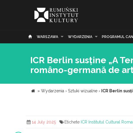
WARSZAWA
WYDARZENIA
PROGRAMUL CAN
ICR Berlin susține „A T
româno-germană de arti
»
Wydarzenia
›
Sztuki wizualne
›
ICR Berlin sus
14 July 2025
Etichete
ICR
Institutul Cultural Rom