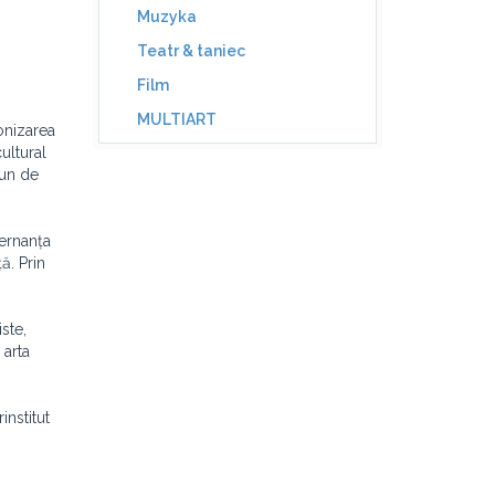
Muzyka
Teatr & taniec
Film
MULTIART
onizarea
ultural
mun de
ternanța
ă. Prin
ste,
 arta
institut