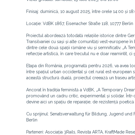
Finisaj: duminică, 10 august 2025, între orele 14:00 și 18
Locație: VdBK 1867, Eisenacher Straße 118, 10777 Berlin
Proiectul abordează totodată relațiile istorice dintre Ge
Transilvaniei cu sași și alte comunități vest-europene în
dintre cele două spații rămâne viu și semnificativ. „A 
reflecție artistică, în care trecutul nu e doar reamintit, ci 
Etapa din România, programată pentru 2026, va avea loc în
între spațiul urban occidental și cel rural est-european s
această structură duală, proiectul creează un traseu art
Ancorat în tradiția feministă a VdBK, „A Temporary Dream o
promovând un cadru critic, experimental și solidar. Într-
devine aici un spațiu de reparație, de rezistență poetic
Cu sprijinul: Senatsverwaltung für Bildung, Jugend und F
Berlin
Parteneri: Asociația 3Rails, Revista ARTA, KraftMade Re