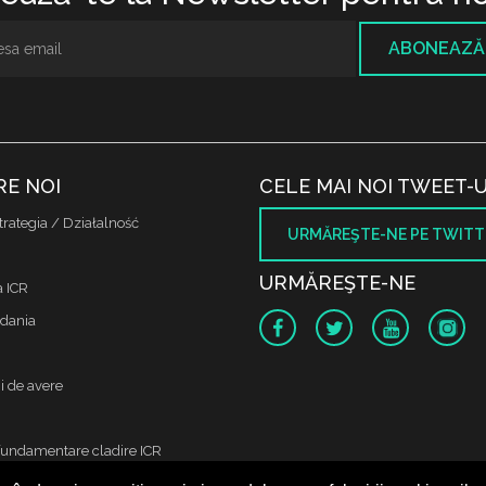
ABONEAZĂ
RE NOI
CELE MAI NOI TWEET-U
trategia / Działalność
URMĂREŞTE-NE PE TWITT
URMĂREŞTE-NE
a ICR
dania
i de avere
fundamentare cladire ICR