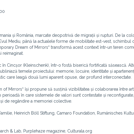
:00
rmania și România, marcate deopotrivă de migrații și rupturi. De la col
 Evul Mediu, până la actualele forme de mobilitate est-vest, schimbul c
Temporary Dream of Mirrorsˮ transformă acest context într-un teren co
și reimaginat.
 Cincșor (Kleinschenk), într-o fostă biserică fortificată săsească. Al
ubliniază temele proiectului: memorie, locuire, identitate și apartenenț
istic care leagă două lumi aparent opuse, dar profund interconectate.
f Mirrorsˮ își propune să susțină vizibilitatea și colaborarea între arti
o perioadă în care sistemele de valori sunt contestate și reconfigurate,
ă și de regândire a memoriei colective.
amilie, Heinrich Böll Stiftung, Camaro Foundation, Rumänisches Kultur
search & Lab, Purplehaze magazine, Culturala.org