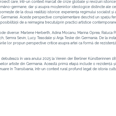
iect care, într-un context marcat de crize globale și revizuiri istoric
e româno-germane, dar și asupra moștenirilor ideologice distincte ale c
ornește de la două realități istorice: experiența regimului socialist și a
ea Germaniei. Aceste perspective complementare deschid un spațiu fert
 posibilității de a reimagina trecutulprin practici artistice contemporan
tode diverse: Marlene Herberth, Adina Mocanu, Marina Oprea, Raluca Pa
h, Semra Sevin, Lucy Teasdale și Anja Teske din Germania. De la instal
ările lor propun perspective critice asupra artei ca formă de rezistență
 debutează în vara anului 2025 la Verein der Berliner Künstlerinnen 1
meilor artiste din Germania. Această primă etapă include o rezidență ș
uare în Transilvania, într-un context rural profund legat de istoria cult