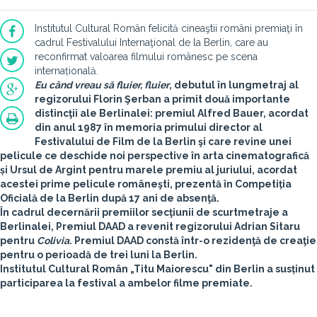
Institutul Cultural Român felicită cineaştii români premiaţi în
cadrul Festivalului Internaţional de la Berlin, care au
reconfirmat valoarea filmului românesc pe scena
internațională.
Eu când vreau să fluier, fluier
, debutul în lungmetraj al
regizorului
Florin Şerban
a primit două importante
distincţii ale Berlinalei: premiul Alfred Bauer, acordat
din anul 1987 în memoria primului director al
Festivalului de Film de la Berlin şi care revine unei
pelicule ce deschide noi perspective în arta cinematografică
și Ursul de Argint pentru marele premiu al juriului, acordat
acestei prime pelicule româneşti, prezentă în Competiția
Oficială de la Berlin după 17 ani de absenţă.
În cadrul decernării premiilor secţiunii de scurtmetraje a
Berlinalei, Premiul DAAD a revenit regizorului
Adrian Sitaru
pentru
Colivia
. Premiul DAAD constă într-o rezidenţă de creaţie
pentru o perioadă de trei luni la Berlin.
Institutul Cultural Român „Titu Maiorescu" din Berlin
a susținut
participarea la festival a ambelor filme premiate.