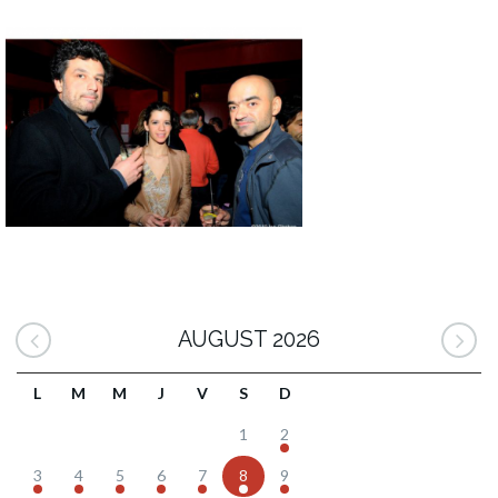
AUGUST 2026
L
M
M
J
V
S
D
1
2
3
4
5
6
7
8
9