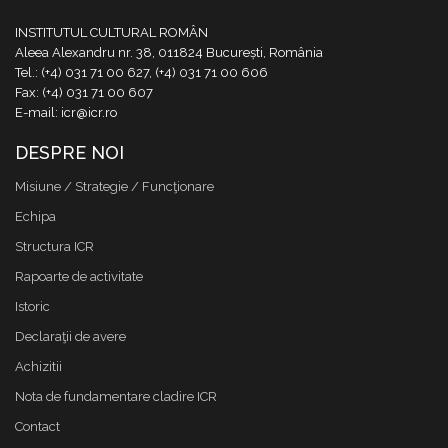
INSTITUTUL CULTURAL ROMÂN
Aleea Alexandru nr. 38, 011824 București, România
Tel.: (+4) 031 71 00 627, (+4) 031 71 00 606
Fax: (+4) 031 71 00 607
E-mail: icr@icr.ro
DESPRE NOI
Misiune / Strategie / Funcţionare
Echipa
Structura ICR
Rapoarte de activitate
Istoric
Declaraţii de avere
Achizitii
Nota de fundamentare cladire ICR
Contact