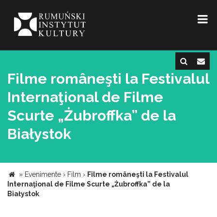
Filme româneşti la Festivalul
Internaţional de Filme
Scurte „Żubroffka” de la
Białystok
»
Evenimente
›
Film
›
Filme româneşti la Festivalul
Internaţional de Filme Scurte „Żubroffka” de la
Białystok