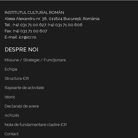
INSTITUTUL CULTURAL ROMÂN
Aleea Alexandru nr. 38, 011824 București, România
Tel.: (+4) 031 71 00 627, (+4) 031 71 00 606
Fax: (+4) 031 71 00 607
E-mail: icr@icr.ro
DESPRE NOI
Misiune / Strategie / Funcţionare
Echipa
Structura ICR
Rapoarte de activitate
Istoric
Declaraţii de avere
Achizitii
Nota de fundamentare cladire ICR
Contact