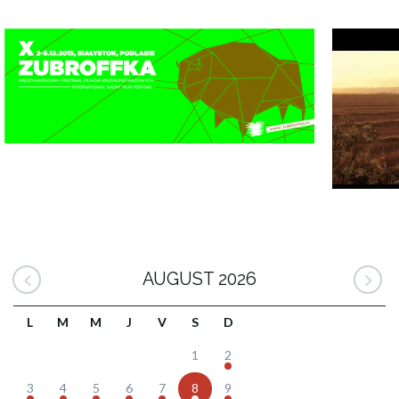
AUGUST 2026
L
M
M
J
V
S
D
1
2
3
4
5
6
7
8
9