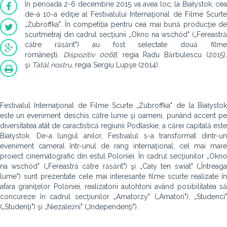
În perioada 2-6 decembrie 2015 va avea loc, la Białystok, cea
de-a 10-a ediţie al Festivalului Internaţional de Filme Scurte
„Żubroffka". În competiţia pentru cea mai bună producţie de
scurtmetraj din cadrul secţiunii „Okno na wschód" („Fereastră
către răsărit") au fost selectate două filme
româneşti:
Dispozitiv 0068
, regia Radu Bărbulescu (2015)
şi
Tatăl nostru
, regia Sergiu Lupşe (2014).
Festivalul Internaţional de Filme Scurte „Żubroffka" de la Białystok
este un eveniment deschis către lume şi oameni, punând accent pe
diversitatea atât de caractistică regiunii Podlaskie, a cărei capitală este
Białystok. De-a lungul anilor, Festivalul s-a transformat dintr-un
eveniment cameral într-unul de rang internaţional, cel mai mare
proiect cinematografic din estul Poloniei. În cadrul secţiunilor „Okno
na wschód" („Fereastră către răsărit") şi „Cały ten świat" („Întreaga
lume") sunt prezentate cele mai interesante filme scurte realizate în
afara graniţelor Poloniei, realizatorii autohtoni având posibilitatea să
concureze în cadrul secţiunilor „Amatorzy" („Amatori"), „Studenci"
(„Studenţi") şi „Niezależni" („Independenţi").