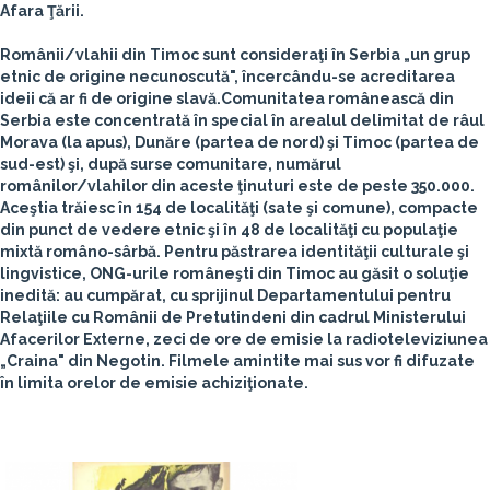
Afara Ţării.
Românii/vlahii din Timoc sunt consideraţi în Serbia „un grup
etnic de origine necunoscută", încercându-se acreditarea
ideii că ar fi de origine slavă.Comunitatea românească din
Serbia este concentrată în special în arealul delimitat de râul
Morava (la apus), Dunăre (partea de nord) şi Timoc (partea de
sud-est) şi, după surse comunitare, numărul
românilor/vlahilor din aceste ţinuturi este de peste 350.000.
Aceştia trăiesc în 154 de localităţi (sate şi comune), compacte
din punct de vedere etnic şi în 48 de localităţi cu populaţie
mixtă româno-sârbă. Pentru păstrarea identităţii culturale şi
lingvistice, ONG-urile româneşti din Timoc au găsit o soluţie
inedită: au cumpărat, cu sprijinul Departamentului pentru
Relaţiile cu Românii de Pretutindeni din cadrul Ministerului
Afacerilor Externe, zeci de ore de emisie la radioteleviziunea
„Craina" din Negotin. Filmele amintite mai sus vor fi difuzate
în limita orelor de emisie achiziţionate.