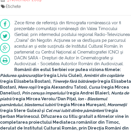
Etichete
Zece filme de referinţă din filmografia românească vor fi
prezentate comunităţii româneaşti din Valea Timocului
(Serbia), prin intermediul postului regional Radio-Televiziunea
„Craina" din Negotin. Acţiunea se va desfăşura pe parcursul
acestui an şi este susţinută de Institutul Cultural Român, în
parteneriat cu Centrul Naţional al Cinematografiei (CNC) şi
DACIN SARA - Drepturi de Autor în Cinematografie şi
Audiovizual - Societatea Autorilor Români din Audiovizual.
Românii din estul Serbiei vor putea viziona filmele:
Pădurea spânzuraţilor
(regia Liviu Ciulei),
Amintiri din copilărie
(regia Elisabeta Bostan),
Tinereţe fără bătrâneţe
(regia Elisabeta
Bostan),
Mere roşii
(regia Alexandru Tatos),
Cursa
(regia Mircea
Daneliuc),
Prin cenuşa imperiului
(regia Andrei Blaier),
Nunta de
piatră
(regia Mircea Veroiu/Dan Piţa),
Ion - Blestemul
pamântului, blestemul iubirii
(regia Mircea Mureşan),
Moromeţii
(regia Stere Gulea) şi
Cel mai iubit dintre pământeni
(regia
Şerban Marinescu). Difuzarea cu titlu gratuit a filmelor vine în
completarea proiectului
Mediateca românilor din Timoc
,
derulat de Institutul Cultural Român, prin Direcţia Români din