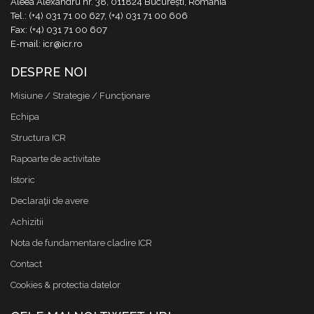
Aleea Alexandru nr. 38, 011824 București, România
Tel.: (+4) 031 71 00 627, (+4) 031 71 00 606
Fax: (+4) 031 71 00 607
E-mail: icr@icr.ro
DESPRE NOI
Misiune / Strategie / Funcţionare
Echipa
Structura ICR
Rapoarte de activitate
Istoric
Declaraţii de avere
Achizitii
Nota de fundamentare cladire ICR
Contact
Cookies & protectia datelor