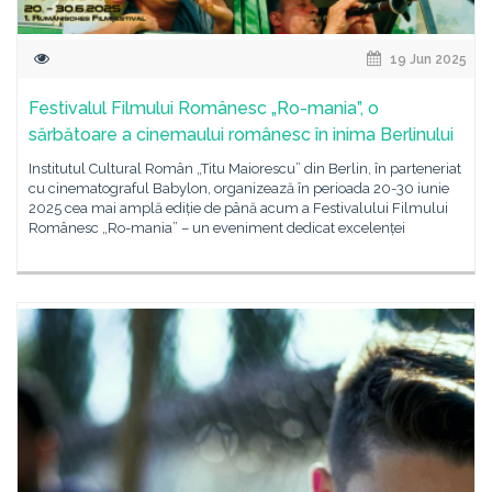
19 Jun 2025
Festivalul Filmului Românesc „Ro-mania”, o
sărbătoare a cinemaului românesc în inima Berlinului
Institutul Cultural Român „Titu Maiorescu” din Berlin, în parteneriat
cu cinematograful Babylon, organizează în perioada 20-30 iunie
2025 cea mai amplă ediție de până acum a Festivalului Filmului
Românesc „Ro-mania” – un eveniment dedicat excelenței