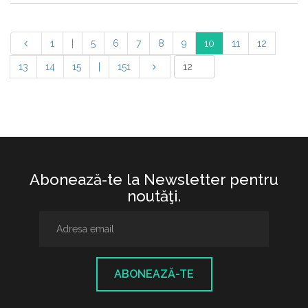
1
|
5
6
7
8
9
10
11
12
13
14
15
|
151
Abonează-te la Newsletter pentru
noutăţi.
ABONEAZĂ-TE