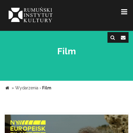
Film
»
Wydarzenia
›
Film