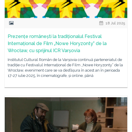
18 Jul 2025
Prezențe românești la tradiționalul Festival
Internațional de Film „Nowe Horyzonty” de la
Wrocław, cu sprijinul ICR Varșovia
Institutul Cultural Român de la Varșovia continuă parteneriatul de
tradiție cu Festivalul Internațional de Film „Nowe Horyzonty“ de la
Wrocław, eveniment care se va desfășura în acest an în perioada
17-27 iulie 2025, în cinematografe, și online, până