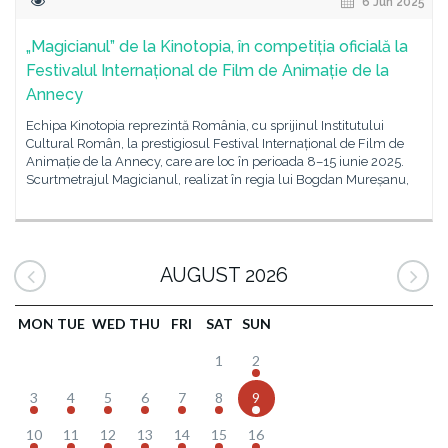
6 Jun 2025
„Magicianul” de la Kinotopia, în competiția oficială la
Festivalul Internațional de Film de Animație de la
Annecy
Echipa Kinotopia reprezintă România, cu sprijinul Institutului
Cultural Român, la prestigiosul Festival Internațional de Film de
Animație de la Annecy, care are loc în perioada 8–15 iunie 2025.
Scurtmetrajul Magicianul, realizat în regia lui Bogdan Mureșanu,
AUGUST 2026
MON
TUE
WED
THU
FRI
SAT
SUN
1
2
3
4
5
6
7
8
9
10
11
12
13
14
15
16