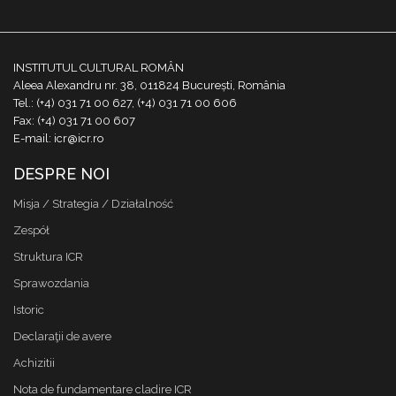
INSTITUTUL CULTURAL ROMÂN
Aleea Alexandru nr. 38, 011824 București, România
Tel.: (+4) 031 71 00 627, (+4) 031 71 00 606
Fax: (+4) 031 71 00 607
E-mail: icr@icr.ro
DESPRE NOI
Misja / Strategia / Działalność
Zespół
Struktura ICR
Sprawozdania
Istoric
Declaraţii de avere
Achizitii
Nota de fundamentare cladire ICR