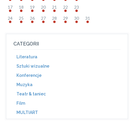
17
18
19
20
21
22
23
24
25
26
27
28
29
30
31
CATEGORII
Literatura
Sztuki wizualne
Konferencje
Muzyka
Teatr & taniec
Film
MULTIART