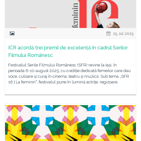
25 Jul 2025
ICR acordă trei premii de excelență în cadrul Serilor
Filmului Românesc
Festivalul Serile Filmului Românesc (SFR) revine la Iași, în
perioada 6-10 august 2025, cu o ediție dedicată femeilor care dau
voce, culoare și curaj în cinema, teatru și muzică. Sub tema „SFR
16 | La femininˮ, festivalul pune în lumină actrițe, regizoare,