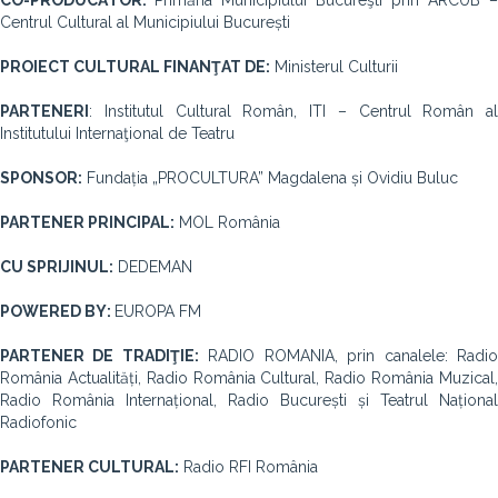
CO-PRODUCĂTOR:
Primăria Municipiului Bucureşti prin ARCUB –
Centrul Cultural al Municipiului București
PROIECT CULTURAL FINANŢAT DE:
Ministerul Culturii
PARTENERI
: Institutul Cultural Român, ITI – Centrul Român al
Institutului Internaţional de Teatru
SPONSOR:
Fundația „PROCULTURA” Magdalena și Ovidiu Buluc
PARTENER PRINCIPAL:
MOL România
CU SPRIJINUL:
DEDEMAN
POWERED BY:
EUROPA FM
PARTENER DE TRADIŢIE:
RADIO ROMANIA, prin canalele: Radi
România Actualități, Radio România Cultural, Radio România Muzical,
Radio România Internațional, Radio București și Teatrul Național
Radiofonic
PARTENER CULTURAL:
Radio RFI România