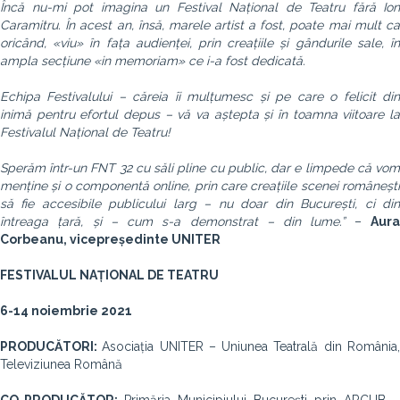
Încă nu-mi pot imagina un Festival Național de Teatru fără Ion
Caramitru. În acest an, însă, marele artist a fost, poate mai mult ca
oricând, «viu» în fața audienței, prin creațiile și gândurile sale, în
ampla secțiune «in memoriam» ce i-a fost dedicată.
Echipa Festivalului – căreia îi mulțumesc și pe care o felicit din
inimă pentru efortul depus – vă va aștepta și în toamna viitoare la
Festivalul Național de Teatru!
Sperăm într-un FNT 32 cu săli pline cu public, dar e limpede că vom
menține și o componentă online, prin care creațiile scenei românești
să fie accesibile publicului larg – nu doar din București, ci din
întreaga țară, și – cum s-a demonstrat – din lume.”
–
Aur
Corbeanu, vicepreședinte UNITER
FESTIVALUL NAȚIONAL DE TEATRU
6-14 noiembrie 2021
PRODUCĂTORI:
Asociația UNITER – Uniunea Teatrală din România
Televiziunea Română