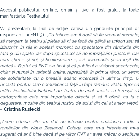
Accesul publicului, on-line, on-air și live, a fost gratuit la toate
manifestările Festivalului.
Vă prezentăm, la final de ediție, câteva din gândurile principalilor
responsabili ai FNT 31: „
Cu toții ne-am fi dorit să fie vremuri normale
să mergem la teatru și pielea să ni se facă de găină la unison sau să
izbucnim în râs în același moment cu spectatorii din rândurile din
față și din spate. Iar după spectacol să ne îmbrățișăm prietenii. Dar
cum știm – și noi, și Shakespeare –, azi, «vremurile și-au ieșit din
matcă». Faptul că FNT s-a ținut și că publicul a vizionat spectacole,
chiar și numai în variantă online, reprezintă, în primul rând, un semn
de solidaritate cu o breaslă adânc încercată în ultimul timp. O
breaslă pentru care comunicarea față în față rămâne vitală. Sper ca
ediția Festivalului Național de Teatru de anul acesta să fi reușit să
cartografieze cele mai importante direcții și să fi oferit, ca la o
degustare, mostre din teatrul nostru de azi și din cel al anilor viitori.”
–
Cristina Rusiecki
„
Acum câteva zile am dat un interviu pentru emisiunea radio a
românilor din Noua Zeelandă. Colega care m-a intervievat mi-a
sugerat că ar fi bine dacă și pe viitor FNT ar avea măcar o secțiune