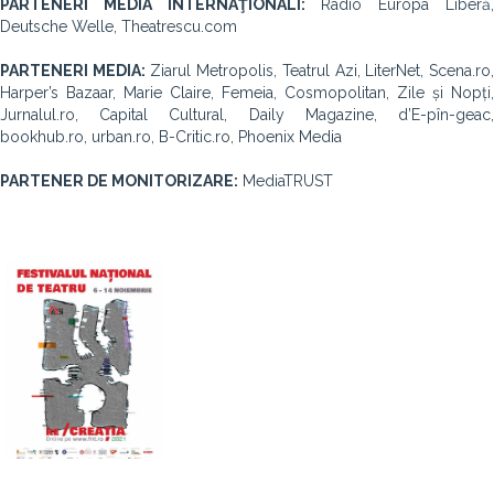
PARTENERI MEDIA INTERNAŢIONALI:
Radio Europa Liberă
Deutsche Welle, Theatrescu.com
PARTENERI MEDIA:
Ziarul Metropolis, Teatrul Azi, LiterNet, Scena.ro
Harper’s Bazaar, Marie Claire, Femeia, Cosmopolitan, Zile și Nopți,
Jurnalul.ro, Capital Cultural, Daily Magazine, d’E-pîn-geac,
bookhub.ro, urban.ro, B-Critic.ro, Phoenix Media
PARTENER DE MONITORIZARE:
MediaTRUST