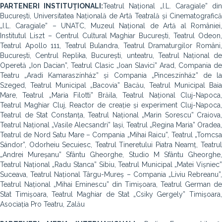
PARTENERI INSTITUŢIONALI:
Teatrul Național „I.L. Caragiale” di
București, Universitatea Națională de Artă Teatrală și Cinematografică
„I.L. Caragiale” – UNATC, Muzeul Național de Artă al României,
Institutul Liszt – Centrul Cultural Maghiar București, Teatrul Odeon,
Teatrul Apollo 111, Teatrul Bulandra, Teatrul Dramaturgilor Români,
București, Centrul Replika, București, unteatru, Teatrul Național de
Operetă „Ion Dacian”, Teatrul Clasic „Ioan Slavici” Arad, Compania de
Teatru „Aradi Kamaraszínház” și Compania „Pinceszínház” de la
Szeged, Teatrul Municipal „Bacovia” Bacău, Teatrul Municipal Baia
Mare, Teatrul „Maria Filotti” Brăila, Teatrul Național Cluj-Napoca,
Teatrul Maghiar Cluj, Reactor de creație și experiment Cluj-Napoca,
Teatrul de Stat Constanța, Teatrul Național „Marin Sorescu” Craiova,
Teatrul Național „Vasile Alecsandri” Iași, Teatrul „Regina Maria” Oradea,
Teatrul de Nord Satu Mare – Compania „Mihai Raicu”, Teatrul „Tomcsa
Sándor”, Odorheiu Secuiesc, Teatrul Tineretului Piatra Neamț, Teatrul
„Andrei Mureșanu” Sfântu Gheorghe, Studio M Sfântu Gheorghe,
Teatrul Național „Radu Stanca” Sibiu, Teatrul Municipal „Matei Vișniec”
Suceava, Teatrul Național Târgu-Mureș – Compania „Liviu Rebreanu”,
Teatrul Național „Mihai Eminescu” din Timișoara, Teatrul German de
Stat Timișoara, Teatrul Maghiar de Stat „Csiky Gergely” Timișoara,
Asociația Pro Teatru, Zalău