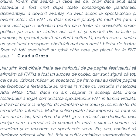
online. Mi-am dat seama în clipa aia că, chiar dacă anul ăsta
festivalul a fost croit după toate constrângerile pandemiei,
dezavantajul a devenit avantaj. Au avut acces la spectacolele și
evenimentele din FNT nu doar românii plecați de mult din țară, a
căror nostalgie e autentică pentru că e ferită de convulsiile socio-
politice pe care le simțim noi aici, ci și românii din orășele și
comune, în general privați de ofertă culturală, pentru care a vedea
un spectacol presupune cheltuieli mai mari decât biletul de teatru.
Sper că toți spectatorii au găsit câte ceva pe placul lor în FNT
2021...”
–
Claudiu Groza
„
Nu știm încă cifrele finale ale traficului de pe pagina festivalului să
afirmăm că FNT31 a fost un succes de public, dar sunt sigură că toți
cei ce au vizionat măcar un spectacol pe fnt.ro sau au răsfoit pagina
de facebook a festivalului au rămas în minte cu versurile și melodia
Adei Milea. Chiar dacă nu am respirat în aceeași sală, imnul
festivalului a legat comunitatea spectatorilor FNT în lumea virtuală,
a dovedit puterea artiștilor de adaptare la vremuri și resursele lor de
creativitate autentică. Mediul online poate lăsa impresia că totul se
face de la sine, fără efort, dar FNT 31 s-a născut din dedicația unei
echipe care a crezut că în vremuri de criză e vital să vedem, să
revedem și re-revedem ce spectacole vrem. Eu, una, continui să
fredonez refrenul «fnt, fnt, fnt» și cultiv amintirea spectacolelor cu