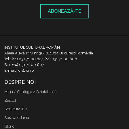
ABONEAZĂ-TE
INSTITUTUL CULTURAL ROMÂN
Aleea Alexandru nr. 38, 011824 București, România
Tel.: (+4) 031 71 00 627, (+4) 031 71 00 606
Fax: (+4) 031 71 00 607
E-mail: icr@icr.ro
DESPRE NOI
Misja / Strategia / Działalność
Zespół
Struktura ICR
Sprawozdania
Istoric