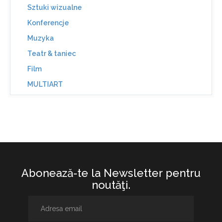
Sztuki wizualne
Konferencje
Muzyka
Teatr & taniec
Film
MULTIART
Abonează-te la Newsletter pentru
noutăţi.