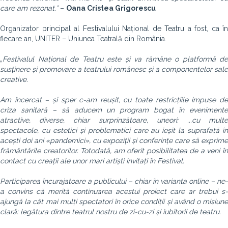
care am rezonat
.
”
–
Oana Cristea Grigorescu
Organizator principal al Festivalului Național de Teatru a fost, ca în
fiecare an, UNITER – Uniunea Teatrală din România.
„
Festivalul Național de Teatru este și va rămâne o platformă de
susținere și promovare a teatrului românesc și a componentelor sale
creative.
Am încercat – și sper c-am reușit, cu toate restricțiile impuse de
criza sanitară – să aducem un program bogat în evenimente
atractive, diverse, chiar surprinzătoare, uneori: ...cu multe
spectacole, cu estetici și problematici care au ieșit la suprafață în
acești doi ani «pandemici», cu expoziții și conferințe care să exprime
frământările creatorilor. Totodată, am oferit posibilitatea de a veni în
contact cu creații ale unor mari artiști invitați în Festival.
Participarea încurajatoare a publicului – chiar în varianta online – ne-
a convins că merită continuarea acestui proiect care ar trebui s-
ajungă la cât mai mulți spectatori în orice condiții și având o misiune
clară: legătura dintre teatrul nostru de zi-cu-zi și iubitorii de teatru.