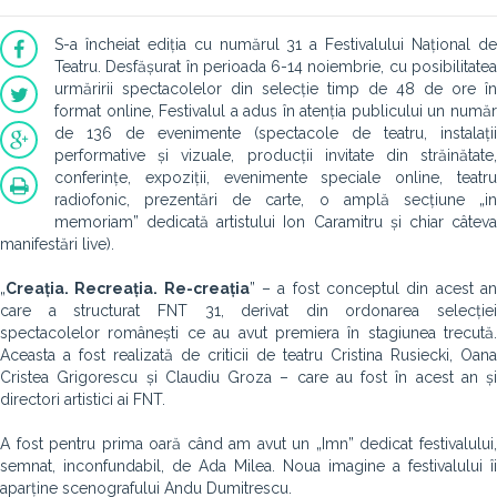
S-a încheiat ediția cu numărul 31 a Festivalului Național de
Teatru. Desfășurat în perioada 6-14 noiembrie, cu posibilitatea
urmăririi spectacolelor din selecție timp de 48 de ore în
format online, Festivalul a adus în atenția publicului un număr
de 136 de evenimente (spectacole de teatru, instalații
performative și vizuale, producții invitate din străinătate,
conferințe, expoziții, evenimente speciale online, teatru
radiofonic, prezentări de carte, o amplă secțiune „in
memoriam” dedicată artistului Ion Caramitru și chiar câteva
manifestări live).
„
Creația. Recreația. Re-creația
” – a fost conceptul din acest a
care a structurat FNT 31, derivat din ordonarea selecției
spectacolelor românești ce au avut premiera în stagiunea trecută.
Aceasta a fost realizată de criticii de teatru Cristina Rusiecki, Oana
Cristea Grigorescu și Claudiu Groza – care au fost în acest an și
directori artistici ai FNT.
A fost pentru prima oară când am avut un „Imn” dedicat festivalului,
semnat, inconfundabil, de Ada Milea. Noua imagine a festivalului îi
aparține scenografului Andu Dumitrescu.