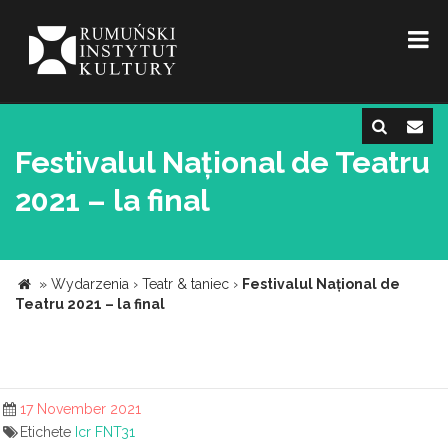
Festivalul Național de Teatru
2021 – la final
»
Wydarzenia
›
Teatr & taniec
›
Festivalul Național de
Teatru 2021 – la final
17 November 2021
Etichete
Icr
FNT31