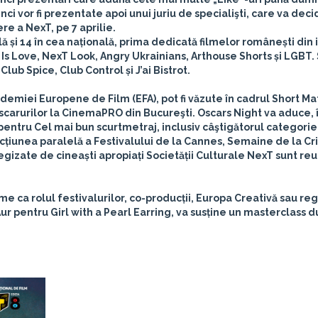
inci vor fi prezentate apoi unui juriu de specialişti, care va dec
re a NexT, pe 7 aprilie.
 și 14 în cea națională, prima dedicată filmelor românești din i
s Love, NexT Look, Angry Ukrainians, Arthouse Shorts și LGBT. 
Club Spice, Club Control și J’ai Bistrot.
emiei Europene de Film (EFA), pot fi văzute în cadrul Short Mat
Oscarurilor la CinemaPRO din Bucureşti.
Oscars Night
va aduce, 
pentru Cel mai bun scurtmetraj, inclusiv câştigătorul categorie
ecțiunea paralelă a Festivalului de la Cannes, Semaine de la Cr
egizate de cineaști apropiați Societății Culturale NexT sunt reu
e ca rolul festivalurilor, co-producții, Europa Creativă sau reg
r pentru Girl with a Pearl Earring, va susține un masterclass d