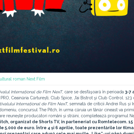
 cultural roman
Next
Film
ivalul Internațional de Film NexT
, care se desfăşoară în perioada
3-7 
, Ceainăria Cărturești, Club Spice, J’ai Bistrot şi Club Control. 123 
tivalului Internațional de Film NexT
, semnată de criticii Andrei Rus și I
n domeniu, concursul The Pitch, în urma căruia un tânăr cineast va prim
care reunește producători români și străini, completează programul N
itch
, organizat de Shorts TV, în parteneriat cu Romtelecom. 15 
 5.000 de euro. Între 4 și 6 aprilie, toate prezentările lor filmat
cinci prezentări care adună cele mai multe „Like”-uri până dumi