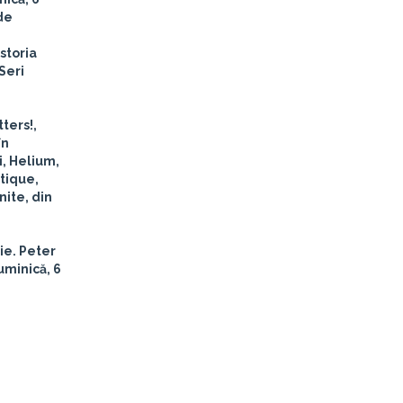
ide
storia
Seri
ters!,
în
i, Helium,
itique,
nite, din
ie. Peter
uminică, 6