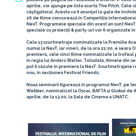
aprilie, vor ajunge pe lista scurtă The Pitch. Cele c
câştigătorul. Acesta va fi anunţat la gala de închide
26 de filme concurează în Competiția internațională
NexT. Programele speciale din acest an sunt NexT I
speciale cu proiecții & party-uri vor fi organizate în 
Cele 13 scurtmetraje nominalizate la Premiile Acad
numai la NexT, iar vineri, de la
ora 21:00
, e seara 
premieră, cele cinci filme nominalizate la trofeul 
în regia lui Anders Walter. Totodată, filmele din s
pot fi văzute în premieră la NexT. Scurtmetrajele r
nou, în secțiunea Festival Friends.
Nouă seminarii figurează în programul NexT, pe tem
Webber, nominalizat la Oscar, BAFTA și Globul de Au
aprilie, de la 13.00, la Sala de Cinema a UNATC.