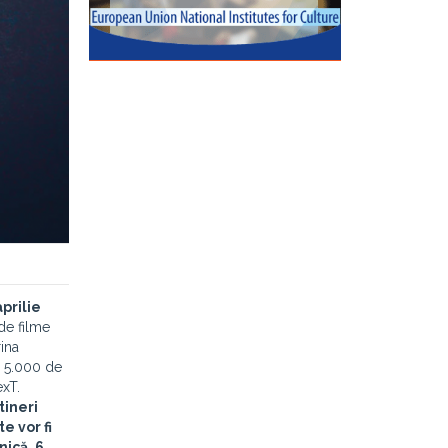
aprilie
de filme
rina
i 5.000 de
exT.
tineri
e vor fi
nică, 6