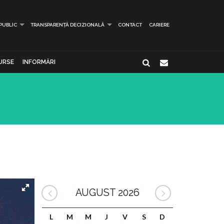
 PUBLIC
TRANSPARENȚĂ DECIZIONALĂ
CONTACT
CARIERE
URSE
INFORMĂRI
AUGUST 2026
L
M
M
J
V
S
D