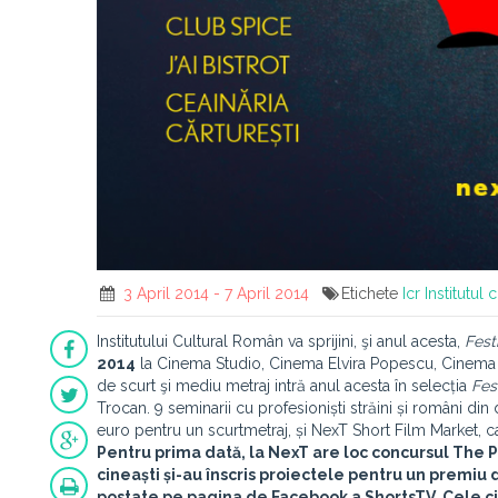
3 April 2014 - 7 April 2014
Etichete
Icr
Institutul
Institutului Cultural Român va sprijini, şi anul acesta,
Fest
2014
la Cinema Studio, Cinema Elvira Popescu, Cinema PRO
de scurt şi mediu metraj intră anul acesta în selecția
Fes
Trocan. 9 seminarii cu profesioniști străini și români di
euro pentru un scurtmetraj, și NexT Short Film Market, 
Pentru prima dată, la NexT are loc concursul
The P
cineaști și-au înscris proiectele pentru un premiu de
postate pe pagina de Facebook a
ShortsTV
. Cele 