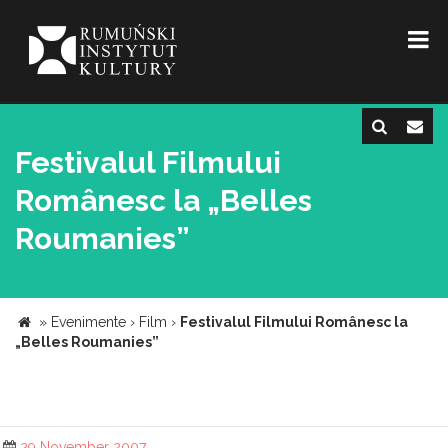
Festivalul Filmului
Românesc la „Belles
Roumanies”
»
Evenimente
›
Film
›
Festivalul Filmului Românesc la
„Belles Roumanies”
29 November 2007