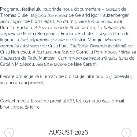
Programul festivalului cuprinde nouă documentare –
Graţian
de
Thomas Ciulei,
Beyond the Forest
de Gerarld Igor Hauzenberger,
Bela Lugosi
de Florin Iepan,
Pe dr
um şi
Blestemul ariciului
de
Dumitru Budrală,
A fi sau a nu fi
de Anca Damian,
La ballade du
serpent
de Martha Bergman si Frederic Fichefet – şi şase filme de
ficţiune:
4 luni, săptămîni şi 2 zile
de Cristian Mungiu,
Moartea
domnului Lăzărescu
de Cristi Puiu,
California Dreamin (
nesfârşit) de
Cristi Nemescu,
A fost sau n-a fos
t de Corneliu Porumboiu,
Hârtia va
fi albastră
de Radu Muntean,
Cum mi-am petrecut sfârşitul lumii
de
Cătălin Mitulescu,
Restul e tăcere
de Nae Caranfil.
Fiecare proiecţie va fi urmată de o discuţie între public şi cineaştii şi
actorii români prezenţi.
Contact media: Biroul de presă al ICR, tel. 031 7100 625, e-mail:
biroul.presa @ icr.ro
AUGUST 2026