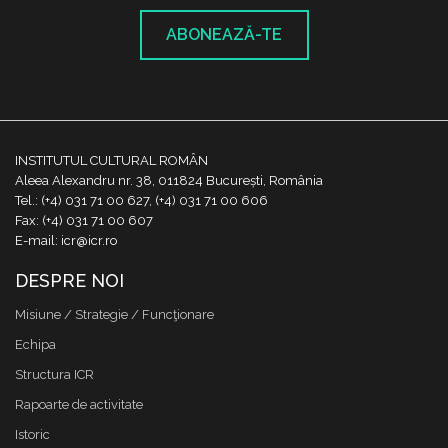
ABONEAZĂ-TE
INSTITUTUL CULTURAL ROMÂN
Aleea Alexandru nr. 38, 011824 București, România
Tel.: (+4) 031 71 00 627, (+4) 031 71 00 606
Fax: (+4) 031 71 00 607
E-mail: icr@icr.ro
DESPRE NOI
Misiune / Strategie / Funcţionare
Echipa
Structura ICR
Rapoarte de activitate
Istoric