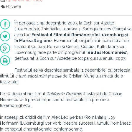
Etichete
În perioada 1-15 decembrie 2007, la Esch sur Alzette
(Luxemburg), Thionville, Longwy şi Sarreguemines (Franţa) va
avea loc
Festivalul Filmului Românesc în Luxemburg şi
în Marea Regiune
. Evenimentul, organizat în parteneriat de
Institutul Cultural Român şi Centrul Cultural Kulturfabrik din
Luxemburg face parte din programul "
Belles Roumanies
",
desfăşurat la Esch sur Alzette pe tot parcursul anului 2007.
Festivalul se va deschide sâmbătă, 1 decembrie, cu proiecţia
filmului
4 luni, săptămîni şi 2 zile
de Cristian Mungiu, urmată de o
festivitate.
Pe 10 decembrie, filmul
California Dreamin (
nesfârşit) de Cristian
Nemescu va fi prezentat, în cadrul festivalului, în premieră
luxemburgheză.
În aceeaşi zi, criticii de film Alex Leo Şerban (România) şi Joy
Hoffmann (Luxemburg) vor vorbi despre succesul filmului românesc
în contextul cinematografiei contemporane.