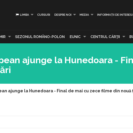
LIMBA
CURSURI
DESPRE NOI
MEDIA
INFORMAȚII DE INTERES
MIR
SEZONUL ROMÂNO-POLON
EUNIC
CENTRUL CĂRŢII
B
opean ajunge la Hunedoara - Fi
ări
ean ajunge la Hunedoara - Final de mai cu zece filme din nouă ț