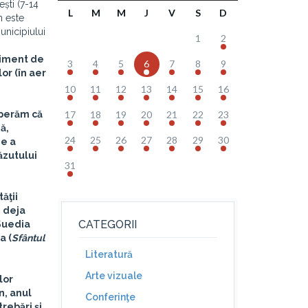
ști (7-14
L
M
M
J
V
S
D
n este
unicipiului
1
2
niment de
3
4
5
6
7
8
9
lor (în aer
10
11
12
13
14
15
16
Sperăm că
17
18
19
20
21
22
23
ă,
24
25
26
27
28
29
30
de a
văzutului
31
ăţii
i deja
CATEGORII
 Suedia
ia (
Sfântul
Literatură
Arte vizuale
lor
n, anul
Conferinţe
rebări și