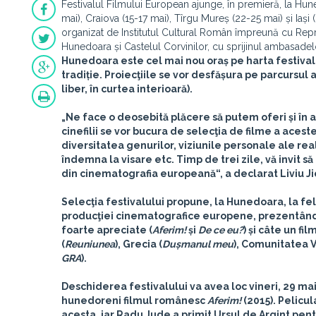
Festivalul Filmului European ajunge, în premieră, la Hune
mai), Craiova (15-17 mai), Tîrgu Mureș (22-25 mai) și Iași
organizat de Institutul Cultural Român împreună cu Repr
Hunedoara și Castelul Corvinilor, cu sprijinul ambasadel
Hunedoara este cel mai nou oraș pe harta festival
tradiție. Proiecţiile se vor desfășura pe parcursul a 
liber, în curtea interioară).
„Ne face o deosebită plăcere să putem oferi și în
cinefilii se vor bucura de selecţia de filme a aceste
diversitatea genurilor, viziunile personale ale rea
îndemna la visare etc. Timp de trei zile, vă invit să
din cinematografia europeană“, a declarat Liviu J
Selecţia festivalului propune, la Hunedoara, la fel 
producţiei cinematografice europene, prezentând z
foarte apreciate (
Aferim!
și
De ce eu?
) și câte un fil
(
Reuniunea
), Grecia (
Dușmanul meu
), Comunitatea V
GRA
).
Deschiderea festivalului va avea loc
vineri, 29 mai
hunedoreni filmul românesc
Aferim!
(2015)
. Pelicu
acesta, iar Radu Jude a primit Ursul de Argint pent