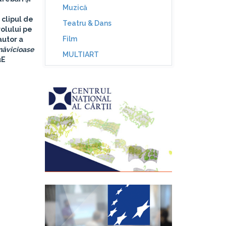
Muzică
 clipul de
Teatru & Dans
rolului pe
Film
 autor a
năvicioase
MULTIART
uE