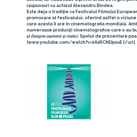
răspunsuri cu actorul Alexandru Bindea.
Este deja o tradiţie ca Festivalul Filmului European
promovare al festivalului, oferind astfel o viziune
care acesta îl are în cinematografia mondială. Am
numeroase producţii cinematografice care s-au b
și
Despre oameni și melci
. Spotul de prezentare po
]www.youtube.com/watch?v=0AsRCND5ouE [/url]