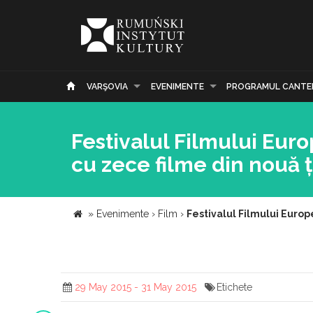
VARŞOVIA
EVENIMENTE
PROGRAMUL CANTE
Festivalul Filmului Eur
cu zece filme din nouă ț
»
Evenimente
›
Film
›
Festivalul Filmului Europ
29 May 2015 - 31 May 2015
Etichete