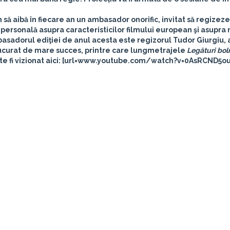
 să aibă în fiecare an un ambasador onorific, invitat să regizeze
 personală asupra caracteristicilor filmului european şi asupra 
basadorul ediţiei de anul acesta este regizorul
Tudor Giurgiu
,
ucurat de mare succes, printre care lungmetrajele
Legături bol
ate fi vizionat aici: [url=www.youtube.com/watch?v=0AsRCND5o