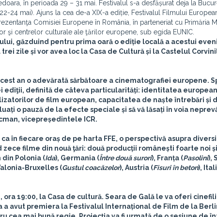
doara, în perioada 29 – 31 mai. Festivalul s-a desfășurat deja la Bucure
 (22-24 mai). Ajuns la cea de-a XIX-a ediție, Festivalul Filmului Europea
ezentanţa Comisiei Europene în România, în parteneriat cu Primăria M
or şi centrelor culturale ale ţărilor europene, sub egida EUNIC.
ului, găzduind pentru prima oară o ediție locală a acestui eve
trei zile și vor avea loc la Casa de Cultură și la Castelul Corvini
 acest an o adevărată sărbătoare a cinematografiei europene. 
i ediţii, definită de câteva particularități: identitatea european
lizatorilor de film european, capacitatea de naște întrebări și 
 luați o pauză de la efecte speciale și să vă lăsați în voia nepre
icman, vicepreședintele ICR.
ca în fiecare oraș de pe harta FFE, o perspectivă asupra diversit
ece filme din nouă ţări: două producții românești foarte noi ș
m din Polonia (
Ida
), Germania (
Între două surori
), Franța (
Pasolini
),
alonia-Bruxelles (
Gustul coacăzelor
), Austria (
Fisuri în beton
), Ital
, ora 19:00, la Casa de cultură. Seara de Gală le va oferi cinefili
la a avut premiera la Festivalul Internațional de Film de la Berli
ru cea mai bună regie. Proiecția va fi urmată de o sesiune de înt