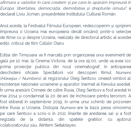
afirmare a valorilor în care credem și pe care le apărăm împreună în
Europa: libertatea, democrația, demnitatea și drepturile omului",
declarat Liviu Jicman, președintele Institutului Cultural Român.
Anul acesta, la Festivalul Filmului European, redescoperim și sprijinim
împreună o Ucraină mai europeană decât oricând, printr-o selecție
de filme cu și despre Ucraina, realizată de directorul artistic al acestei
ediții, criticul de film Cătălin Olaru.
Ediția din Timișoara va fi marcată prin organizarea unui eveniment de
gală pe 10 mai, la Cinema Victoria, de la ora 19:00, unde va avea loc
prima proiecţie publică din noul cinematograf, în anticiparea
deschiderii oficiale. Spectatorii vor descoperi filmul
Numere
(Номери / Numbers)
, al regizorului Oleg Sentsov, cineast-simbol al
rezistenței naționale ucrainene și apărător înarmat al Kievului asediat.
În urma anexării Crimeei de către Rusia, Oleg Sentsov a fost arestat în
mai 2014 și condamnat la 20 de ani de închisoare pentru terorism. A
fost eliberat în septembrie 2019, în urma unui schimb de prizonieri
între Rusia și Ucraina. Distopia
Numere
are la bază piesa omonimă
pe care Sentsov a scris-o în 2011 (înainte de arestarea sa) și a fost
regizată de la distanță, din spatele gratiilor, cu ajutorul
colaboratorului său, Akhtem Seitablayev.