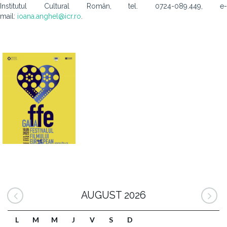
Institutul Cultural Român, tel. 0724-089.449, e-
mail:
ioana.anghel@icr.ro
.
AUGUST 2026
L
M
M
J
V
S
D