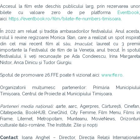
Accesul la film este deschis publicului larg, prin rezervarea unor
bilete cu valoare zero de pe platforma
Eventbook
,
aici:
https://eventbook.ro/film/bilete-ffe-numbers-timisoara
.
În 2022 am reluat și tradiția ambasadorilor festivalului. Anul acesta,
rolul îi revine regizoarei Monica Stan, care a realizat un spot inspirat
din cel mai recent film al său,
Imaculat
, laureat cu 3 premi
importante la Festivalul de film de la Veneția, anul trecut. În spotul
festivalului, îi veți recunoaște pe Ada Condeescu, Irina Margareta
Nistor, Anca Dinicu și Tudor Giurgiu.
Spotul de promovare 26.FFE poate fi vizionat aici:
www.ffe.ro
.
Organizatorii mulțumesc partenerilor: Primăria Municipiului
Timișoara, Centrul de Proiecte al Municipiului Timișoara.
Parteneri media naționali:
4arte, aarc, Agerpres, Cărturești, Cinefan
Citatepedia, BookHUB, CineGhid, City Femme, Film Menu, Films in
Frame, Liternet, Metropotam, Munteanu, MovieNews, Orizonturi
culturale italo-române, The Institute, Zile și nopți
Contact
: Ioana Anghel – Director, Direcția Relații Internaționale