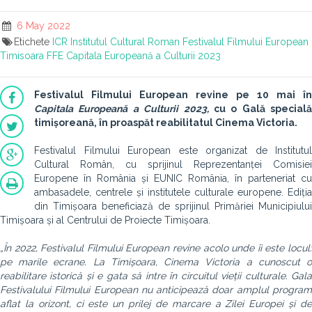
6 May 2022
Etichete
ICR
Institutul Cultural Roman
Festivalul Filmului European
Timisoara
FFE
Capitala Europeană a Culturii 2023
Festivalul Filmului European revine pe 10 mai în
Capitala Europeană a Culturii 2023,
cu o Gală specială
timișoreană, în proaspăt reabilitatul Cinema Victoria.
Festivalul Filmului European este organizat de Institutul
Cultural Român, cu sprijinul Reprezentanței Comisiei
Europene în România și EUNIC România, în parteneriat cu
ambasadele, centrele și institutele culturale europene. Ediția
din Timișoara beneficiază de sprijinul Primăriei Municipiului
Timișoara și al Centrului de Proiecte Timișoara.
„În 2022, Festivalul Filmului European revine acolo unde îi este locul:
pe marile ecrane. La Timișoara, Cinema Victoria a cunoscut o
reabilitare istorică și e gata să intre în circuitul vieții culturale. Gala
Festivalului Filmului European nu anticipează doar amplul program
aflat la orizont, ci este un prilej de marcare a Zilei Europei și de