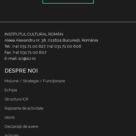
INSTITUTUL CULTURAL ROMÂN
Aleea Alexandru nr. 38, 011824 București, România
Tel.: (+4) 031 71 00 627, (+4) 031 71 00 606
Fax: (+4) 031 71 00 607
E-mail: icr@icr.ro
DESPRE NOI
Misiune / Strategie / Funcţionare
Echipa
Structura ICR
Rapoarte de activitate
Istoric
Declaraţii de avere
Achizitii